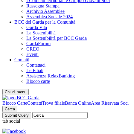
I Comitati territoriali e Gruppo Giovani Soci
Rassegna Stampa
Archivio Assemblee
Assemblea Sociale 2024
BCC del Garda per la Comunità
Garda Vita
La Sostenibilità
La Sostenibilità per BCC Garda
GardaForum
CREO
Eventi
Contatti
Contattaci
Le Filiali
Assistenza RelaxBanking
Blocco carte
Chiudi menu
Blocco Carte
Contatti
Trova filiale
Banca Online
Area Riservata Soci
Cerca
tab social