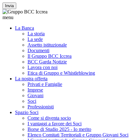
Invia
menu
La Banca
La storia
La sede
Assetto istituzionale
Documenti
Il Gruppo BCC Iccrea
BCC Garda Notizie
Lavora con noi
Etica di Gruppo e Whistleblowing
La nostra offerta
Privati e Famiglie
Imprese
Giovani
Soci
Professionisti
Spazio Soci
Come si diventa socio
I vantaggi a favore dei Soci
Borse di Studio 2025 - Io merito
Elenco Comitati Territoriali e Gruppo Giovani Soci