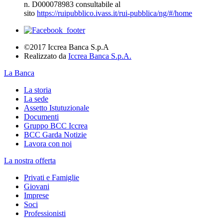
n. D000078983 consultabile al
sito
https://ruipubblico.ivass.it/rui-pubblica/ng/#/home
©2017 Iccrea Banca S.p.A
Realizzato da
Iccrea Banca S.p.A.
La Banca
La storia
La sede
Assetto Istutuzionale
Documenti
Gruppo BCC Iccrea
BCC Garda Notizie
Lavora con noi
La nostra offerta
Privati e Famiglie
Giovani
Imprese
Soci
Professionisti