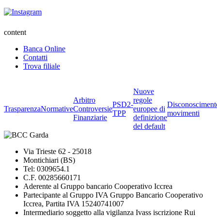
content
Banca Online
Contatti
Trova filiale
Nuove
Arbitro
regole
PSD2-
Disconosciment
Trasparenza
Normative
Controversie
europee di
TPP
movimenti
Finanziarie
definizione
del default
Via Trieste 62 - 25018
Montichiari (BS)
Tel: 0309654.1
C.F. 00285660171
Aderente al Gruppo bancario Cooperativo Iccrea
Partecipante al Gruppo IVA Gruppo Bancario Cooperativo
Iccrea, Partita IVA 15240741007
Intermediario soggetto alla vigilanza Ivass iscrizione Rui