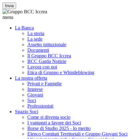
Invia
menu
La Banca
La storia
La sede
Assetto istituzionale
Documenti
Il Gruppo BCC Iccrea
BCC Garda Notizie
Lavora con noi
Etica di Gruppo e Whistleblowing
La nostra offerta
Privati e Famiglie
Imprese
Giovani
Soci
Professionisti
Spazio Soci
Come si diventa socio
I vantaggi a favore dei Soci
Borse di Studio 2025 - Io merito
Elenco Comitati Territoriali e Gruppo Giovani Soci