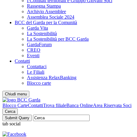
I Comitati territoriali e Gruppo Giovani Soci
Rassegna Stampa
Archivio Assemblee
Assemblea Sociale 2024
BCC del Garda per la Comunità
Garda Vita
La Sostenibilità
La Sostenibilità per BCC Garda
GardaForum
CREO
Eventi
Contatti
Contattaci
Le Filiali
Assistenza RelaxBanking
Blocco carte
Chiudi menu
Blocco Carte
Contatti
Trova filiale
Banca Online
Area Riservata Soci
Cerca
tab social