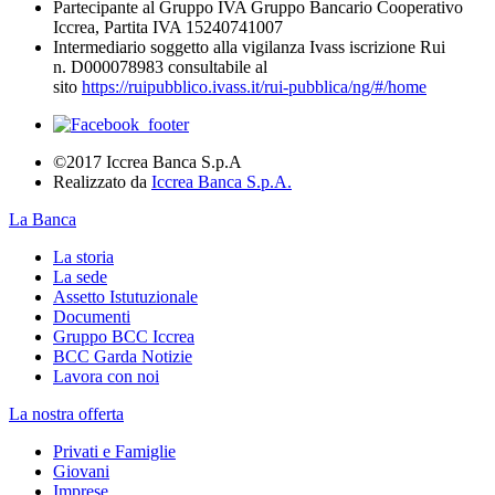
Partecipante al Gruppo IVA Gruppo Bancario Cooperativo
Iccrea, Partita IVA 15240741007
Intermediario soggetto alla vigilanza Ivass iscrizione Rui
n. D000078983 consultabile al
sito
https://ruipubblico.ivass.it/rui-pubblica/ng/#/home
©2017 Iccrea Banca S.p.A
Realizzato da
Iccrea Banca S.p.A.
La Banca
La storia
La sede
Assetto Istutuzionale
Documenti
Gruppo BCC Iccrea
BCC Garda Notizie
Lavora con noi
La nostra offerta
Privati e Famiglie
Giovani
Imprese