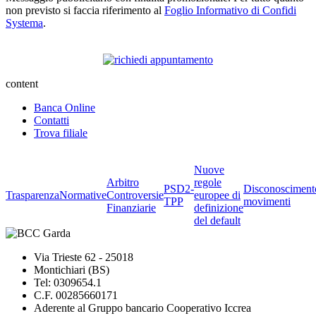
non previsto si faccia riferimento al
Foglio Informativo di Confidi
Systema
.
content
Banca Online
Contatti
Trova filiale
Nuove
Arbitro
regole
PSD2-
Disconosciment
Trasparenza
Normative
Controversie
europee di
TPP
movimenti
Finanziarie
definizione
del default
Via Trieste 62 - 25018
Montichiari (BS)
Tel: 0309654.1
C.F. 00285660171
Aderente al Gruppo bancario Cooperativo Iccrea