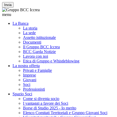
Invia
menu
La Banca
La storia
La sede
Assetto istituzionale
Documenti
Il Gruppo BCC Iccrea
BCC Garda Notizie
Lavora con noi
Etica di Gruppo e Whistleblowing
La nostra offerta
Privati e Famiglie
Imprese
Giovani
Soci
Professionisti
Spazio Soci
Come si diventa socio
I vantaggi a favore dei Soci
Borse di Studio 2025 - Io merito
Elenco Comitati Territoriali e Gruppo Giovani Soci