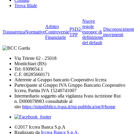
Contatti
Trova filiale
Nuove
Arbitro
regole
PSD2-
Disconosciment
Trasparenza
Normative
Controversie
europee di
TPP
movimenti
Finanziarie
definizione
del default
Via Trieste 62 - 25018
Montichiari (BS)
Tel: 0309654.1
C.F. 00285660171
Aderente al Gruppo bancario Cooperativo Iccrea
Partecipante al Gruppo IVA Gruppo Bancario Cooperativo
Iccrea, Partita IVA 15240741007
Intermediario soggetto alla vigilanza Ivass iscrizione Rui
n. D000078983 consultabile al
sito
https://ruipubblico.ivass.it/rui-pubblica/ng/#/home
©2017 Iccrea Banca S.p.A
Realizzato da
Iccrea Banca S.p.A.