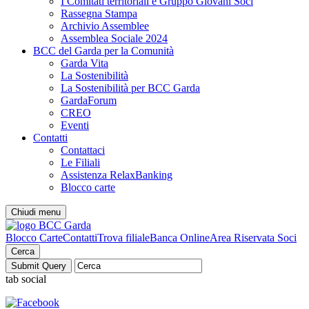
I Comitati territoriali e Gruppo Giovani Soci
Rassegna Stampa
Archivio Assemblee
Assemblea Sociale 2024
BCC del Garda per la Comunità
Garda Vita
La Sostenibilità
La Sostenibilità per BCC Garda
GardaForum
CREO
Eventi
Contatti
Contattaci
Le Filiali
Assistenza RelaxBanking
Blocco carte
Chiudi menu
Blocco Carte
Contatti
Trova filiale
Banca Online
Area Riservata Soci
Cerca
tab social