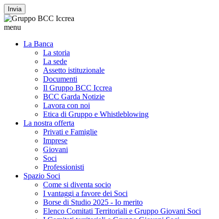
Invia
menu
La Banca
La storia
La sede
Assetto istituzionale
Documenti
Il Gruppo BCC Iccrea
BCC Garda Notizie
Lavora con noi
Etica di Gruppo e Whistleblowing
La nostra offerta
Privati e Famiglie
Imprese
Giovani
Soci
Professionisti
Spazio Soci
Come si diventa socio
I vantaggi a favore dei Soci
Borse di Studio 2025 - Io merito
Elenco Comitati Territoriali e Gruppo Giovani Soci