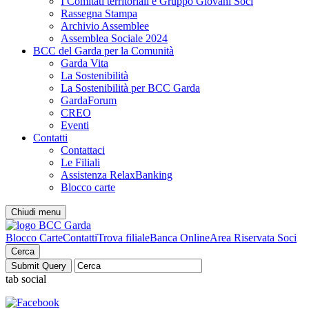
I Comitati territoriali e Gruppo Giovani Soci
Rassegna Stampa
Archivio Assemblee
Assemblea Sociale 2024
BCC del Garda per la Comunità
Garda Vita
La Sostenibilità
La Sostenibilità per BCC Garda
GardaForum
CREO
Eventi
Contatti
Contattaci
Le Filiali
Assistenza RelaxBanking
Blocco carte
Chiudi menu
Blocco Carte
Contatti
Trova filiale
Banca Online
Area Riservata Soci
Cerca
tab social