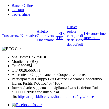
Banca Online
Contatti
Trova filiale
Nuove
Arbitro
regole
PSD2-
Disconosciment
Trasparenza
Normative
Controversie
europee di
TPP
movimenti
Finanziarie
definizione
del default
Via Trieste 62 - 25018
Montichiari (BS)
Tel: 0309654.1
C.F. 00285660171
Aderente al Gruppo bancario Cooperativo Iccrea
Partecipante al Gruppo IVA Gruppo Bancario Cooperativo
Iccrea, Partita IVA 15240741007
Intermediario soggetto alla vigilanza Ivass iscrizione Rui
n. D000078983 consultabile al
sito
https://ruipubblico.ivass.it/rui-pubblica/ng/#/home