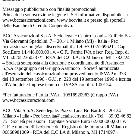
Messaggio pubblicitario con finalità promozionali.
Prima della sottoscrizione leggere il Set Informativo disponibile su
www.bccassicurazioni.com, www.bccvita.it e presso gli sportelli
delle Banche di Credito Cooperativo.
BCC Assicurazioni S.p.A. Sede legale: Centro Leoni – Edificio B -
Via Giovanni Spadolini, 7 – 20141 Milano (MI) - Italia - Pec
bcc.assicurazioni@actaliscertymail.it - Tel. +39 02/269621 - Cap.
Soc.Euro 14.448.000,00 i.v. - C.F., Partita IVA e iscr. Reg. Imp. di
MI n.02652360237* - REA del C.C.I.A. di Milano n. MI 1782224
– Società sottoposta alla direzione e coordinamento di Assimoco
S.p.A capogruppo del Gruppo Assimoco - Società autorizzata
all'esercizio delle assicurazioni con provvedimento ISVAP n. 333
del 13 settembre 1996 - G.U. n. 220 del 19 settembre 1996 e iscritta
all'Albo delle Imprese tenuto da IVASS con il n. 1.00124.
*Per fatturazione Partita IVA n. 10516920963 (Gruppo IVA)
www.bccassicurazioni.com
BCC Vita S.p.A. Sede legale: Piazza Lina Bo Bardi 3 - 20124
Milano - Italia - Pec bcc.vita@actaliscertymail.it - Tel. +39 02 46 62
75 - Società per azioni - Capitale Sociale Euro 62.000.000,00 i.v. -
C.F. e numero di iscrizione del Registro delle Imprese di Milano n.
06868981009 - REA del C.C.I.A di Milano n. MI 1714097 -