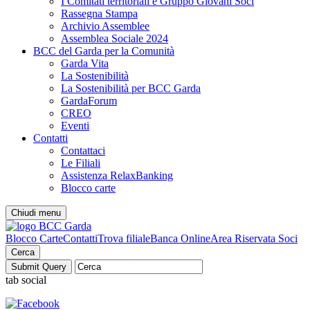
I Comitati territoriali e Gruppo Giovani Soci
Rassegna Stampa
Archivio Assemblee
Assemblea Sociale 2024
BCC del Garda per la Comunità
Garda Vita
La Sostenibilità
La Sostenibilità per BCC Garda
GardaForum
CREO
Eventi
Contatti
Contattaci
Le Filiali
Assistenza RelaxBanking
Blocco carte
Chiudi menu
Blocco Carte
Contatti
Trova filiale
Banca Online
Area Riservata Soci
Cerca
tab social