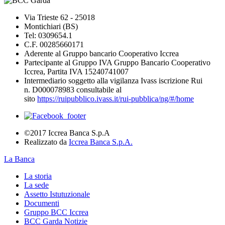
Via Trieste 62 - 25018
Montichiari (BS)
Tel: 0309654.1
C.F. 00285660171
Aderente al Gruppo bancario Cooperativo Iccrea
Partecipante al Gruppo IVA Gruppo Bancario Cooperativo
Iccrea, Partita IVA 15240741007
Intermediario soggetto alla vigilanza Ivass iscrizione Rui
n. D000078983 consultabile al
sito
https://ruipubblico.ivass.it/rui-pubblica/ng/#/home
©2017 Iccrea Banca S.p.A
Realizzato da
Iccrea Banca S.p.A.
La Banca
La storia
La sede
Assetto Istutuzionale
Documenti
Gruppo BCC Iccrea
BCC Garda Notizie