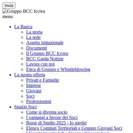
Invia
menu
La Banca
La storia
La sede
Assetto istituzionale
Documenti
Il Gruppo BCC Iccrea
BCC Garda Notizie
Lavora con noi
Etica di Gruppo e Whistleblowing
La nostra offerta
Privati e Famiglie
Imprese
Giovani
Soci
Professionisti
Spazio Soci
Come si diventa socio
I vantaggi a favore dei Soci
Borse di Studio 2025 - Io merito
Elenco Comitati Territoriali e Gruppo Giovani Soci