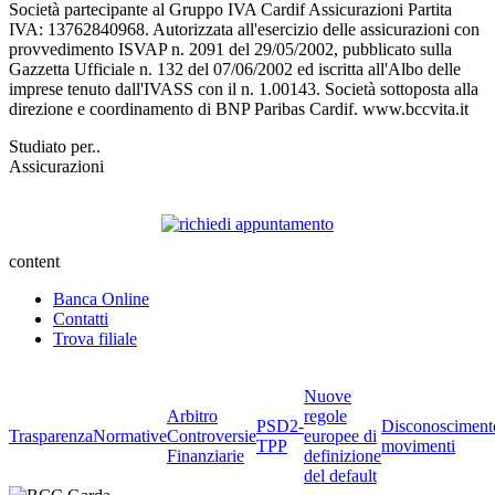
Società partecipante al Gruppo IVA Cardif Assicurazioni Partita
IVA: 13762840968. Autorizzata all'esercizio delle assicurazioni con
provvedimento ISVAP n. 2091 del 29/05/2002, pubblicato sulla
Gazzetta Ufficiale n. 132 del 07/06/2002 ed iscritta all'Albo delle
imprese tenuto dall'IVASS con il n. 1.00143. Società sottoposta alla
direzione e coordinamento di BNP Paribas Cardif. www.bccvita.it
Studiato per..
Assicurazioni
content
Banca Online
Contatti
Trova filiale
Nuove
Arbitro
regole
PSD2-
Disconosciment
Trasparenza
Normative
Controversie
europee di
TPP
movimenti
Finanziarie
definizione
del default