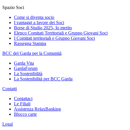
Spazio Soci
Come si diventa socio
I vantaggi a favore dei Soci
Borse di Studio 2025- Io merito
Elenco Comitati Territoriali e Gruppo Giovani Soci
I Comitati territoriali e Gruppo Giovani Soci
Rassegna Stampa
BCC del Garda per la Comunità
Garda Vita
GardaForum
La Sostenibilità
La Sostenibilità per BCC Garda
Contatti
Contattaci
Le Filiali
Assistenza RelaxBanking
Blocco carte
Legal