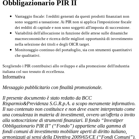
Obbligazionario PIR II
Vantaggio fiscale
: I redditi generati da questi prodotti finanziari
non
sono
soggetti a tassazione
. Ai PIR non si applica l'imposizione fiscale
dei redditi di capitale e
non sono soggetti all'imposta
di successione
.
Variabilità dell'allocazione
in funzione delle attese sulle dinamiche
macroeconomiche
e ricerca delle migliori
opportunità di investimento
nella selezione dei titoli e degli OICR target.
Monitoraggio continuo
del portafoglio, sia con strumenti quantitativi
che qualitativi.
Scegliendo i PIR contribuisci allo sviluppo e alla
promozione
dell'industria
italiana
col suo tessuto di eccellenza.
Informativa
Messaggio pubblicitario con finalità promozionale.
Il presente documento è stato redatto da BCC
Risparmio&Previdenza S.G.R.p.A. a scopo meramente informativo.
Il suo contenuto non costituisce e non deve essere interpretato come
una consulenza in materia di investimenti, ovvero un'offerta o invito
alla sottoscrizione di strumenti finanziari. Il fondo “Investiper
Obbligazionario PIR II” (“Fondo”) appartiene alla gamma di
fondi comuni di investimento mobiliare aperti di diritto italiano,
armonizzati ai sensi della Direttiva 2009/65/CE (“Fondi Comuni”),