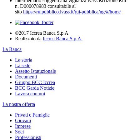
Intermediario soggetto alla vigilanza Ivass iscrizione Rui
n. D000078983 consultabile al
sito
https://ruipubblico.ivass.it/rui-pubblica/ng/#/home
©2017 Iccrea Banca S.p.A
Realizzato da
Iccrea Banca S.p.A.
La Banca
La storia
La sede
Assetto Istutuzionale
Documenti
Gruppo BCC Iccrea
BCC Garda Notizie
Lavora con noi
La nostra offerta
Privati e Famiglie
Giovani
Imprese
Soci
Professionisti