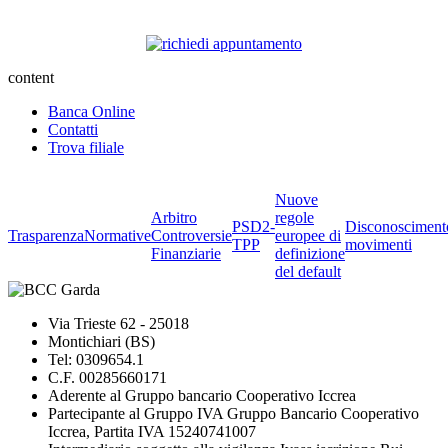
content
Banca Online
Contatti
Trova filiale
Nuove
Arbitro
regole
PSD2-
Disconosciment
Trasparenza
Normative
Controversie
europee di
TPP
movimenti
Finanziarie
definizione
del default
Via Trieste 62 - 25018
Montichiari (BS)
Tel: 0309654.1
C.F. 00285660171
Aderente al Gruppo bancario Cooperativo Iccrea
Partecipante al Gruppo IVA Gruppo Bancario Cooperativo
Iccrea, Partita IVA 15240741007