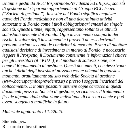
istituiti e gestiti da BCC Risparmio&Previdenza S.G.R.p.A., società
di gestione del risparmio appartenente al Gruppo BCC Iccrea
(“Società di gestione”). Investire nel Fondo significa acquisire
quote del Fondo medesimo e non di una determinata attività
sottostante al Fondo come i titoli obbligazionari emessi da singole
società. Queste ultime, infatti, rappresentano soltanto le attività
sottostanti detenute dal Fondo. Ogni investimento comporta dei
rischi. Il valore degli investimenti e i proventi da essi derivanti
possono variare secondo le condizioni di mercato. Prima di adottare
qualsiasi decisione di investimento in merito al Fondo, è necessario
leggere il Prospetto, il Documento contenente le informazioni chiave
per gli investitori (il “KID”), e il modulo di sottoscrizione, così
come il Regolamento di gestione. Questi documenti, che descrivono
anche i diritti degli investitori possono essere ottenuti in qualsiasi
momento, gratuitamente sul sito web della Società di gestione
(www.bccrisparmioeprevidenza.it) e presso i soggetti incaricati del
collocamento. È inoltre possibile ottenere copie cartacee di questi
documenti presso la Società di gestione, su richiesta. Il trattamento
fiscale dipende dalla situazione individuale di ciascun cliente e può
essere soggetto a modifiche in futuro.
Materiale aggiornato al 12/2025.
Studiato per..
Risparmio e Investimenti