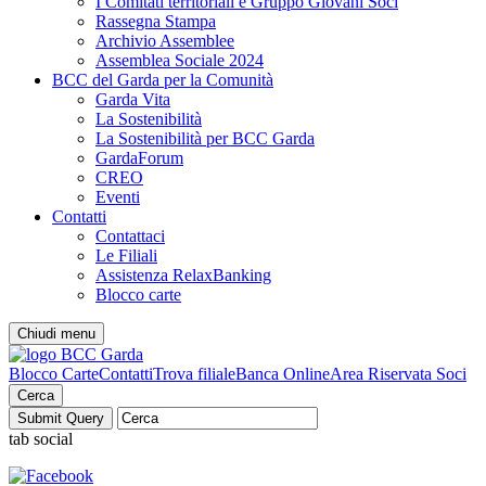
I Comitati territoriali e Gruppo Giovani Soci
Rassegna Stampa
Archivio Assemblee
Assemblea Sociale 2024
BCC del Garda per la Comunità
Garda Vita
La Sostenibilità
La Sostenibilità per BCC Garda
GardaForum
CREO
Eventi
Contatti
Contattaci
Le Filiali
Assistenza RelaxBanking
Blocco carte
Chiudi menu
Blocco Carte
Contatti
Trova filiale
Banca Online
Area Riservata Soci
Cerca
tab social