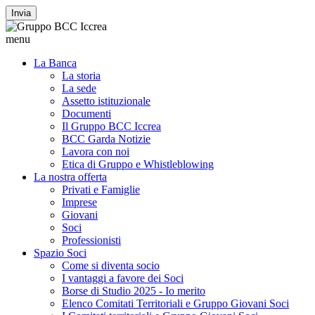
Invia
menu
La Banca
La storia
La sede
Assetto istituzionale
Documenti
Il Gruppo BCC Iccrea
BCC Garda Notizie
Lavora con noi
Etica di Gruppo e Whistleblowing
La nostra offerta
Privati e Famiglie
Imprese
Giovani
Soci
Professionisti
Spazio Soci
Come si diventa socio
I vantaggi a favore dei Soci
Borse di Studio 2025 - Io merito
Elenco Comitati Territoriali e Gruppo Giovani Soci