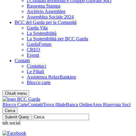
I Comitati territoriali e Gruppo Giovani Soci
Rassegna Stampa
Archivio Assemblee
Assemblea Sociale 2024
BCC del Garda per la Comunità
Garda Vita
La Sostenibilità
La Sostenibilità per BCC Garda
GardaForum
CREO
Eventi
Contatti
Contattaci
Le Filiali
Assistenza RelaxBanking
Blocco carte
Chiudi menu
Blocco Carte
Contatti
Trova filiale
Banca Online
Area Riservata Soci
Cerca
tab social