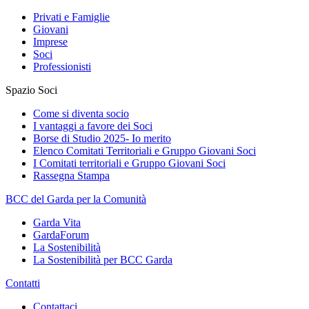
Privati e Famiglie
Giovani
Imprese
Soci
Professionisti
Spazio Soci
Come si diventa socio
I vantaggi a favore dei Soci
Borse di Studio 2025- Io merito
Elenco Comitati Territoriali e Gruppo Giovani Soci
I Comitati territoriali e Gruppo Giovani Soci
Rassegna Stampa
BCC del Garda per la Comunità
Garda Vita
GardaForum
La Sostenibilità
La Sostenibilità per BCC Garda
Contatti
Contattaci