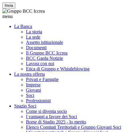
Invia
menu
La Banca
La storia
La sede
Assetto istituzionale
Documenti
Il Gruppo BCC Iccrea
BCC Garda Notizie
Lavora con noi
Etica di Gruppo e Whistleblowing
La nostra offerta
Privati e Famiglie
Imprese
Giovani
Soci
Professionisti
Spazio Soci
Come si diventa socio
I vantaggi a favore dei Soci
Borse di Studio 2025 - Io merito
Elenco Comitati Territoriali e Gruppo Giovani Soci