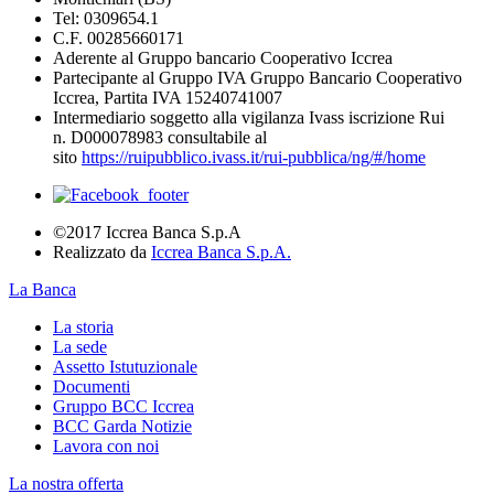
Tel: 0309654.1
C.F. 00285660171
Aderente al Gruppo bancario Cooperativo Iccrea
Partecipante al Gruppo IVA Gruppo Bancario Cooperativo
Iccrea, Partita IVA 15240741007
Intermediario soggetto alla vigilanza Ivass iscrizione Rui
n. D000078983 consultabile al
sito
https://ruipubblico.ivass.it/rui-pubblica/ng/#/home
©2017 Iccrea Banca S.p.A
Realizzato da
Iccrea Banca S.p.A.
La Banca
La storia
La sede
Assetto Istutuzionale
Documenti
Gruppo BCC Iccrea
BCC Garda Notizie
Lavora con noi
La nostra offerta