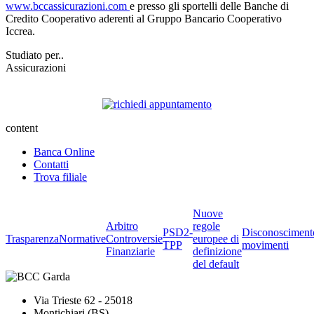
www.bccassicurazioni.com
e presso gli sportelli delle Banche di
Credito Cooperativo aderenti al Gruppo Bancario Cooperativo
Iccrea.
Studiato per..
Assicurazioni
content
Banca Online
Contatti
Trova filiale
Nuove
Arbitro
regole
PSD2-
Disconosciment
Trasparenza
Normative
Controversie
europee di
TPP
movimenti
Finanziarie
definizione
del default
Via Trieste 62 - 25018
Montichiari (BS)