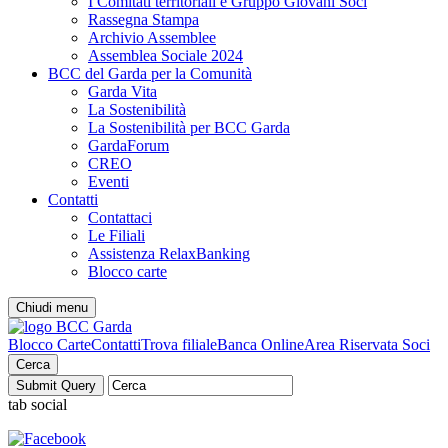
I Comitati territoriali e Gruppo Giovani Soci
Rassegna Stampa
Archivio Assemblee
Assemblea Sociale 2024
BCC del Garda per la Comunità
Garda Vita
La Sostenibilità
La Sostenibilità per BCC Garda
GardaForum
CREO
Eventi
Contatti
Contattaci
Le Filiali
Assistenza RelaxBanking
Blocco carte
Chiudi menu
Blocco Carte
Contatti
Trova filiale
Banca Online
Area Riservata Soci
Cerca
tab social