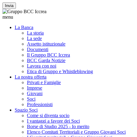
Invia
menu
La Banca
La storia
La sede
Assetto istituzionale
Documenti
Il Gruppo BCC Iccrea
BCC Garda Notizie
Lavora con noi
Etica di Gruppo e Whistleblowing
La nostra offerta
Privati e Famiglie
Imprese
Giovani
Soci
Professionisti
Spazio Soci
Come si diventa socio
I vantaggi a favore dei Soci
Borse di Studio 2025 - Io merito
Elenco Comitati Territoriali e Gruppo Giovani Soci