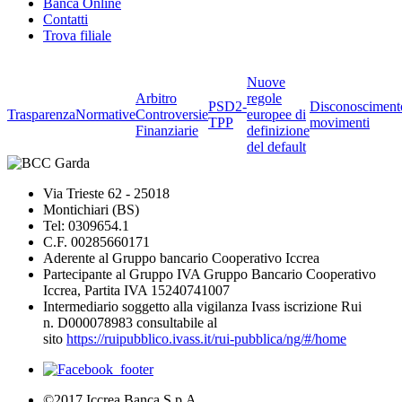
Banca Online
Contatti
Trova filiale
Nuove
Arbitro
regole
PSD2-
Disconosciment
Trasparenza
Normative
Controversie
europee di
TPP
movimenti
Finanziarie
definizione
del default
Via Trieste 62 - 25018
Montichiari (BS)
Tel: 0309654.1
C.F. 00285660171
Aderente al Gruppo bancario Cooperativo Iccrea
Partecipante al Gruppo IVA Gruppo Bancario Cooperativo
Iccrea, Partita IVA 15240741007
Intermediario soggetto alla vigilanza Ivass iscrizione Rui
n. D000078983 consultabile al
sito
https://ruipubblico.ivass.it/rui-pubblica/ng/#/home
©2017 Iccrea Banca S.p.A