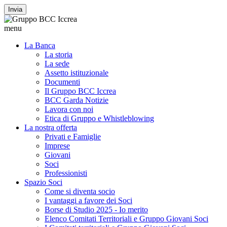
Invia
menu
La Banca
La storia
La sede
Assetto istituzionale
Documenti
Il Gruppo BCC Iccrea
BCC Garda Notizie
Lavora con noi
Etica di Gruppo e Whistleblowing
La nostra offerta
Privati e Famiglie
Imprese
Giovani
Soci
Professionisti
Spazio Soci
Come si diventa socio
I vantaggi a favore dei Soci
Borse di Studio 2025 - Io merito
Elenco Comitati Territoriali e Gruppo Giovani Soci