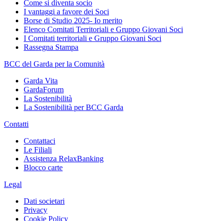
Come si diventa socio
I vantaggi a favore dei Soci
Borse di Studio 2025- Io merito
Elenco Comitati Territoriali e Gruppo Giovani Soci
I Comitati territoriali e Gruppo Giovani Soci
Rassegna Stampa
BCC del Garda per la Comunità
Garda Vita
GardaForum
La Sostenibilità
La Sostenibilità per BCC Garda
Contatti
Contattaci
Le Filiali
Assistenza RelaxBanking
Blocco carte
Legal
Dati societari
Privacy
Cookie Policy