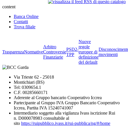
content
Banca Online
Contatti
Trova filiale
Nuove
Arbitro
regole
PSD2-
Disconosciment
Trasparenza
Normative
Controversie
europee di
TPP
movimenti
Finanziarie
definizione
del default
Via Trieste 62 - 25018
Montichiari (BS)
Tel: 0309654.1
C.F. 00285660171
Aderente al Gruppo bancario Cooperativo Iccrea
Partecipante al Gruppo IVA Gruppo Bancario Cooperativo
Iccrea, Partita IVA 15240741007
Intermediario soggetto alla vigilanza Ivass iscrizione Rui
n. D000078983 consultabile al
sito
https://ruipubblico.ivass.it/rui-pubblica/ng/#/home