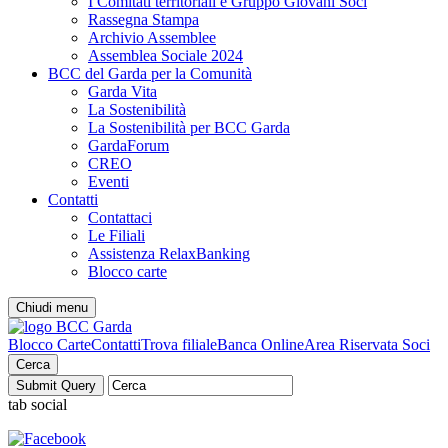
I Comitati territoriali e Gruppo Giovani Soci
Rassegna Stampa
Archivio Assemblee
Assemblea Sociale 2024
BCC del Garda per la Comunità
Garda Vita
La Sostenibilità
La Sostenibilità per BCC Garda
GardaForum
CREO
Eventi
Contatti
Contattaci
Le Filiali
Assistenza RelaxBanking
Blocco carte
Chiudi menu
Blocco Carte
Contatti
Trova filiale
Banca Online
Area Riservata Soci
Cerca
tab social