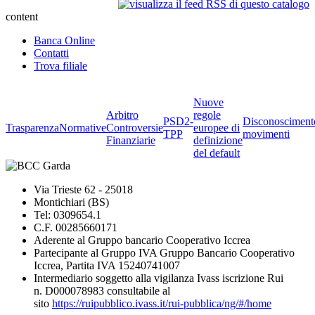
content
Banca Online
Contatti
Trova filiale
Nuove
Arbitro
regole
PSD2-
Disconosciment
Trasparenza
Normative
Controversie
europee di
TPP
movimenti
Finanziarie
definizione
del default
Via Trieste 62 - 25018
Montichiari (BS)
Tel: 0309654.1
C.F. 00285660171
Aderente al Gruppo bancario Cooperativo Iccrea
Partecipante al Gruppo IVA Gruppo Bancario Cooperativo
Iccrea, Partita IVA 15240741007
Intermediario soggetto alla vigilanza Ivass iscrizione Rui
n. D000078983 consultabile al
sito
https://ruipubblico.ivass.it/rui-pubblica/ng/#/home