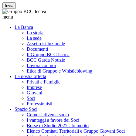
Invia
menu
La Banca
La storia
La sede
Assetto istituzionale
Documenti
Il Gruppo BCC Iccrea
BCC Garda Notizie
Lavora con noi
Etica di Gruppo e Whistleblowing
La nostra offerta
Privati e Famiglie
Imprese
Giovani
Soci
Professionisti
Spazio Soci
Come si diventa socio
I vantaggi a favore dei Soci
Borse di Studio 2025 - Io merito
Elenco Comitati Territoriali e Gruppo Giovani Soci