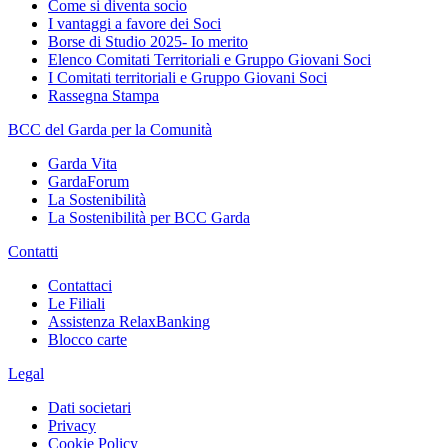
Come si diventa socio
I vantaggi a favore dei Soci
Borse di Studio 2025- Io merito
Elenco Comitati Territoriali e Gruppo Giovani Soci
I Comitati territoriali e Gruppo Giovani Soci
Rassegna Stampa
BCC del Garda per la Comunità
Garda Vita
GardaForum
La Sostenibilità
La Sostenibilità per BCC Garda
Contatti
Contattaci
Le Filiali
Assistenza RelaxBanking
Blocco carte
Legal
Dati societari
Privacy
Cookie Policy