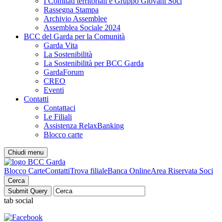
I Comitati territoriali e Gruppo Giovani Soci
Rassegna Stampa
Archivio Assemblee
Assemblea Sociale 2024
BCC del Garda per la Comunità
Garda Vita
La Sostenibilità
La Sostenibilità per BCC Garda
GardaForum
CREO
Eventi
Contatti
Contattaci
Le Filiali
Assistenza RelaxBanking
Blocco carte
Chiudi menu
Blocco Carte
Contatti
Trova filiale
Banca Online
Area Riservata Soci
Cerca
tab social