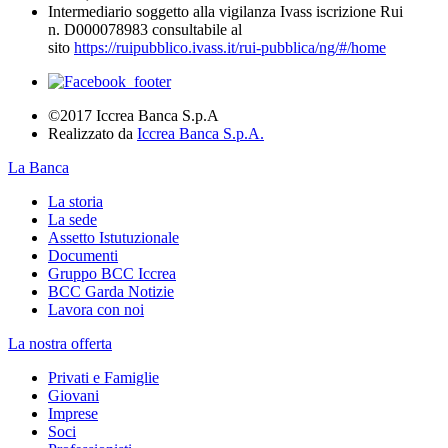
Intermediario soggetto alla vigilanza Ivass iscrizione Rui
n. D000078983 consultabile al
sito
https://ruipubblico.ivass.it/rui-pubblica/ng/#/home
©2017 Iccrea Banca S.p.A
Realizzato da
Iccrea Banca S.p.A.
La Banca
La storia
La sede
Assetto Istutuzionale
Documenti
Gruppo BCC Iccrea
BCC Garda Notizie
Lavora con noi
La nostra offerta
Privati e Famiglie
Giovani
Imprese
Soci