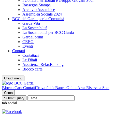
I Comitati territoriali e Gruppo Giovani Soci
Rassegna Stampa
Archivio Assemblee
Assemblea Sociale 2024
BCC del Garda per la Comunità
Garda Vita
La Sostenibilità
La Sostenibilità per BCC Garda
GardaForum
CREO
Eventi
Contatti
Contattaci
Le Filiali
Assistenza RelaxBanking
Blocco carte
Chiudi menu
Blocco Carte
Contatti
Trova filiale
Banca Online
Area Riservata Soci
Cerca
tab social