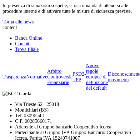
In presenza di situazioni sospette, si raccomanda di attenersi alle
procedure interne e di attivare tutte le misure di sicurezza previste.
Torna alle news
content
Banca Online
Contatti
Trova filiale
Nuove
Arbitro
regole
PSD2-
Disconosciment
Trasparenza
Normative
Controversie
europee di
TPP
movimenti
Finanziarie
definizione
del default
Via Trieste 62 - 25018
Montichiari (BS)
Tel: 0309654.1
C.F. 00285660171
Aderente al Gruppo bancario Cooperativo Iccrea
Partecipante al Gruppo IVA Gruppo Bancario Cooperativo
Iccrea, Partita IVA 15240741007