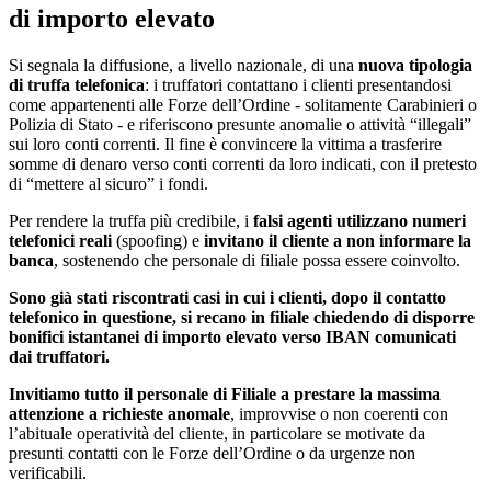
di importo elevato
Si segnala la diffusione, a livello nazionale, di una
nuova tipologia
di truffa telefonica
: i truffatori contattano i clienti presentandosi
come appartenenti alle Forze dell’Ordine - solitamente Carabinieri o
Polizia di Stato - e riferiscono presunte anomalie o attività “illegali”
sui loro conti correnti. Il fine è convincere la vittima a trasferire
somme di denaro verso conti correnti da loro indicati, con il pretesto
di “mettere al sicuro” i fondi.
Per rendere la truffa più credibile, i
falsi agenti utilizzano numeri
telefonici reali
(spoofing) e
invitano il cliente a non informare la
banca
, sostenendo che personale di filiale possa essere coinvolto.
Sono già stati riscontrati casi in cui i clienti, dopo il contatto
telefonico in questione, si recano in filiale chiedendo di disporre
bonifici istantanei di importo elevato verso IBAN comunicati
dai truffatori.
Invitiamo tutto il personale di Filiale a prestare la massima
attenzione a richieste anomale
, improvvise o non coerenti con
l’abituale operatività del cliente, in particolare se motivate da
presunti contatti con le Forze dell’Ordine o da urgenze non
verificabili.