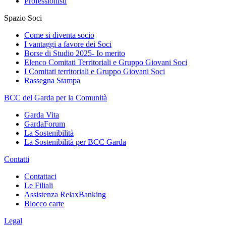
Professionisti
Spazio Soci
Come si diventa socio
I vantaggi a favore dei Soci
Borse di Studio 2025- Io merito
Elenco Comitati Territoriali e Gruppo Giovani Soci
I Comitati territoriali e Gruppo Giovani Soci
Rassegna Stampa
BCC del Garda per la Comunità
Garda Vita
GardaForum
La Sostenibilità
La Sostenibilità per BCC Garda
Contatti
Contattaci
Le Filiali
Assistenza RelaxBanking
Blocco carte
Legal