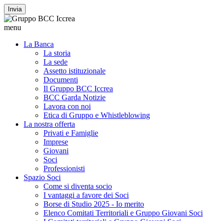
Invia
menu
La Banca
La storia
La sede
Assetto istituzionale
Documenti
Il Gruppo BCC Iccrea
BCC Garda Notizie
Lavora con noi
Etica di Gruppo e Whistleblowing
La nostra offerta
Privati e Famiglie
Imprese
Giovani
Soci
Professionisti
Spazio Soci
Come si diventa socio
I vantaggi a favore dei Soci
Borse di Studio 2025 - Io merito
Elenco Comitati Territoriali e Gruppo Giovani Soci