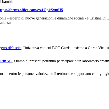
 i bambini.
ttps://forms.office.com/e/z1CpkSxmU5
eronia - esperto di nuove generazioni e dinamiche sociali - e Cristina D
atici su
getto riNascita
, l'iniziativa con cui BCC Garda, insieme a Garda Vita, sos
n
PInAC
, i bambini presenti potranno partecipare a un laboratorio creati
 al centro le persone, valorizzano il territorio e supportano chi ogni gi