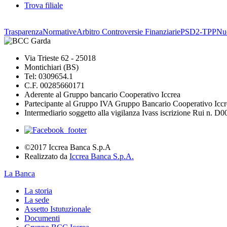
Trova filiale
Trasparenza
Normative
Arbitro Controversie Finanziarie
PSD2-TPP
Nuo
Via Trieste 62 - 25018
Montichiari (BS)
Tel: 0309654.1
C.F. 00285660171
Aderente al Gruppo bancario Cooperativo Iccrea
Partecipante al Gruppo IVA Gruppo Bancario Cooperativo Iccr
Intermediario soggetto alla vigilanza Ivass iscrizione Rui n. D
©2017 Iccrea Banca S.p.A
Realizzato da
Iccrea Banca S.p.A.
La Banca
La storia
La sede
Assetto Istutuzionale
Documenti