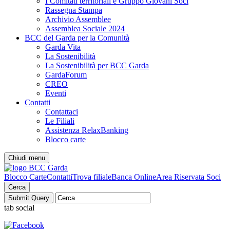
I Comitati territoriali e Gruppo Giovani Soci
Rassegna Stampa
Archivio Assemblee
Assemblea Sociale 2024
BCC del Garda per la Comunità
Garda Vita
La Sostenibilità
La Sostenibilità per BCC Garda
GardaForum
CREO
Eventi
Contatti
Contattaci
Le Filiali
Assistenza RelaxBanking
Blocco carte
Chiudi menu
Blocco Carte
Contatti
Trova filiale
Banca Online
Area Riservata Soci
Cerca
tab social