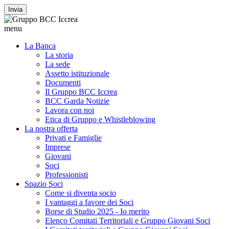
Invia
menu
La Banca
La storia
La sede
Assetto istituzionale
Documenti
Il Gruppo BCC Iccrea
BCC Garda Notizie
Lavora con noi
Etica di Gruppo e Whistleblowing
La nostra offerta
Privati e Famiglie
Imprese
Giovani
Soci
Professionisti
Spazio Soci
Come si diventa socio
I vantaggi a favore dei Soci
Borse di Studio 2025 - Io merito
Elenco Comitati Territoriali e Gruppo Giovani Soci