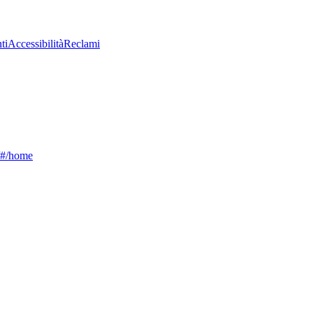
ti
Accessibilità
Reclami
g/#/home