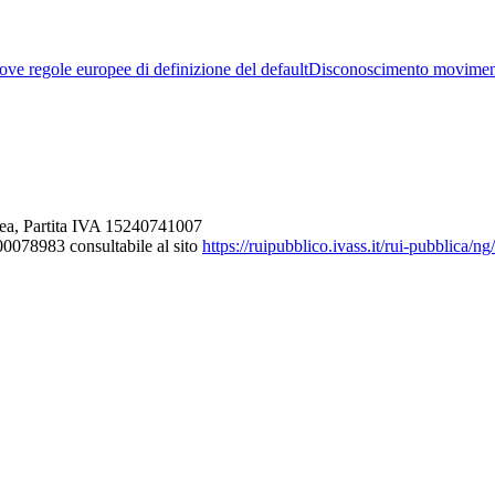
ve regole europee di definizione del default
Disconoscimento movimen
ea, Partita IVA 15240741007
000078983 consultabile al sito
https://ruipubblico.ivass.it/rui-pubblica/n