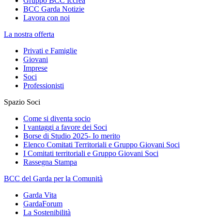
Gruppo BCC Iccrea
BCC Garda Notizie
Lavora con noi
La nostra offerta
Privati e Famiglie
Giovani
Imprese
Soci
Professionisti
Spazio Soci
Come si diventa socio
I vantaggi a favore dei Soci
Borse di Studio 2025- Io merito
Elenco Comitati Territoriali e Gruppo Giovani Soci
I Comitati territoriali e Gruppo Giovani Soci
Rassegna Stampa
BCC del Garda per la Comunità
Garda Vita
GardaForum
La Sostenibilità