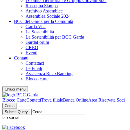
I Comitati territoriali e Gruppo Giovani Soci
Rassegna Stampa
Archivio Assemblee
Assemblea Sociale 2024
BCC del Garda per la Comunità
Garda Vita
La Sostenibilità
La Sostenibilità per BCC Garda
GardaForum
CREO
Eventi
Contatti
Contattaci
Le Filiali
Assistenza RelaxBanking
Blocco carte
Chiudi menu
Blocco Carte
Contatti
Trova filiale
Banca Online
Area Riservata Soci
Cerca
tab social