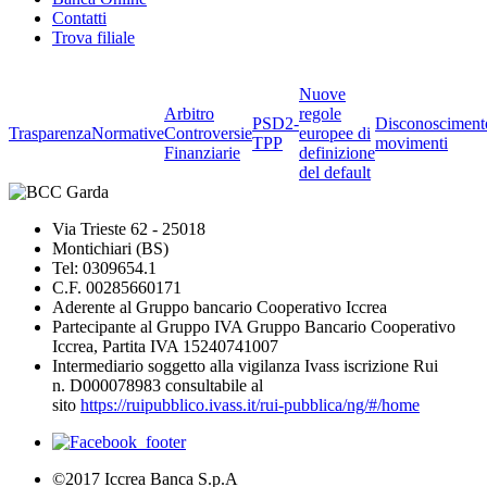
Contatti
Trova filiale
Nuove
Arbitro
regole
PSD2-
Disconosciment
Trasparenza
Normative
Controversie
europee di
TPP
movimenti
Finanziarie
definizione
del default
Via Trieste 62 - 25018
Montichiari (BS)
Tel: 0309654.1
C.F. 00285660171
Aderente al Gruppo bancario Cooperativo Iccrea
Partecipante al Gruppo IVA Gruppo Bancario Cooperativo
Iccrea, Partita IVA 15240741007
Intermediario soggetto alla vigilanza Ivass iscrizione Rui
n. D000078983 consultabile al
sito
https://ruipubblico.ivass.it/rui-pubblica/ng/#/home
©2017 Iccrea Banca S.p.A