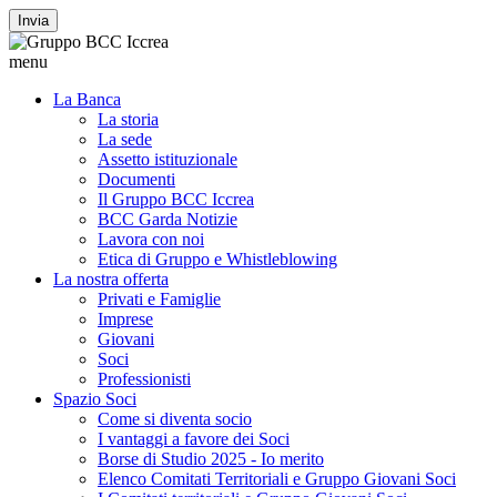
Invia
menu
La Banca
La storia
La sede
Assetto istituzionale
Documenti
Il Gruppo BCC Iccrea
BCC Garda Notizie
Lavora con noi
Etica di Gruppo e Whistleblowing
La nostra offerta
Privati e Famiglie
Imprese
Giovani
Soci
Professionisti
Spazio Soci
Come si diventa socio
I vantaggi a favore dei Soci
Borse di Studio 2025 - Io merito
Elenco Comitati Territoriali e Gruppo Giovani Soci