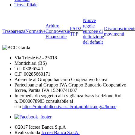
Trova filiale
Nuove
Arbitro
regole
PSD2-
Disconosciment
Trasparenza
Normative
Controversie
europee di
TPP
movimenti
Finanziarie
definizione
del default
Via Trieste 62 - 25018
Montichiari (BS)
Tel: 0309654.1
C.F. 00285660171
Aderente al Gruppo bancario Cooperativo Iccrea
Partecipante al Gruppo IVA Gruppo Bancario Cooperativo
Iccrea, Partita IVA 15240741007
Intermediario soggetto alla vigilanza Ivass iscrizione Rui
n. D000078983 consultabile al
sito
https://ruipubblico.ivass.it/rui-pubblica/ng/#/home
©2017 Iccrea Banca S.p.A
Realizzato da
Iccrea Banca S.p.A.