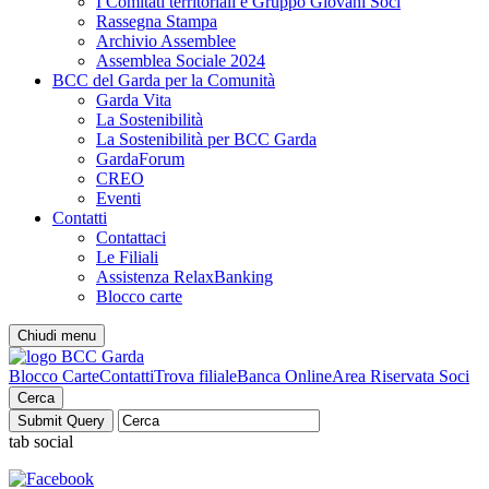
I Comitati territoriali e Gruppo Giovani Soci
Rassegna Stampa
Archivio Assemblee
Assemblea Sociale 2024
BCC del Garda per la Comunità
Garda Vita
La Sostenibilità
La Sostenibilità per BCC Garda
GardaForum
CREO
Eventi
Contatti
Contattaci
Le Filiali
Assistenza RelaxBanking
Blocco carte
Chiudi menu
Blocco Carte
Contatti
Trova filiale
Banca Online
Area Riservata Soci
Cerca
tab social