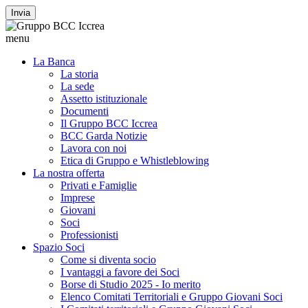
Invia
menu
La Banca
La storia
La sede
Assetto istituzionale
Documenti
Il Gruppo BCC Iccrea
BCC Garda Notizie
Lavora con noi
Etica di Gruppo e Whistleblowing
La nostra offerta
Privati e Famiglie
Imprese
Giovani
Soci
Professionisti
Spazio Soci
Come si diventa socio
I vantaggi a favore dei Soci
Borse di Studio 2025 - Io merito
Elenco Comitati Territoriali e Gruppo Giovani Soci