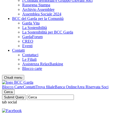
I Comitati territoriali e Gruppo Giovani Soci
Rassegna Stampa
Archivio Assemblee
Assemblea Sociale 2024
BCC del Garda per la Comunità
Garda Vita
La Sostenibilità
La Sostenibilità per BCC Garda
GardaForum
CREO
Eventi
Contatti
Contattaci
Le Filiali
Assistenza RelaxBanking
Blocco carte
Chiudi menu
Blocco Carte
Contatti
Trova filiale
Banca Online
Area Riservata Soci
Cerca
tab social