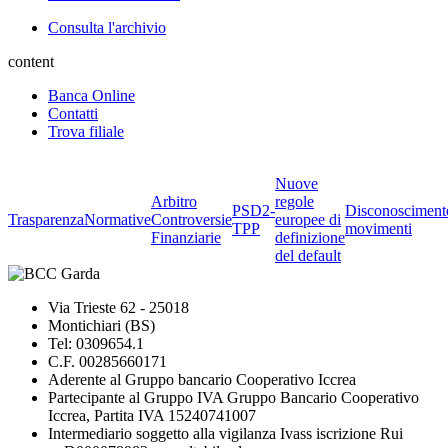
Consulta l'archivio
content
Banca Online
Contatti
Trova filiale
Nuove
Arbitro
regole
PSD2-
Disconosciment
Trasparenza
Normative
Controversie
europee di
TPP
movimenti
Finanziarie
definizione
del default
Via Trieste 62 - 25018
Montichiari (BS)
Tel: 0309654.1
C.F. 00285660171
Aderente al Gruppo bancario Cooperativo Iccrea
Partecipante al Gruppo IVA Gruppo Bancario Cooperativo
Iccrea, Partita IVA 15240741007
Intermediario soggetto alla vigilanza Ivass iscrizione Rui