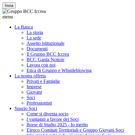
Invia
menu
La Banca
La storia
La sede
Assetto istituzionale
Documenti
Il Gruppo BCC Iccrea
BCC Garda Notizie
Lavora con noi
Etica di Gruppo e Whistleblowing
La nostra offerta
Privati e Famiglie
Imprese
Giovani
Soci
Professionisti
Spazio Soci
Come si diventa socio
I vantaggi a favore dei Soci
Borse di Studio 2025 - Io merito
Elenco Comitati Territoriali e Gruppo Giovani Soci