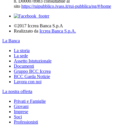
n. D000078983 consultabile al
sito
https://ruipubblico.ivass.it/rui-pubblica/ng/#/home
©2017 Iccrea Banca S.p.A
Realizzato da
Iccrea Banca S.p.A.
La Banca
La storia
La sede
Assetto Istutuzionale
Documenti
Gruppo BCC Iccrea
BCC Garda Notizie
Lavora con noi
La nostra offerta
Privati e Famiglie
Giovani
Imprese
Soci
Professionisti