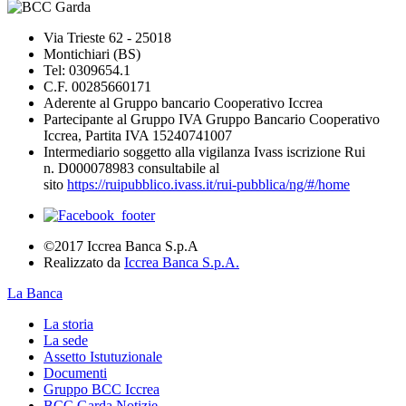
Via Trieste 62 - 25018
Montichiari (BS)
Tel: 0309654.1
C.F. 00285660171
Aderente al Gruppo bancario Cooperativo Iccrea
Partecipante al Gruppo IVA Gruppo Bancario Cooperativo
Iccrea, Partita IVA 15240741007
Intermediario soggetto alla vigilanza Ivass iscrizione Rui
n. D000078983 consultabile al
sito
https://ruipubblico.ivass.it/rui-pubblica/ng/#/home
©2017 Iccrea Banca S.p.A
Realizzato da
Iccrea Banca S.p.A.
La Banca
La storia
La sede
Assetto Istutuzionale
Documenti
Gruppo BCC Iccrea
BCC Garda Notizie