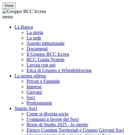
Invia
menu
La Banca
La storia
La sede
Assetto istituzionale
Documenti
Il Gruppo BCC Iccrea
BCC Garda Notizie
Lavora con noi
Etica di Gruppo e Whistleblowing
La nostra offerta
Privati e Famiglie
Imprese
Giovani
Soci
Professionisti
Spazio Soci
Come si diventa socio
I vantaggi a favore dei Soci
Borse di Studio 2025 - Io merito
Elenco Comitati Territoriali e Gruppo Giovani Soci