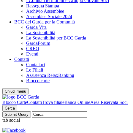
I Comitati territoriali e Gruppo Giovani Soci
Rassegna Stampa
Archivio Assemblee
Assemblea Sociale 2024
BCC del Garda per la Comunità
Garda Vita
La Sostenibilità
La Sostenibilità per BCC Garda
GardaForum
CREO
Eventi
Contatti
Contattaci
Le Filiali
Assistenza RelaxBanking
Blocco carte
Chiudi menu
Blocco Carte
Contatti
Trova filiale
Banca Online
Area Riservata Soci
Cerca
tab social