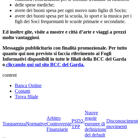
delle spese mediche;
avere dei buoni spesa per ogni nuovo nato figlio di Socio;
avere dei buoni spesa per la scuola, lo sport e la musica per i
figli dei Soci frequentanti le scuole primarie e secondarie.
Ed inoltre gite, visite a mostre e città d’arte e viaggi a prezzi
molto vantaggiosi
.
Messaggio pubblicitario con finalità promozionale. Per tutto
quanto qui non previsto si faccia riferimento ai Fogli
Informativi disponibili in tutte le filiali della BCC del Garda
o
cliccando qui sul sito BCC del Garda.
content
Banca Online
Contatti
Trova filiale
Nuove
Arbitro
regole
PSD2-
Disconosciment
Trasparenza
Normative
Controversie
europee di
TPP
movimenti
Finanziarie
definizione
del default