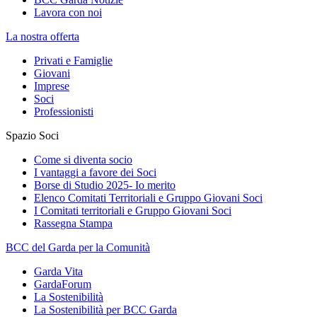
Lavora con noi
La nostra offerta
Privati e Famiglie
Giovani
Imprese
Soci
Professionisti
Spazio Soci
Come si diventa socio
I vantaggi a favore dei Soci
Borse di Studio 2025- Io merito
Elenco Comitati Territoriali e Gruppo Giovani Soci
I Comitati territoriali e Gruppo Giovani Soci
Rassegna Stampa
BCC del Garda per la Comunità
Garda Vita
GardaForum
La Sostenibilità
La Sostenibilità per BCC Garda