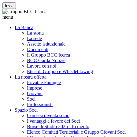
Invia
menu
La Banca
La storia
La sede
Assetto istituzionale
Documenti
Il Gruppo BCC Iccrea
BCC Garda Notizie
Lavora con noi
Etica di Gruppo e Whistleblowing
La nostra offerta
Privati e Famiglie
Imprese
Giovani
Soci
Professionisti
Spazio Soci
Come si diventa socio
I vantaggi a favore dei Soci
Borse di Studio 2025 - Io merito
Elenco Comitati Territoriali e Gruppo Giovani Soci