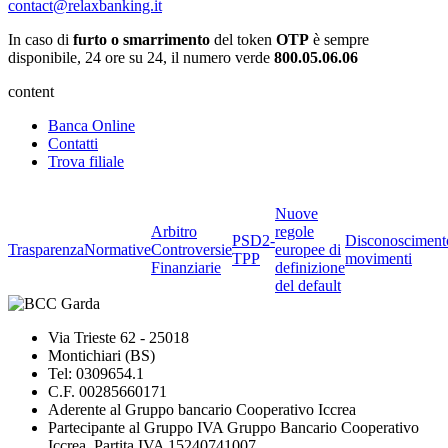
contact@relaxbanking.it
In caso di
furto o smarrimento
del token
OTP
è sempre
disponibile, 24 ore su 24, il numero verde
800.05.06.06
content
Banca Online
Contatti
Trova filiale
Nuove
Arbitro
regole
PSD2-
Disconosciment
Trasparenza
Normative
Controversie
europee di
TPP
movimenti
Finanziarie
definizione
del default
Via Trieste 62 - 25018
Montichiari (BS)
Tel: 0309654.1
C.F. 00285660171
Aderente al Gruppo bancario Cooperativo Iccrea
Partecipante al Gruppo IVA Gruppo Bancario Cooperativo
Iccrea, Partita IVA 15240741007