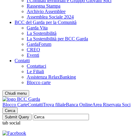
I Comitati territoriali e Gruppo Giovani Soci
Rassegna Stampa
Archivio Assemblee
Assemblea Sociale 2024
BCC del Garda per la Comunità
Garda Vita
La Sostenibilità
La Sostenibilità per BCC Garda
GardaForum
CREO
Eventi
Contatti
Contattaci
Le Filiali
Assistenza RelaxBanking
Blocco carte
Chiudi menu
Blocco Carte
Contatti
Trova filiale
Banca Online
Area Riservata Soci
Cerca
tab social