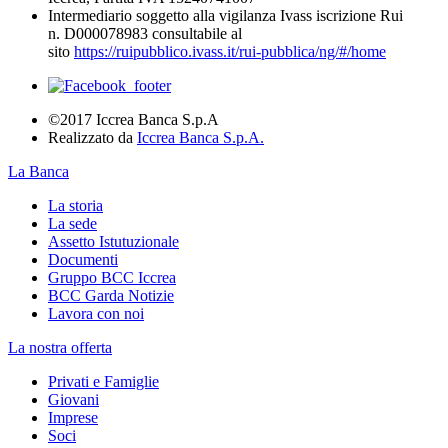
Intermediario soggetto alla vigilanza Ivass iscrizione Rui
n. D000078983 consultabile al
sito
https://ruipubblico.ivass.it/rui-pubblica/ng/#/home
©2017 Iccrea Banca S.p.A
Realizzato da
Iccrea Banca S.p.A.
La Banca
La storia
La sede
Assetto Istutuzionale
Documenti
Gruppo BCC Iccrea
BCC Garda Notizie
Lavora con noi
La nostra offerta
Privati e Famiglie
Giovani
Imprese
Soci