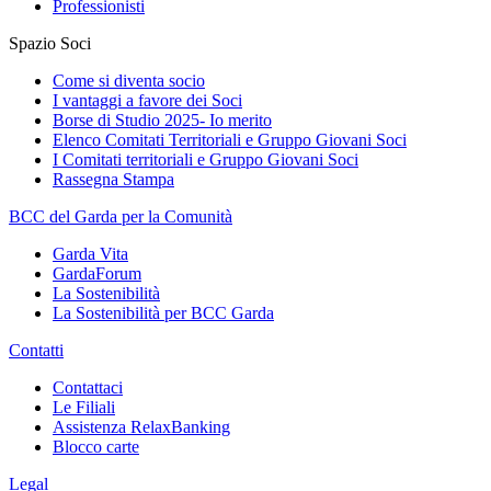
Professionisti
Spazio Soci
Come si diventa socio
I vantaggi a favore dei Soci
Borse di Studio 2025- Io merito
Elenco Comitati Territoriali e Gruppo Giovani Soci
I Comitati territoriali e Gruppo Giovani Soci
Rassegna Stampa
BCC del Garda per la Comunità
Garda Vita
GardaForum
La Sostenibilità
La Sostenibilità per BCC Garda
Contatti
Contattaci
Le Filiali
Assistenza RelaxBanking
Blocco carte
Legal