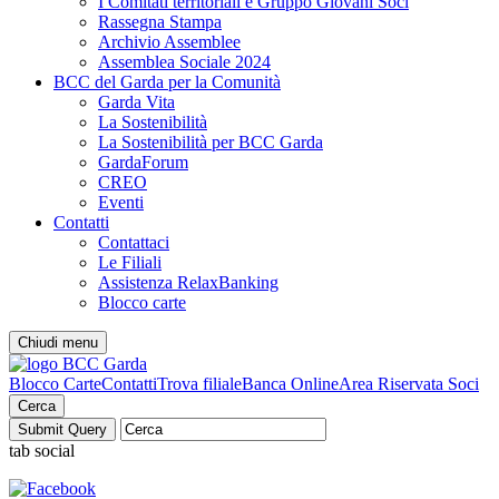
I Comitati territoriali e Gruppo Giovani Soci
Rassegna Stampa
Archivio Assemblee
Assemblea Sociale 2024
BCC del Garda per la Comunità
Garda Vita
La Sostenibilità
La Sostenibilità per BCC Garda
GardaForum
CREO
Eventi
Contatti
Contattaci
Le Filiali
Assistenza RelaxBanking
Blocco carte
Chiudi menu
Blocco Carte
Contatti
Trova filiale
Banca Online
Area Riservata Soci
Cerca
tab social