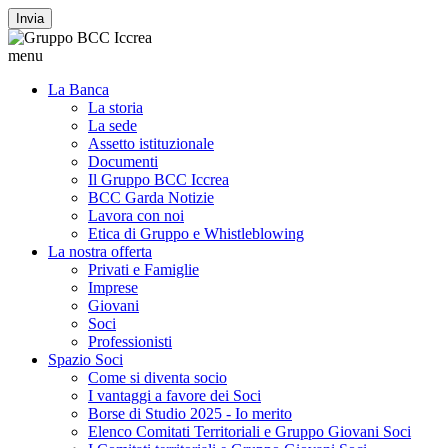
Invia
menu
La Banca
La storia
La sede
Assetto istituzionale
Documenti
Il Gruppo BCC Iccrea
BCC Garda Notizie
Lavora con noi
Etica di Gruppo e Whistleblowing
La nostra offerta
Privati e Famiglie
Imprese
Giovani
Soci
Professionisti
Spazio Soci
Come si diventa socio
I vantaggi a favore dei Soci
Borse di Studio 2025 - Io merito
Elenco Comitati Territoriali e Gruppo Giovani Soci