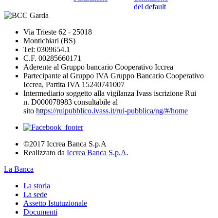
del default
Via Trieste 62 - 25018
Montichiari (BS)
Tel: 0309654.1
C.F. 00285660171
Aderente al Gruppo bancario Cooperativo Iccrea
Partecipante al Gruppo IVA Gruppo Bancario Cooperativo
Iccrea, Partita IVA 15240741007
Intermediario soggetto alla vigilanza Ivass iscrizione Rui
n. D000078983 consultabile al
sito
https://ruipubblico.ivass.it/rui-pubblica/ng/#/home
©2017 Iccrea Banca S.p.A
Realizzato da
Iccrea Banca S.p.A.
La Banca
La storia
La sede
Assetto Istutuzionale
Documenti