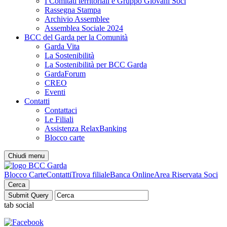
I Comitati territoriali e Gruppo Giovani Soci
Rassegna Stampa
Archivio Assemblee
Assemblea Sociale 2024
BCC del Garda per la Comunità
Garda Vita
La Sostenibilità
La Sostenibilità per BCC Garda
GardaForum
CREO
Eventi
Contatti
Contattaci
Le Filiali
Assistenza RelaxBanking
Blocco carte
Chiudi menu
Blocco Carte
Contatti
Trova filiale
Banca Online
Area Riservata Soci
Cerca
tab social