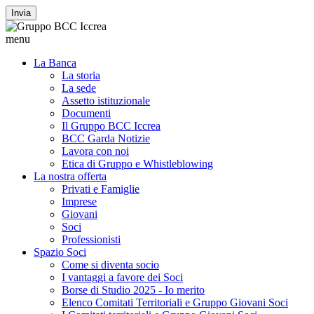
Invia
menu
La Banca
La storia
La sede
Assetto istituzionale
Documenti
Il Gruppo BCC Iccrea
BCC Garda Notizie
Lavora con noi
Etica di Gruppo e Whistleblowing
La nostra offerta
Privati e Famiglie
Imprese
Giovani
Soci
Professionisti
Spazio Soci
Come si diventa socio
I vantaggi a favore dei Soci
Borse di Studio 2025 - Io merito
Elenco Comitati Territoriali e Gruppo Giovani Soci