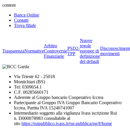
content
Banca Online
Contatti
Trova filiale
Nuove
Arbitro
regole
PSD2-
Disconosciment
Trasparenza
Normative
Controversie
europee di
TPP
movimenti
Finanziarie
definizione
del default
Via Trieste 62 - 25018
Montichiari (BS)
Tel: 0309654.1
C.F. 00285660171
Aderente al Gruppo bancario Cooperativo Iccrea
Partecipante al Gruppo IVA Gruppo Bancario Cooperativo
Iccrea, Partita IVA 15240741007
Intermediario soggetto alla vigilanza Ivass iscrizione Rui
n. D000078983 consultabile al
sito
https://ruipubblico.ivass.it/rui-pubblica/ng/#/home