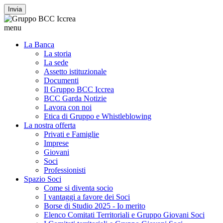
Invia
menu
La Banca
La storia
La sede
Assetto istituzionale
Documenti
Il Gruppo BCC Iccrea
BCC Garda Notizie
Lavora con noi
Etica di Gruppo e Whistleblowing
La nostra offerta
Privati e Famiglie
Imprese
Giovani
Soci
Professionisti
Spazio Soci
Come si diventa socio
I vantaggi a favore dei Soci
Borse di Studio 2025 - Io merito
Elenco Comitati Territoriali e Gruppo Giovani Soci