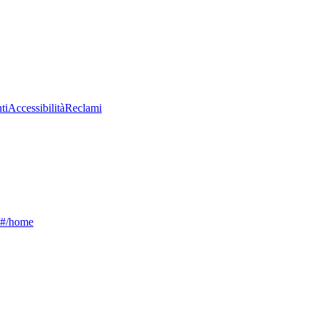
ti
Accessibilità
Reclami
g/#/home