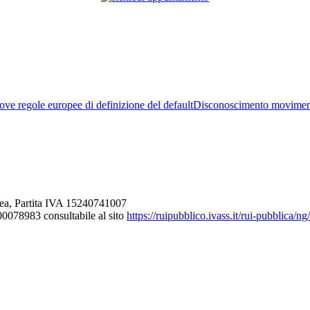
ve regole europee di definizione del default
Disconoscimento movimen
ea, Partita IVA 15240741007
000078983 consultabile al sito
https://ruipubblico.ivass.it/rui-pubblica/n