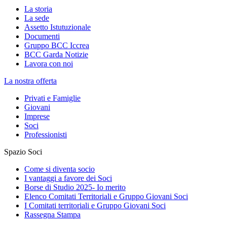
La storia
La sede
Assetto Istutuzionale
Documenti
Gruppo BCC Iccrea
BCC Garda Notizie
Lavora con noi
La nostra offerta
Privati e Famiglie
Giovani
Imprese
Soci
Professionisti
Spazio Soci
Come si diventa socio
I vantaggi a favore dei Soci
Borse di Studio 2025- Io merito
Elenco Comitati Territoriali e Gruppo Giovani Soci
I Comitati territoriali e Gruppo Giovani Soci
Rassegna Stampa