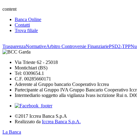
content
Banca Online
Contatti
Trova filiale
Trasparenza
Normative
Arbitro Controversie Finanziarie
PSD2-TPP
Nuo
Via Trieste 62 - 25018
Montichiari (BS)
Tel: 0309654.1
C.F. 00285660171
Aderente al Gruppo bancario Cooperativo Iccrea
Partecipante al Gruppo IVA Gruppo Bancario Cooperativo Iccr
Intermediario soggetto alla vigilanza Ivass iscrizione Rui n. D
©2017 Iccrea Banca S.p.A
Realizzato da
Iccrea Banca S.p.A.
La Banca