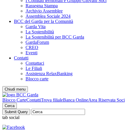
I Comitati territoriali e Gruppo Giovani Soci
Rassegna Stampa
Archivio Assemblee
Assemblea Sociale 2024
BCC del Garda per la Comunità
Garda Vita
La Sostenibilità
La Sostenibilità per BCC Garda
GardaForum
CREO
Eventi
Contatti
Contattaci
Le Filiali
Assistenza RelaxBanking
Blocco carte
Chiudi menu
Blocco Carte
Contatti
Trova filiale
Banca Online
Area Riservata Soci
Cerca
tab social