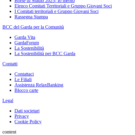
Borse di Studio 2025- Io merito
Elenco Comitati Territoriali e Gruppo Giovani Soci
I Comitati territoriali e Gruppo Giovani Soci
Rassegna Stampa
BCC del Garda per la Comunità
Garda Vita
GardaForum
La Sostenibilità
La Sostenibilità per BCC Garda
Contatti
Contattaci
Le Filiali
Assistenza RelaxBanking
Blocco carte
Legal
Dati societari
Privacy
Cookie Policy
content