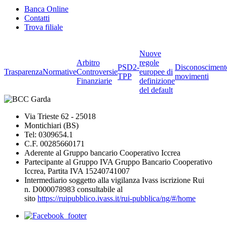
Banca Online
Contatti
Trova filiale
Nuove
Arbitro
regole
PSD2-
Disconosciment
Trasparenza
Normative
Controversie
europee di
TPP
movimenti
Finanziarie
definizione
del default
Via Trieste 62 - 25018
Montichiari (BS)
Tel: 0309654.1
C.F. 00285660171
Aderente al Gruppo bancario Cooperativo Iccrea
Partecipante al Gruppo IVA Gruppo Bancario Cooperativo
Iccrea, Partita IVA 15240741007
Intermediario soggetto alla vigilanza Ivass iscrizione Rui
n. D000078983 consultabile al
sito
https://ruipubblico.ivass.it/rui-pubblica/ng/#/home