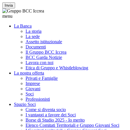
Invia
menu
La Banca
La storia
La sede
Assetto istituzionale
Documenti
Il Gruppo BCC Iccrea
BCC Garda Notizie
Lavora con noi
Etica di Gruppo e Whistleblowing
La nostra offerta
Privati e Famiglie
Imprese
Giovani
Soci
Professionisti
Spazio Soci
Come si diventa socio
I vantaggi a favore dei Soci
Borse di Studio 2025 - Io merito
Elenco Comitati Territoriali e Gruppo Giovani Soci