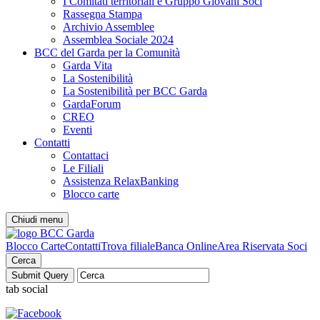
I Comitati territoriali e Gruppo Giovani Soci
Rassegna Stampa
Archivio Assemblee
Assemblea Sociale 2024
BCC del Garda per la Comunità
Garda Vita
La Sostenibilità
La Sostenibilità per BCC Garda
GardaForum
CREO
Eventi
Contatti
Contattaci
Le Filiali
Assistenza RelaxBanking
Blocco carte
Chiudi menu
Blocco Carte
Contatti
Trova filiale
Banca Online
Area Riservata Soci
Cerca
tab social