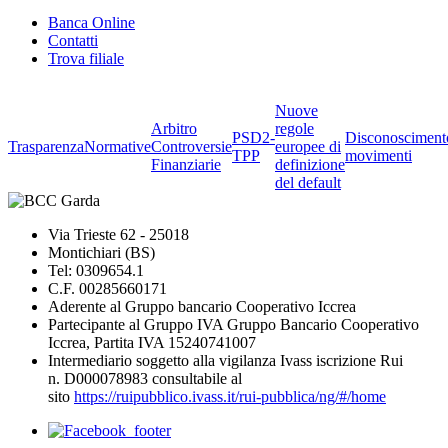
Banca Online
Contatti
Trova filiale
Nuove
Arbitro
regole
PSD2-
Disconosciment
Trasparenza
Normative
Controversie
europee di
TPP
movimenti
Finanziarie
definizione
del default
Via Trieste 62 - 25018
Montichiari (BS)
Tel: 0309654.1
C.F. 00285660171
Aderente al Gruppo bancario Cooperativo Iccrea
Partecipante al Gruppo IVA Gruppo Bancario Cooperativo
Iccrea, Partita IVA 15240741007
Intermediario soggetto alla vigilanza Ivass iscrizione Rui
n. D000078983 consultabile al
sito
https://ruipubblico.ivass.it/rui-pubblica/ng/#/home