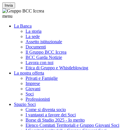
Invia
menu
La Banca
La storia
La sede
Assetto istituzionale
Documenti
Il Gruppo BCC Iccrea
BCC Garda Notizie
Lavora con noi
Etica di Gruppo e Whistleblowing
La nostra offerta
Privati e Famiglie
Imprese
Giovani
Soci
Professionisti
Spazio Soci
Come si diventa socio
I vantaggi a favore dei Soci
Borse di Studio 2025 - Io merito
Elenco Comitati Territoriali e Gruppo Giovani Soci