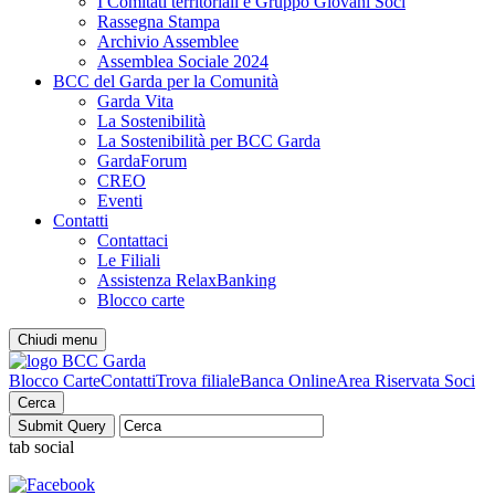
I Comitati territoriali e Gruppo Giovani Soci
Rassegna Stampa
Archivio Assemblee
Assemblea Sociale 2024
BCC del Garda per la Comunità
Garda Vita
La Sostenibilità
La Sostenibilità per BCC Garda
GardaForum
CREO
Eventi
Contatti
Contattaci
Le Filiali
Assistenza RelaxBanking
Blocco carte
Chiudi menu
Blocco Carte
Contatti
Trova filiale
Banca Online
Area Riservata Soci
Cerca
tab social