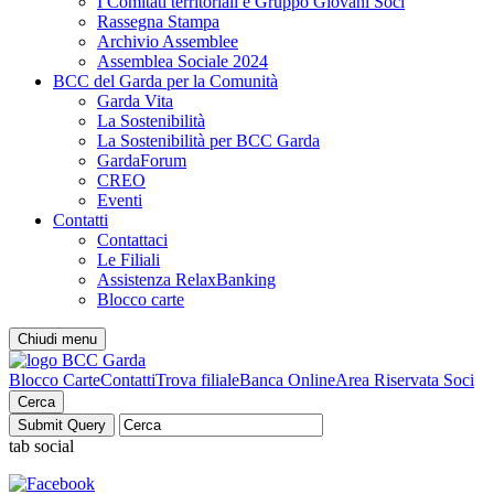
I Comitati territoriali e Gruppo Giovani Soci
Rassegna Stampa
Archivio Assemblee
Assemblea Sociale 2024
BCC del Garda per la Comunità
Garda Vita
La Sostenibilità
La Sostenibilità per BCC Garda
GardaForum
CREO
Eventi
Contatti
Contattaci
Le Filiali
Assistenza RelaxBanking
Blocco carte
Chiudi menu
Blocco Carte
Contatti
Trova filiale
Banca Online
Area Riservata Soci
Cerca
tab social