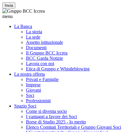
Invia
menu
La Banca
La storia
La sede
Assetto istituzionale
Documenti
Il Gruppo BCC Iccrea
BCC Garda Notizie
Lavora con noi
Etica di Gruppo e Whistleblowing
La nostra offerta
Privati e Famiglie
Imprese
Giovani
Soci
Professionisti
Spazio Soci
Come si diventa socio
I vantaggi a favore dei Soci
Borse di Studio 2025 - Io merito
Elenco Comitati Territoriali e Gruppo Giovani Soci