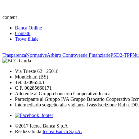
content
Banca Online
Contatti
Trova filiale
Trasparenza
Normative
Arbitro Controversie Finanziarie
PSD2-TPP
Nuo
Via Trieste 62 - 25018
Montichiari (BS)
Tel: 0309654.1
C.F. 00285660171
Aderente al Gruppo bancario Cooperativo Iccrea
Partecipante al Gruppo IVA Gruppo Bancario Cooperativo Iccr
Intermediario soggetto alla vigilanza Ivass iscrizione Rui n. D
©2017 Iccrea Banca S.p.A
Realizzato da
Iccrea Banca S.p.A.