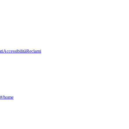
ti
Accessibilità
Reclami
g/#/home