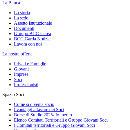
La Banca
La storia
La sede
Assetto Istutuzionale
Documenti
Gruppo BCC Iccrea
BCC Garda Notizie
Lavora con noi
La nostra offerta
Privati e Famiglie
Giovani
Imprese
Soci
Professionisti
Spazio Soci
Come si diventa socio
I vantaggi a favore dei Soci
Borse di Studio 2025- Io merito
Elenco Comitati Territoriali e Gruppo Giovani Soci
I Comitati territoriali e Gruppo Giovani Soci