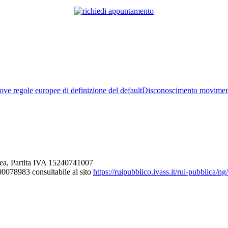
ve regole europee di definizione del default
Disconoscimento movimen
ea, Partita IVA 15240741007
000078983 consultabile al sito
https://ruipubblico.ivass.it/rui-pubblica/n