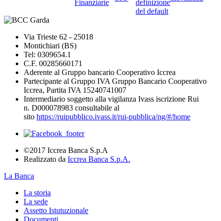
Finanziarie
definizione
del default
Via Trieste 62 - 25018
Montichiari (BS)
Tel: 0309654.1
C.F. 00285660171
Aderente al Gruppo bancario Cooperativo Iccrea
Partecipante al Gruppo IVA Gruppo Bancario Cooperativo
Iccrea, Partita IVA 15240741007
Intermediario soggetto alla vigilanza Ivass iscrizione Rui
n. D000078983 consultabile al
sito
https://ruipubblico.ivass.it/rui-pubblica/ng/#/home
©2017 Iccrea Banca S.p.A
Realizzato da
Iccrea Banca S.p.A.
La Banca
La storia
La sede
Assetto Istutuzionale
Documenti