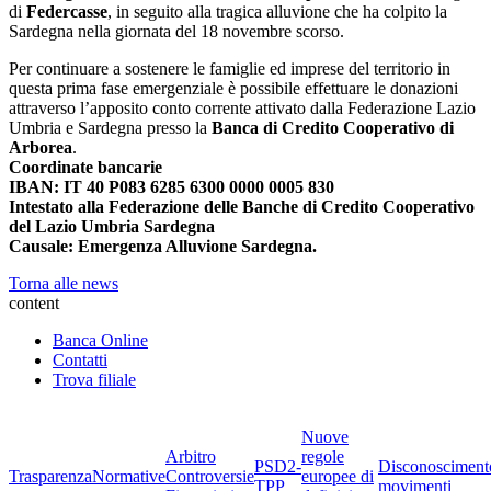
di
Federcasse
, in seguito alla tragica alluvione che ha colpito la
Sardegna nella giornata del 18 novembre scorso.
Per continuare a sostenere le famiglie ed imprese del territorio in
questa prima fase emergenziale è possibile effettuare le donazioni
attraverso l’apposito conto corrente attivato dalla Federazione Lazio
Umbria e Sardegna presso la
Banca di Credito Cooperativo di
Arborea
.
Coordinate bancarie
IBAN: IT 40 P083 6285 6300 0000 0005 830
Intestato alla Federazione delle Banche di Credito Cooperativo
del Lazio Umbria Sardegna
Causale: Emergenza Alluvione Sardegna.
Torna alle news
content
Banca Online
Contatti
Trova filiale
Nuove
Arbitro
regole
PSD2-
Disconosciment
Trasparenza
Normative
Controversie
europee di
TPP
movimenti