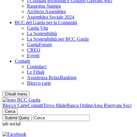
I Comitati territoriali e Gruppo Giovani Soci
Rassegna Stampa
Archivio Assemblee
Assemblea Sociale 2024
BCC del Garda per la Comunità
Garda Vita
La Sostenibilità
La Sostenibilità per BCC Garda
GardaForum
CREO
Eventi
Contatti
Contattaci
Le Filiali
Assistenza RelaxBanking
Blocco carte
Chiudi menu
Blocco Carte
Contatti
Trova filiale
Banca Online
Area Riservata Soci
Cerca
tab social