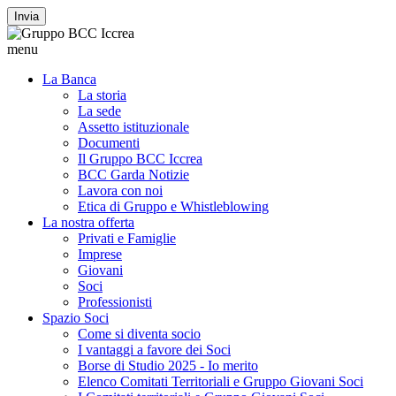
Invia
menu
La Banca
La storia
La sede
Assetto istituzionale
Documenti
Il Gruppo BCC Iccrea
BCC Garda Notizie
Lavora con noi
Etica di Gruppo e Whistleblowing
La nostra offerta
Privati e Famiglie
Imprese
Giovani
Soci
Professionisti
Spazio Soci
Come si diventa socio
I vantaggi a favore dei Soci
Borse di Studio 2025 - Io merito
Elenco Comitati Territoriali e Gruppo Giovani Soci