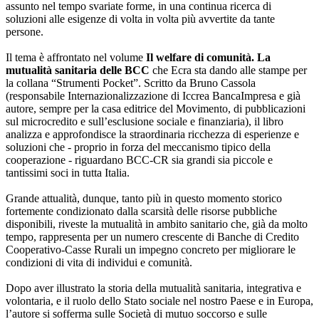
assunto nel tempo svariate forme, in una continua ricerca di
soluzioni alle esigenze di volta in volta più avvertite da tante
persone.
Il tema è affrontato nel volume
Il welfare di comunità. La
mutualità sanitaria delle BCC
che Ecra sta dando alle stampe per
la collana “Strumenti Pocket”. Scritto da Bruno Cassola
(responsabile Internazionalizzazione di Iccrea BancaImpresa e già
autore, sempre per la casa editrice del Movimento, di pubblicazioni
sul microcredito e sull’esclusione sociale e finanziaria), il libro
analizza e approfondisce la straordinaria ricchezza di esperienze e
soluzioni che - proprio in forza del meccanismo tipico della
cooperazione - riguardano BCC-CR sia grandi sia piccole e
tantissimi soci in tutta Italia.
Grande attualità, dunque, tanto più in questo momento storico
fortemente condizionato dalla scarsità delle risorse pubbliche
disponibili, riveste la mutualità in ambito sanitario che, già da molto
tempo, rappresenta per un numero crescente di Banche di Credito
Cooperativo-Casse Rurali un impegno concreto per migliorare le
condizioni di vita di individui e comunità.
Dopo aver illustrato la storia della mutualità sanitaria, integrativa e
volontaria, e il ruolo dello Stato sociale nel nostro Paese e in Europa,
l’autore si sofferma sulle Società di mutuo soccorso e sulle