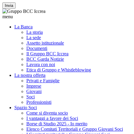
Invia
menu
La Banca
La storia
La sede
Assetto istituzionale
Documenti
Il Gruppo BCC Iccrea
BCC Garda Notizie
Lavora con noi
Etica di Gruppo e Whistleblowing
La nostra offerta
Privati e Famiglie
Imprese
Giovani
Soci
Professionisti
Spazio Soci
Come si diventa socio
I vantaggi a favore dei Soci
Borse di Studio 2025 - Io merito
Elenco Comitati Territoriali e Gruppo Giovani Soci