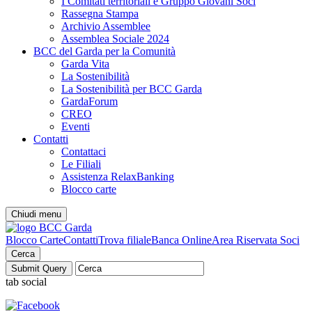
I Comitati territoriali e Gruppo Giovani Soci
Rassegna Stampa
Archivio Assemblee
Assemblea Sociale 2024
BCC del Garda per la Comunità
Garda Vita
La Sostenibilità
La Sostenibilità per BCC Garda
GardaForum
CREO
Eventi
Contatti
Contattaci
Le Filiali
Assistenza RelaxBanking
Blocco carte
Chiudi menu
Blocco Carte
Contatti
Trova filiale
Banca Online
Area Riservata Soci
Cerca
tab social