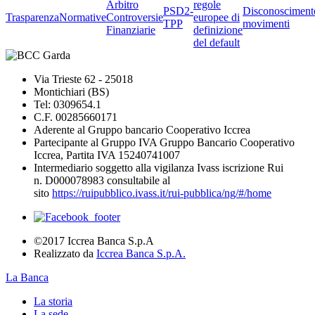
Arbitro
regole
PSD2-
Disconosciment
Trasparenza
Normative
Controversie
europee di
TPP
movimenti
Finanziarie
definizione
del default
Via Trieste 62 - 25018
Montichiari (BS)
Tel: 0309654.1
C.F. 00285660171
Aderente al Gruppo bancario Cooperativo Iccrea
Partecipante al Gruppo IVA Gruppo Bancario Cooperativo
Iccrea, Partita IVA 15240741007
Intermediario soggetto alla vigilanza Ivass iscrizione Rui
n. D000078983 consultabile al
sito
https://ruipubblico.ivass.it/rui-pubblica/ng/#/home
©2017 Iccrea Banca S.p.A
Realizzato da
Iccrea Banca S.p.A.
La Banca
La storia
La sede