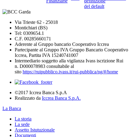
Finanziarie
definizione
del default
Via Trieste 62 - 25018
Montichiari (BS)
Tel: 0309654.1
C.F. 00285660171
Aderente al Gruppo bancario Cooperativo Iccrea
Partecipante al Gruppo IVA Gruppo Bancario Cooperativo
Iccrea, Partita IVA 15240741007
Intermediario soggetto alla vigilanza Ivass iscrizione Rui
n. D000078983 consultabile al
sito
https://ruipubblico.ivass.it/rui-pubblica/ng/#/home
©2017 Iccrea Banca S.p.A
Realizzato da
Iccrea Banca S.p.A.
La Banca
La storia
La sede
Assetto Istutuzionale
Documenti