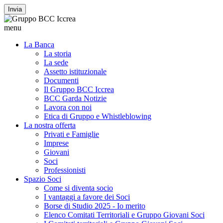
Invia
menu
La Banca
La storia
La sede
Assetto istituzionale
Documenti
Il Gruppo BCC Iccrea
BCC Garda Notizie
Lavora con noi
Etica di Gruppo e Whistleblowing
La nostra offerta
Privati e Famiglie
Imprese
Giovani
Soci
Professionisti
Spazio Soci
Come si diventa socio
I vantaggi a favore dei Soci
Borse di Studio 2025 - Io merito
Elenco Comitati Territoriali e Gruppo Giovani Soci