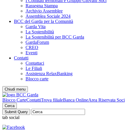
I Comitati territoriali e Gruppo Giovani Soci
Rassegna Stampa
Archivio Assemblee
Assemblea Sociale 2024
BCC del Garda per la Comunità
Garda Vita
La Sostenibilità
La Sostenibilità per BCC Garda
GardaForum
CREO
Eventi
Contatti
Contattaci
Le Filiali
Assistenza RelaxBanking
Blocco carte
Chiudi menu
Blocco Carte
Contatti
Trova filiale
Banca Online
Area Riservata Soci
Cerca
tab social