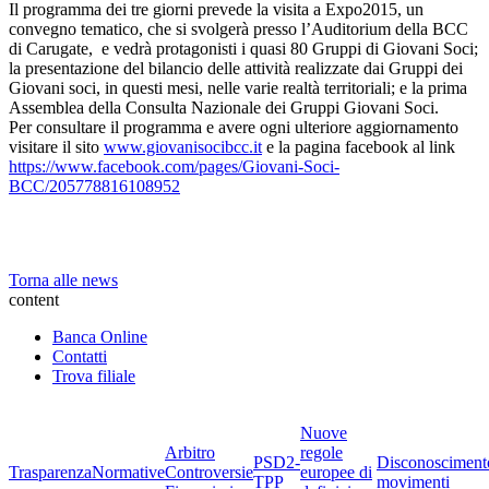
Il programma dei tre giorni prevede la visita a Expo2015, un
convegno tematico, che si svolgerà presso l’Auditorium della BCC
di Carugate, e vedrà protagonisti i quasi 80 Gruppi di Giovani Soci;
la presentazione del bilancio delle attività realizzate dai Gruppi dei
Giovani soci, in questi mesi, nelle varie realtà territoriali; e la prima
Assemblea della Consulta Nazionale dei Gruppi Giovani Soci.
Per consultare il programma e avere ogni ulteriore aggiornamento
visitare il sito
www.giovanisocibcc.it
e la pagina facebook al link
https://www.facebook.com/pages/Giovani-Soci-
BCC/205778816108952
Torna alle news
content
Banca Online
Contatti
Trova filiale
Nuove
Arbitro
regole
PSD2-
Disconosciment
Trasparenza
Normative
Controversie
europee di
TPP
movimenti