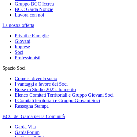
Gruppo BCC Iccrea
BCC Garda Notizie
Lavora con noi
La nostra offerta
Privati e Famiglie
Giovani
Imprese
Soci
Professionisti
Spazio Soci
Come si diventa socio
I vantaggi a favore dei Soci
Borse di Studio 2025- Io merito
Elenco Comitati Territoriali e Gruppo Giovani Soci
I Comitati territoriali e Gruppo Giovani Soci
Rassegna Stampa
BCC del Garda per la Comunità
Garda Vita
GardaForum