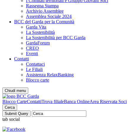
I Comitati territoriali e Gruppo Giovani Soci
Rassegna Stampa
Archivio Assemblee
Assemblea Sociale 2024
BCC del Garda per la Comunità
Garda Vita
La Sostenibilità
La Sostenibilità per BCC Garda
GardaForum
CREO
Eventi
Contatti
Contattaci
Le Filiali
Assistenza RelaxBanking
Blocco carte
Chiudi menu
Blocco Carte
Contatti
Trova filiale
Banca Online
Area Riservata Soci
Cerca
tab social