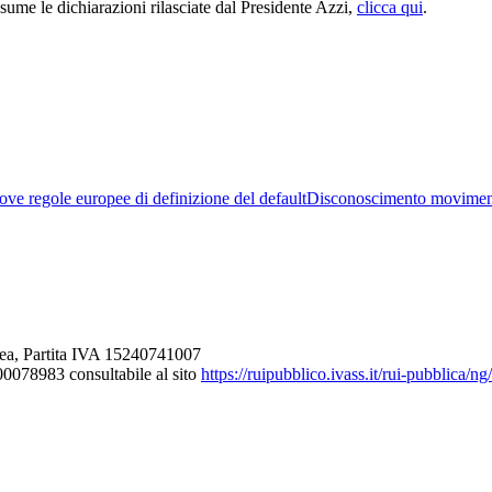
ssume le dichiarazioni rilasciate dal Presidente Azzi,
clicca qui
.
ve regole europee di definizione del default
Disconoscimento movimen
ea, Partita IVA 15240741007
000078983 consultabile al sito
https://ruipubblico.ivass.it/rui-pubblica/n