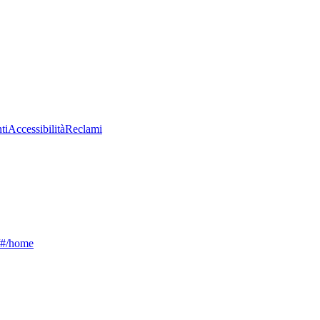
ti
Accessibilità
Reclami
g/#/home