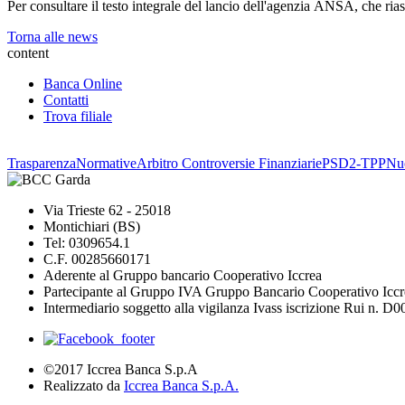
Per consultare il testo integrale del lancio dell'agenzia ANSA, che ria
Torna alle news
content
Banca Online
Contatti
Trova filiale
Trasparenza
Normative
Arbitro Controversie Finanziarie
PSD2-TPP
Nuo
Via Trieste 62 - 25018
Montichiari (BS)
Tel: 0309654.1
C.F. 00285660171
Aderente al Gruppo bancario Cooperativo Iccrea
Partecipante al Gruppo IVA Gruppo Bancario Cooperativo Iccr
Intermediario soggetto alla vigilanza Ivass iscrizione Rui n. D
©2017 Iccrea Banca S.p.A
Realizzato da
Iccrea Banca S.p.A.