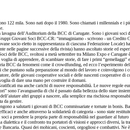
ono 122 mila. Sono nati dopo il 1980. Sono chiamati i millennials e i pi
e.
 una lavagna dell’Auditorium della BCC di Carugate. Sono i giovani soci 
 Gruppi Giovani Soci BCC-CR: “immaginiamo - scrivono - un Credito Co
ovane socio eletto in rappresentanza di ciascuna Federazione Locale) ha 
elle pagine successive della rivista) hanno ascoltato storie ed esperien
Soci delle BCC, svoltosi a metà settembre tra Milano Expo e Carugate è s
oglia di apprendere, di scambiare storie, di fare i primi “gemellaggi” e
pria BCC da fenomeni come il crowdfunding, ed ecco l’esperimento del c
lli che puntano sulla preparazione al mondo del lavoro e coinvolgono i co
atore, delle giovani cooperative sociali e delle nascenti cooperative di
a voglia di dare una mano per costruire il domani.
Gratificati ma anche carichi di nuove responsabilità. Le nuove regole eu
” sono l’avanguardia di chi è passato dalla bellezza dello stare insieme,
dell’aiutare altri gruppi a nascere, alla semplice ma rischiosa responsabi
a da gestire.
engono a salutarti i giovani di BCC commissariate e tornate in bonis. Ba
icaci e anche attraverso la solidarietà di categoria - sono state restituite
i soci a prendere la propria parte di responsabilità nel guardare al futur
dialettica e il confronto tra portatori di visioni e approcci diversi, la 
ne Bancaria. Quasi dei mohicani, coscienti, orgogliosi e combattivi. Ne è