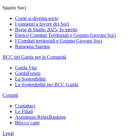
Spazio Soci
Come si diventa socio
I vantaggi a favore dei Soci
Borse di Studio 2025- Io merito
Elenco Comitati Territoriali e Gruppo Giovani Soci
I Comitati territoriali e Gruppo Giovani Soci
Rassegna Stampa
BCC del Garda per la Comunità
Garda Vita
GardaForum
La Sostenibilità
La Sostenibilità per BCC Garda
Contatti
Contattaci
Le Filiali
Assistenza RelaxBanking
Blocco carte
Legal