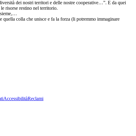
ersità dei nostri territori e delle nostre cooperative…”. E da quei
e risorse restino nel territorio.
 insieme,…
ve quella colla che unisce e fa la forza (li potremmo immaginare
ti
Accessibilità
Reclami