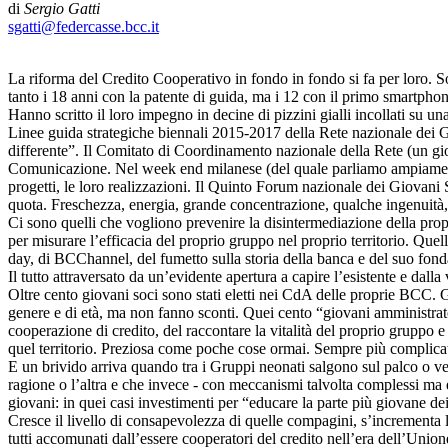
di
Sergio Gatti
sgatti@federcasse.bcc.it
La riforma del Credito Cooperativo in fondo in fondo si fa per loro. S
tanto i 18 anni con la patente di guida, ma i 12 con il primo smartphon
Hanno scritto il loro impegno in decine di pizzini gialli incollati su
Linee guida strategiche biennali 2015-2017 della Rete nazionale dei
differente”. Il Comitato di Coordinamento nazionale della Rete (un gi
Comunicazione. Nel week end milanese (del quale parliamo ampiamente n
progetti, le loro realizzazioni. Il Quinto Forum nazionale dei Giovani 
quota. Freschezza, energia, grande concentrazione, qualche ingenuità, v
Ci sono quelli che vogliono prevenire la disintermediazione della pro
per misurare l’efficacia del proprio gruppo nel proprio territorio. Que
day, di BCChannel, del fumetto sulla storia della banca e del suo fond
Il tutto attraversato da un’evidente apertura a capire l’esistente e dall
Oltre cento giovani soci sono stati eletti nei CdA delle proprie BCC. 
genere e di età, ma non fanno sconti. Quei cento “giovani amministratori
cooperazione di credito, del raccontare la vitalità del proprio gruppo e 
quel territorio. Preziosa come poche cose ormai. Sempre più complicat
E un brivido arriva quando tra i Gruppi neonati salgono sul palco o v
ragione o l’altra e che invece - con meccanismi talvolta complessi ma eff
giovani: in quei casi investimenti per “educare la parte più giovane de
Cresce il livello di consapevolezza di quelle compagini, s’incrementa la 
tutti accomunati dall’essere cooperatori del credito nell’era dell’Unio