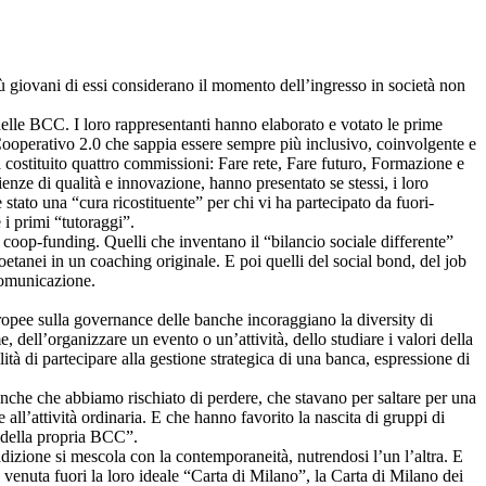
ù giovani di essi considerano il momento dell’ingresso in società non
delle BCC. I loro rappresentanti hanno elaborato e votato le prime
operativo 2.0 che sappia essere sempre più inclusivo, coinvolgente e
costituito quattro commissioni: Fare rete, Fare futuro, Formazione e
ze di qualità e innovazione, hanno presentato se stessi, i loro
tato una “cura ricostituente” per chi vi ha partecipato da fuori-
 i primi “tutoraggi”.
oop-funding. Quelli che inventano il “bilancio sociale differente”
etanei in un coaching originale. E poi quelli del social bond, del job
 comunicazione.
ropee sulla governance delle banche incoraggiano la diversity di
 dell’organizzare un evento o un’attività, dello studiare i valori della
lità di partecipare alla gestione strategica di una banca, espressione di
nche che abbiamo rischiato di perdere, che stavano per saltare per una
 all’attività ordinaria. E che hanno favorito la nascita di gruppi di
o della propria BCC”.
tradizione si mescola con la contemporaneità, nutrendosi l’un l’altra. E
 venuta fuori la loro ideale “Carta di Milano”, la Carta di Milano dei