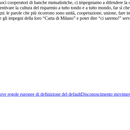
ci cooperatori di banche mutualistiche, ci impegniamo a difendere la div
ntivare la cultura del risparmio a tutto tondo e a tutto mondo, far sì che l
egni: le parole che più ricorrono sono unità, cooperazione, unione, fare
e gli impegni della loro “Carta di Milano” e poter dire “ci saremo!” ser
ve regole europee di definizione del default
Disconoscimento movimen