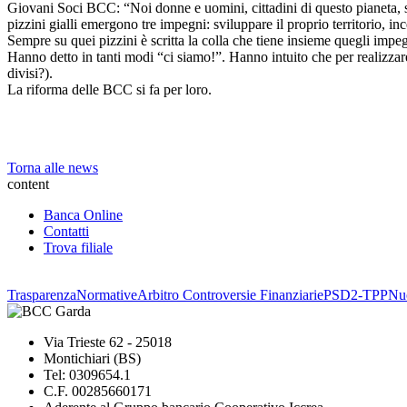
Giovani Soci BCC: “Noi donne e uomini, cittadini di questo pianeta, so
pizzini gialli emergono tre impegni: sviluppare il proprio territorio, ince
Sempre su quei pizzini è scritta la colla che tiene insieme quegli imp
Hanno detto in tanti modi “ci siamo!”. Hanno intuito che per realizzar
divisi?).
La riforma delle BCC si fa per loro.
Torna alle news
content
Banca Online
Contatti
Trova filiale
Trasparenza
Normative
Arbitro Controversie Finanziarie
PSD2-TPP
Nuo
Via Trieste 62 - 25018
Montichiari (BS)
Tel: 0309654.1
C.F. 00285660171