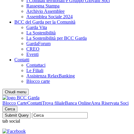
I Comitati territoriali e Gruppo Giovani Soci
Rassegna Stampa
Archivio Assemblee
Assemblea Sociale 2024
BCC del Garda per la Comunità
Garda Vita
La Sostenibilità
La Sostenibilità per BCC Garda
GardaForum
CREO
Eventi
Contatti
Contattaci
Le Filiali
Assistenza RelaxBanking
Blocco carte
Chiudi menu
Blocco Carte
Contatti
Trova filiale
Banca Online
Area Riservata Soci
Cerca
tab social