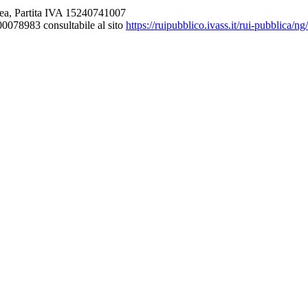
ea, Partita IVA 15240741007
000078983 consultabile al sito
https://ruipubblico.ivass.it/rui-pubblica/n