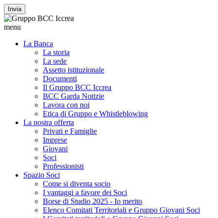
Invia
menu
La Banca
La storia
La sede
Assetto istituzionale
Documenti
Il Gruppo BCC Iccrea
BCC Garda Notizie
Lavora con noi
Etica di Gruppo e Whistleblowing
La nostra offerta
Privati e Famiglie
Imprese
Giovani
Soci
Professionisti
Spazio Soci
Come si diventa socio
I vantaggi a favore dei Soci
Borse di Studio 2025 - Io merito
Elenco Comitati Territoriali e Gruppo Giovani Soci