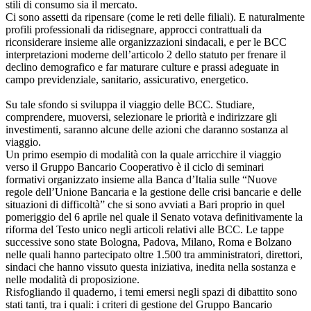
stili di consumo sia il mercato.
Ci sono assetti da ripensare (come le reti delle filiali). E naturalmente
profili professionali da ridisegnare, approcci contrattuali da
riconsiderare insieme alle organizzazioni sindacali, e per le BCC
interpretazioni moderne dell’articolo 2 dello statuto per frenare il
declino demografico e far maturare culture e prassi adeguate in
campo previdenziale, sanitario, assicurativo, energetico.
Su tale sfondo si sviluppa il viaggio delle BCC. Studiare,
comprendere, muoversi, selezionare le priorità e indirizzare gli
investimenti, saranno alcune delle azioni che daranno sostanza al
viaggio.
Un primo esempio di modalità con la quale arricchire il viaggio
verso il Gruppo Bancario Cooperativo è il ciclo di seminari
formativi organizzato insieme alla Banca d’Italia sulle “Nuove
regole dell’Unione Bancaria e la gestione delle crisi bancarie e delle
situazioni di difficoltà” che si sono avviati a Bari proprio in quel
pomeriggio del 6 aprile nel quale il Senato votava definitivamente la
riforma del Testo unico negli articoli relativi alle BCC. Le tappe
successive sono state Bologna, Padova, Milano, Roma e Bolzano
nelle quali hanno partecipato oltre 1.500 tra amministratori, direttori,
sindaci che hanno vissuto questa iniziativa, inedita nella sostanza e
nelle modalità di proposizione.
Risfogliando il quaderno, i temi emersi negli spazi di dibattito sono
stati tanti, tra i quali: i criteri di gestione del Gruppo Bancario