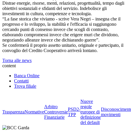
Distrae energie, risorse, menti, relazioni, progettualità, tempo dagli
obiettivi sostanziali e sfidanti del servizio. Indebolisce gli
investimenti in cultura, competenze e tecnologia.
“La fase storica che viviamo - scrive Vera Negri – insegna che il
progresso e lo sviluppo, la stabilità e l'efficacia si raggiungono
cercando punti di consenso invece che scogli di contrasto,
elaborando compromessi invece che erigere muri che dividono,
negoziando alleanze invece che dichiarando guerre”.
Se confermerà il proprio assetto unitario, originale e partecipato, il
convoglio del Credito Cooperativo arriverà lontano.
Torna alle news
content
Banca Online
Contatti
Trova filiale
Nuove
Arbitro
regole
PSD2-
Disconosciment
Trasparenza
Normative
Controversie
europee di
TPP
movimenti
Finanziarie
definizione
del default