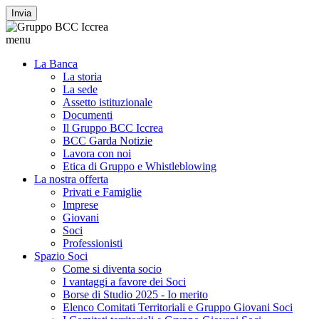
Invia
menu
La Banca
La storia
La sede
Assetto istituzionale
Documenti
Il Gruppo BCC Iccrea
BCC Garda Notizie
Lavora con noi
Etica di Gruppo e Whistleblowing
La nostra offerta
Privati e Famiglie
Imprese
Giovani
Soci
Professionisti
Spazio Soci
Come si diventa socio
I vantaggi a favore dei Soci
Borse di Studio 2025 - Io merito
Elenco Comitati Territoriali e Gruppo Giovani Soci