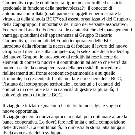
Cooperativo (quale equilibrio tra rigore nei controlli ed elasticità
gestionale in funzione della meritevolezza?); il concetto di
autonomia controllata (quali parametri oggettivi per misurare la
virtuosità della singola BCC?); gli assetti organizzativi del Gruppo e
della Capogruppo; l’importanza del ruolo del versante associativo,
Federazioni Locali e Federcasse; le caratteristiche del management; i
vantaggi quotidiani dell’appartenenza al Gruppo Bancario
Cooperativo; i connotati del Fondo temporaneo delle BCC
introdotto dalla riforma; la necessità di fondare il lavoro del nuovo
Gruppo sul merito e sulla competenza; la selezione della leadership
del nuovo Gruppo; le prospettive di redditività rese incerte da
elementi di contesto nuovi e il contributo in tal senso che verrà dal
nuovo assetto; la consapevolezza della necessità di procedere a
riallineamenti sul fronte economico/patrimoniale e su quello
strutturale; la crescente difficoltà nel fare il mestiere della BCC;
l’istituto del sottogruppo territoriale; i contenuti e i caratteri del
contratto di coesione e la sua capacità di gestire la pluralità; il
coinvolgimento di tutte le BCC.
Il viaggio è iniziato. Qualcuno ha detto, tra nostalgia e voglia di
nuove opportunità.
Il viaggio genererà nuovi approcci mentali per continuare a fare la
banca cooperativa. Lo dovrà fare nell’unità e nella composizione
delle diversità. La conflittualità, lo dimostra la storia, alla lunga si
rivela avversaria dello sviluppo.