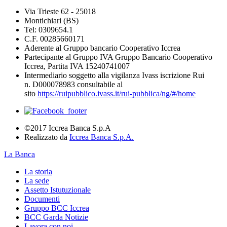
Via Trieste 62 - 25018
Montichiari (BS)
Tel: 0309654.1
C.F. 00285660171
Aderente al Gruppo bancario Cooperativo Iccrea
Partecipante al Gruppo IVA Gruppo Bancario Cooperativo
Iccrea, Partita IVA 15240741007
Intermediario soggetto alla vigilanza Ivass iscrizione Rui
n. D000078983 consultabile al
sito
https://ruipubblico.ivass.it/rui-pubblica/ng/#/home
©2017 Iccrea Banca S.p.A
Realizzato da
Iccrea Banca S.p.A.
La Banca
La storia
La sede
Assetto Istutuzionale
Documenti
Gruppo BCC Iccrea
BCC Garda Notizie
Lavora con noi