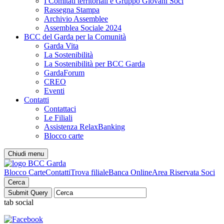
I Comitati territoriali e Gruppo Giovani Soci
Rassegna Stampa
Archivio Assemblee
Assemblea Sociale 2024
BCC del Garda per la Comunità
Garda Vita
La Sostenibilità
La Sostenibilità per BCC Garda
GardaForum
CREO
Eventi
Contatti
Contattaci
Le Filiali
Assistenza RelaxBanking
Blocco carte
Chiudi menu
Blocco Carte
Contatti
Trova filiale
Banca Online
Area Riservata Soci
Cerca
tab social