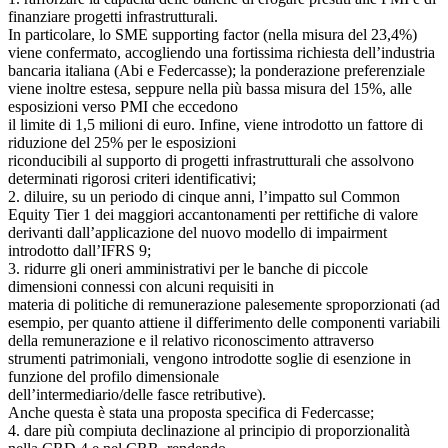
finanziare progetti infrastrutturali.
In particolare, lo SME supporting factor (nella misura del 23,4%)
viene confermato, accogliendo una fortissima richiesta dell’industria
bancaria italiana (Abi e Federcasse); la ponderazione preferenziale
viene inoltre estesa, seppure nella più bassa misura del 15%, alle
esposizioni verso PMI che eccedono
il limite di 1,5 milioni di euro. Infine, viene introdotto un fattore di
riduzione del 25% per le esposizioni
riconducibili al supporto di progetti infrastrutturali che assolvono
determinati rigorosi criteri identificativi;
2. diluire, su un periodo di cinque anni, l’impatto sul Common
Equity Tier 1 dei maggiori accantonamenti per rettifiche di valore
derivanti dall’applicazione del nuovo modello di impairment
introdotto dall’IFRS 9;
3. ridurre gli oneri amministrativi per le banche di piccole
dimensioni connessi con alcuni requisiti in
materia di politiche di remunerazione palesemente sproporzionati (ad
esempio, per quanto attiene il differimento delle componenti variabili
della remunerazione e il relativo riconoscimento attraverso
strumenti patrimoniali, vengono introdotte soglie di esenzione in
funzione del profilo dimensionale
dell’intermediario/delle fasce retributive).
Anche questa è stata una proposta specifica di Federcasse;
4. dare più compiuta declinazione al principio di proporzionalità