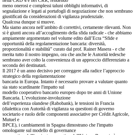
nella CRD 4 e nel CRR, rendendo
meno onerosi e complessi taluni obblighi informativi, di
segnalazione e legati ai portafogli di negoziazione che non sembrano
giustificati da considerazioni di vigilanza prudenziale.
Qualcosa dunque si muove.
Ma siamo ancora nell’ambito di correttivi, certamente rilevanti. Non
si è giunti ancora all’accoglimento della sfida radicale - che abbiamo
ampiamente argomentato nel volume edito dall’Ecra “Sfide e
opportunità della regolamentazione bancaria: diversità,
proporzionalità e stabilità” curato dal prof. Rainer Masera - e che
merita tutto il nostro impegno, ora che anche le Autorità tedesche
sembrano aver colto la convenienza di un approccio differenziato a
seconda dei destinatari.
Il 2017 è un anno decisivo per correggere alla radice l’approccio
strategico della regolamentazione
bancaria in Europa. Intanto è necessario provare a valutare quanto
sia stato scardinante l'impatto sul
modello cooperativo bancario europeo dopo tre anni di Unione
Bancaria. L’evoluzione-involuzione
dell’esperienza olandese (Rabobank), le tensioni in Francia
(dialettica con Autorità di vigilanza su questioni di governo
societario e ruolo delle componenti associative per Crédit Agricole,
Mutuel e
BPCE), i cambiamenti in Spagna dimostrano che l'impatto
omologante sul modello di governance