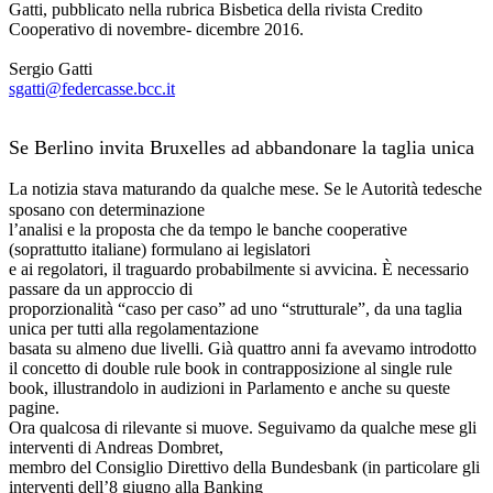
Gatti, pubblicato nella rubrica Bisbetica della rivista Credito
Cooperativo di novembre- dicembre 2016.
Sergio Gatti
sgatti@federcasse.bcc.it
Se Berlino invita Bruxelles ad abbandonare la taglia unica
La notizia stava maturando da qualche mese. Se le Autorità tedesche
sposano con determinazione
l’analisi e la proposta che da tempo le banche cooperative
(soprattutto italiane) formulano ai legislatori
e ai regolatori, il traguardo probabilmente si avvicina. È necessario
passare da un approccio di
proporzionalità “caso per caso” ad uno “strutturale”, da una taglia
unica per tutti alla regolamentazione
basata su almeno due livelli. Già quattro anni fa avevamo introdotto
il concetto di double rule book in contrapposizione al single rule
book, illustrandolo in audizioni in Parlamento e anche su queste
pagine.
Ora qualcosa di rilevante si muove. Seguivamo da qualche mese gli
interventi di Andreas Dombret,
membro del Consiglio Direttivo della Bundesbank (in particolare gli
interventi dell’8 giugno alla Banking