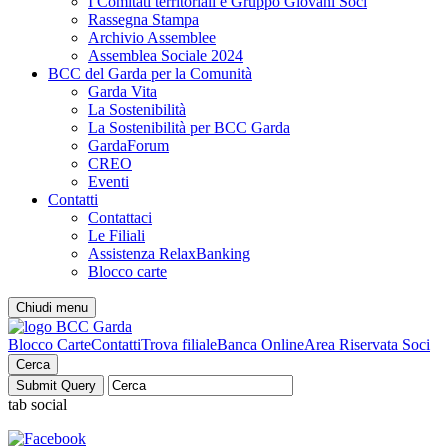
I Comitati territoriali e Gruppo Giovani Soci
Rassegna Stampa
Archivio Assemblee
Assemblea Sociale 2024
BCC del Garda per la Comunità
Garda Vita
La Sostenibilità
La Sostenibilità per BCC Garda
GardaForum
CREO
Eventi
Contatti
Contattaci
Le Filiali
Assistenza RelaxBanking
Blocco carte
Chiudi menu
Blocco Carte
Contatti
Trova filiale
Banca Online
Area Riservata Soci
Cerca
tab social