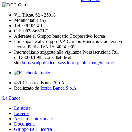
Via Trieste 62 - 25018
Montichiari (BS)
Tel: 0309654.1
C.F. 00285660171
Aderente al Gruppo bancario Cooperativo Iccrea
Partecipante al Gruppo IVA Gruppo Bancario Cooperativo
Iccrea, Partita IVA 15240741007
Intermediario soggetto alla vigilanza Ivass iscrizione Rui
n. D000078983 consultabile al
sito
https://ruipubblico.ivass.it/rui-pubblica/ng/#/home
©2017 Iccrea Banca S.p.A
Realizzato da
Iccrea Banca S.p.A.
La Banca
La storia
La sede
Assetto Istutuzionale
Documenti
Gruppo BCC Iccrea