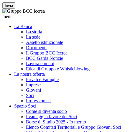
Invia
menu
La Banca
La storia
La sede
Assetto istituzionale
Documenti
Il Gruppo BCC Iccrea
BCC Garda Notizie
Lavora con noi
Etica di Gruppo e Whistleblowing
La nostra offerta
Privati e Famiglie
Imprese
Giovani
Soci
Professionisti
Spazio Soci
Come si diventa socio
I vantaggi a favore dei Soci
Borse di Studio 2025 - Io merito
Elenco Comitati Territoriali e Gruppo Giovani Soci