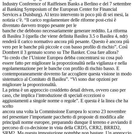
Industry Conference of Raiffeisen Banks a Berlino e del 7 settembre
al Banking Symposium of the European Center for Financial
Services a Duisburg). Al terzo intervento in poco più di sei mesi, la
notizia c’è. “Il carico regolamentare delle riforme post-crisi è
diventato davvero troppo pesante per le
banche che debbono necessariamente generare reddito. La riforma
di Basilea 3 (quella che viene definita Basilea 3.5 o Basilea 4, ndr)
renderà il carico normativo ancora più pesante. Questo è ancora più
vero per le banche più piccole e con basso profilo di rischio”. Così
Dombret il 3 gennaio scorso su The Banker. Cosa fare allora?
“Io credo che l’Unione Europea debba concentrarsi su cosa può
essere fatto per migliorare la proporzionalità nella vigilanza e nella
regolamentazione per le banche con profilo di rischio basso. E
contemporaneamente dovremo far accogliere questa visione in modo
sistematico al Comitato di Basilea”. “Vi sono due opzioni per
migliorare la proporzionalità.
La prima è un approccio cosiddetto detail driven, ovvero caso per
caso, che implica l’introduzione di speciali eccezioni o
aggiustamenti a singole norme o regole”. E questa è la linea che ha
scelto
ancora una volta la Commissione Europea lo scorso 23 novembre
nel presentare l’importante pacchetto di proposte di modifica alle
principali norme europee, preparando dunque il terreno e avviando il
percorso di co-decisione in vista della CRD5, CRR2, BRRD2,
SRM2. Ma questa impostazione potrebbe non bastare. Un approccio