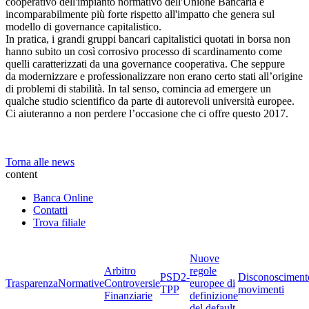
cooperativo dell'impianto normativo dell'Unione Bancaria è
incomparabilmente più forte rispetto all'impatto che genera sul
modello di governance capitalistico.
In pratica, i grandi gruppi bancari capitalistici quotati in borsa non
hanno subito un così corrosivo processo di scardinamento come
quelli caratterizzati da una governance cooperativa. Che seppure
da modernizzare e professionalizzare non erano certo stati all’origine
di problemi di stabilità. In tal senso, comincia ad emergere un
qualche studio scientifico da parte di autorevoli università europee.
Ci aiuteranno a non perdere l’occasione che ci offre questo 2017.
Torna alle news
content
Banca Online
Contatti
Trova filiale
Nuove
Arbitro
regole
PSD2-
Disconosciment
Trasparenza
Normative
Controversie
europee di
TPP
movimenti
Finanziarie
definizione
del default