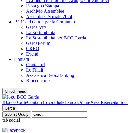
I Comitati territoriali e Gruppo Giovani Soci
Rassegna Stampa
Archivio Assemblee
Assemblea Sociale 2024
BCC del Garda per la Comunità
Garda Vita
La Sostenibilità
La Sostenibilità per BCC Garda
GardaForum
CREO
Eventi
Contatti
Contattaci
Le Filiali
Assistenza RelaxBanking
Blocco carte
Chiudi menu
Blocco Carte
Contatti
Trova filiale
Banca Online
Area Riservata Soci
Cerca
tab social