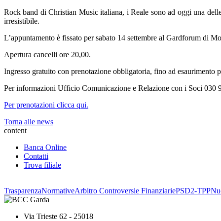
Rock band di Christian Music italiana, i Reale sono ad oggi una delle
irresistibile.
L’appuntamento è fissato per sabato 14 settembre al Gardforum di Mon
Apertura cancelli ore 20,00.
Ingresso gratuito con prenotazione obbligatoria, fino ad esaurimento pos
Per informazioni Ufficio Comunicazione e Relazione con i Soci 030 
Per prenotazioni clicca qui.
Torna alle news
content
Banca Online
Contatti
Trova filiale
Trasparenza
Normative
Arbitro Controversie Finanziarie
PSD2-TPP
Nuo
Via Trieste 62 - 25018