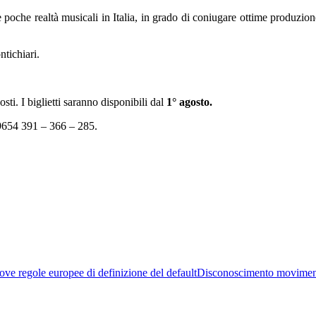
 poche realtà musicali in Italia, in grado di coniugare ottime produzion
tichiari.
ti. I biglietti saranno disponibili dal
1° agosto.
9654 391 – 366 – 285.
ve regole europee di definizione del default
Disconoscimento movimen