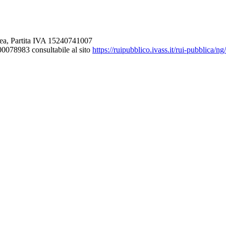
ea, Partita IVA 15240741007
000078983 consultabile al sito
https://ruipubblico.ivass.it/rui-pubblica/n