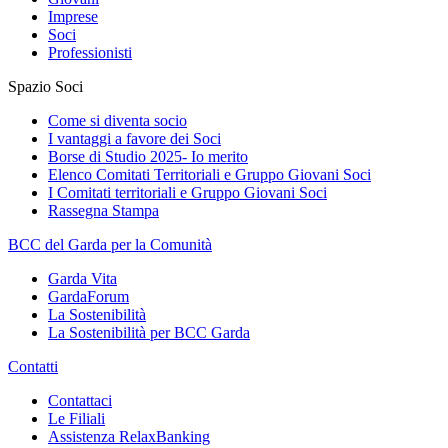
Imprese
Soci
Professionisti
Spazio Soci
Come si diventa socio
I vantaggi a favore dei Soci
Borse di Studio 2025- Io merito
Elenco Comitati Territoriali e Gruppo Giovani Soci
I Comitati territoriali e Gruppo Giovani Soci
Rassegna Stampa
BCC del Garda per la Comunità
Garda Vita
GardaForum
La Sostenibilità
La Sostenibilità per BCC Garda
Contatti
Contattaci
Le Filiali
Assistenza RelaxBanking