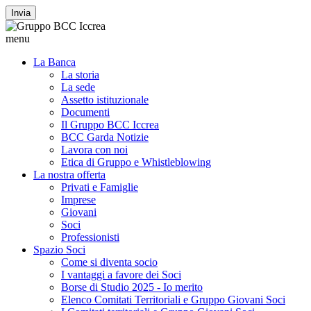
Invia
menu
La Banca
La storia
La sede
Assetto istituzionale
Documenti
Il Gruppo BCC Iccrea
BCC Garda Notizie
Lavora con noi
Etica di Gruppo e Whistleblowing
La nostra offerta
Privati e Famiglie
Imprese
Giovani
Soci
Professionisti
Spazio Soci
Come si diventa socio
I vantaggi a favore dei Soci
Borse di Studio 2025 - Io merito
Elenco Comitati Territoriali e Gruppo Giovani Soci