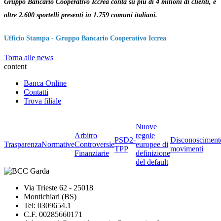
Gruppo Bancario Cooperativo Iccrea conta su più di 4 milioni di clienti, e
oltre 2.600 sportelli presenti in 1.759 comuni italiani.
Ufficio Stampa -
Gruppo Bancario Cooperativo Iccrea
Torna alle news
content
Banca Online
Contatti
Trova filiale
Nuove
Arbitro
regole
PSD2-
Disconosciment
Trasparenza
Normative
Controversie
europee di
TPP
movimenti
Finanziarie
definizione
del default
Via Trieste 62 - 25018
Montichiari (BS)
Tel: 0309654.1
C.F. 00285660171