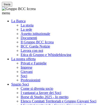
Invia
menu
La Banca
La storia
La sede
Assetto istituzionale
Documenti
Il Gruppo BCC Iccrea
BCC Garda Notizie
Lavora con noi
Etica di Gruppo e Whistleblowing
La nostra offerta
Privati e Famiglie
Imprese
Giovani
Soci
Professionisti
Spazio Soci
Come si diventa socio
I vantaggi a favore dei Soci
Borse di Studio 2025 - Io merito
Elenco Comitati Territoriali e Gruppo Giovani Soci