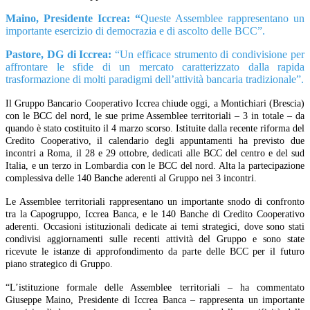
Maino, Presidente Iccrea: “
Queste Assemblee rappresentano un
importante esercizio di democrazia e di ascolto delle BCC”.
Pastore, DG di Iccrea:
“Un efficace strumento di condivisione per
affrontare le sfide di un mercato caratterizzato dalla rapida
trasformazione di molti paradigmi dell’attività bancaria tradizionale”.
Il Gruppo Bancario Cooperativo Iccrea chiude oggi, a Montichiari (Brescia)
con le BCC del nord, le sue prime Assemblee territoriali – 3 in totale – da
quando è stato costituito il 4 marzo scorso. Istituite dalla recente riforma del
Credito Cooperativo, il calendario degli appuntamenti ha previsto due
incontri a Roma, il 28 e 29 ottobre, dedicati alle BCC del centro e del sud
Italia, e un terzo in Lombardia con le BCC del nord. Alta la partecipazione
complessiva delle 140 Banche aderenti al Gruppo nei 3 incontri.
Le Assemblee territoriali rappresentano un importante snodo di confronto
tra la Capogruppo, Iccrea Banca, e le 140 Banche di Credito Cooperativo
aderenti. Occasioni istituzionali dedicate ai temi strategici, dove sono stati
condivisi aggiornamenti sulle recenti attività del Gruppo e sono state
ricevute le istanze di approfondimento da parte delle BCC per il futuro
piano strategico di Gruppo.
“L’istituzione formale delle Assemblee territoriali – ha commentato
Giuseppe Maino, Presidente di Iccrea Banca – rappresenta un importante