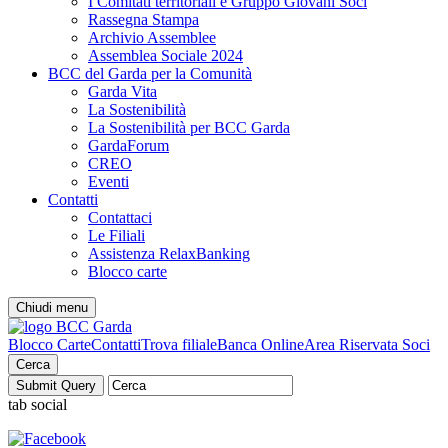
I Comitati territoriali e Gruppo Giovani Soci
Rassegna Stampa
Archivio Assemblee
Assemblea Sociale 2024
BCC del Garda per la Comunità
Garda Vita
La Sostenibilità
La Sostenibilità per BCC Garda
GardaForum
CREO
Eventi
Contatti
Contattaci
Le Filiali
Assistenza RelaxBanking
Blocco carte
Chiudi menu
Blocco Carte
Contatti
Trova filiale
Banca Online
Area Riservata Soci
Cerca
tab social