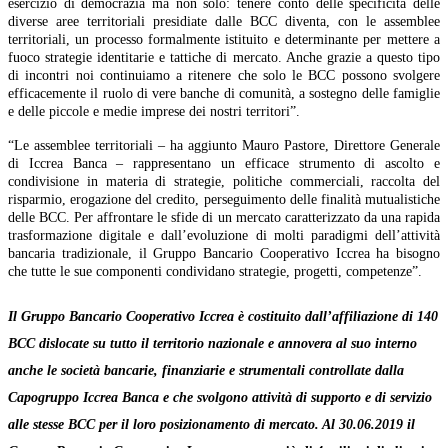
esercizio di democrazia ma non solo: tenere conto delle specificità delle
diverse aree territoriali presidiate dalle BCC diventa, con le assemblee
territoriali, un processo formalmente istituito e determinante per mettere a
fuoco strategie identitarie e tattiche di mercato. Anche grazie a questo tipo
di incontri noi continuiamo a ritenere che solo le BCC possono svolgere
efficacemente il ruolo di vere banche di comunità, a sostegno delle famiglie
e delle piccole e medie imprese dei nostri territori”.
“Le assemblee territoriali – ha aggiunto Mauro Pastore, Direttore Generale
di Iccrea Banca – rappresentano un efficace strumento di ascolto e
condivisione in materia di strategie, politiche commerciali, raccolta del
risparmio, erogazione del credito, perseguimento delle finalità mutualistiche
delle BCC. Per affrontare le sfide di un mercato caratterizzato da una rapida
trasformazione digitale e dall’evoluzione di molti paradigmi dell’attività
bancaria tradizionale, il Gruppo Bancario Cooperativo Iccrea ha bisogno
che tutte le sue componenti condividano strategie, progetti, competenze”.
Il Gruppo Bancario Cooperativo Iccrea è costituito dall’affiliazione di 140
BCC dislocate su tutto il territorio nazionale e annovera al suo interno
anche le società bancarie, finanziarie e strumentali controllate dalla
Capogruppo Iccrea Banca e che svolgono attività di supporto e di servizio
alle stesse BCC per il loro posizionamento di mercato. Al 30.06.2019 il