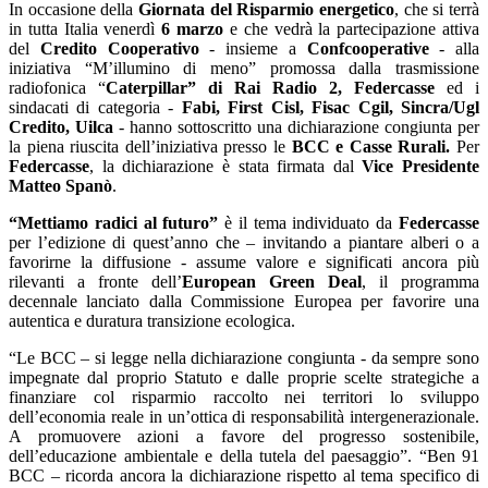
In occasione della
Giornata del Risparmio energetico
, che si terrà
in tutta Italia venerdì
6 marzo
e che vedrà la partecipazione attiva
del
Credito Cooperativo
- insieme a
Confcooperative
- alla
iniziativa “M’illumino di meno” promossa dalla trasmissione
radiofonica “
Caterpillar” di Rai Radio 2, Federcasse
ed i
sindacati di categoria -
Fabi, First Cisl, Fisac Cgil, Sincra/Ugl
Credito, Uilca
- hanno sottoscritto una dichiarazione congiunta per
la piena riuscita dell’iniziativa presso le
BCC e Casse Rurali.
Per
Federcasse
, la dichiarazione è stata firmata dal
Vice Presidente
Matteo Spanò
.
“Mettiamo radici al futuro”
è il tema individuato da
Federcasse
per l’edizione di quest’anno che – invitando a piantare alberi o a
favorirne la diffusione - assume valore e significati ancora più
rilevanti a fronte dell’
European Green Deal
, il programma
decennale lanciato dalla Commissione Europea per favorire una
autentica e duratura transizione ecologica.
“Le BCC – si legge nella dichiarazione congiunta - da sempre sono
impegnate dal proprio Statuto e dalle proprie scelte strategiche a
finanziare col risparmio raccolto nei territori lo sviluppo
dell’economia reale in un’ottica di responsabilità intergenerazionale.
A promuovere azioni a favore del progresso sostenibile,
dell’educazione ambientale e della tutela del paesaggio”. “Ben 91
BCC – ricorda ancora la dichiarazione rispetto al tema specifico di