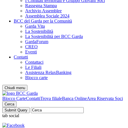
I Comitati territoriali e Gruppo Giovani Soci
Rassegna Stampa
Archivio Assemblee
Assemblea Sociale 2024
BCC del Garda per la Comunità
Garda Vita
La Sostenibilità
La Sostenibilità per BCC Garda
GardaForum
CREO
Eventi
Contatti
Contattaci
Le Filiali
Assistenza RelaxBanking
Blocco carte
Chiudi menu
Blocco Carte
Contatti
Trova filiale
Banca Online
Area Riservata Soci
Cerca
tab social