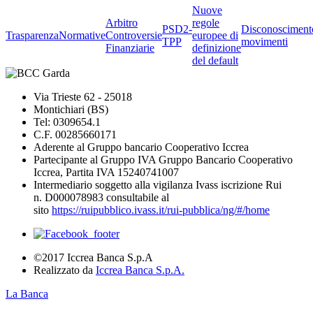
Nuove
Arbitro
regole
PSD2-
Disconosciment
Trasparenza
Normative
Controversie
europee di
TPP
movimenti
Finanziarie
definizione
del default
Via Trieste 62 - 25018
Montichiari (BS)
Tel: 0309654.1
C.F. 00285660171
Aderente al Gruppo bancario Cooperativo Iccrea
Partecipante al Gruppo IVA Gruppo Bancario Cooperativo
Iccrea, Partita IVA 15240741007
Intermediario soggetto alla vigilanza Ivass iscrizione Rui
n. D000078983 consultabile al
sito
https://ruipubblico.ivass.it/rui-pubblica/ng/#/home
©2017 Iccrea Banca S.p.A
Realizzato da
Iccrea Banca S.p.A.
La Banca