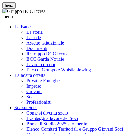
Invia
menu
La Banca
La storia
La sede
Assetto istituzionale
Documenti
Il Gruppo BCC Iccrea
BCC Garda Notizie
Lavora con noi
Etica di Gruppo e Whistleblowing
La nostra offerta
Privati e Famiglie
Imprese
Giovani
Soci
Professionisti
Spazio Soci
Come si diventa socio
I vantaggi a favore dei Soci
Borse di Studio 2025 - Io merito
Elenco Comitati Territoriali e Gruppo Giovani Soci