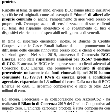
protette.
Rispetto al tema di quest’anno, diverse BCC hanno ideato iniziative
specifiche ed originali, come ad esempio il
“dono” di alberi alle
proprie comunità
o, anche, l’ampliamento di aree verdi presso le
proprie sedi. Ovunque, azioni di sensibilizzazione di soci e clienti
sul tema del risparmio energetico e lo spegnimento di luci e
dispositivi elettrici non indispensabili nella giornata di venerdì.
In tema di risparmio energetico, inoltre, le Banche di Credito
Cooperativo e le Casse Rurali italiane da anni promuovono la
diffusione delle energie rinnovabili presso soci e clienti e adottano
soluzioni green. Nel solo 2019, attraverso il
Consorzio BCC
Energia
, sono state
risparmiate emissioni per 35.567 tonnellate
di CO2
. E ancora, le BCC e le imprese socie o clienti aderenti al
Consorzio BCC Energia, che promuove
l’acquisto di energia
proveniente unicamente da fonti rinnovabili, nel 2019 hanno
consumato 125.199.391 KWh di energia green a condizioni
agevolate, risparmiando 1,3 milioni di euro
. Dalla nascita di BCC
Energia ad oggi, il risparmio complessivo è stato di oltre 22,4
milioni di euro.
Ed ancora, Federcasse - in collaborazione con AzzeroCo2 - ha
realizzato il
Bilancio di Coerenza 2019
del Credito Cooperativo ad
impatto zero. L’anidride carbonica prodotta è stata compensata con