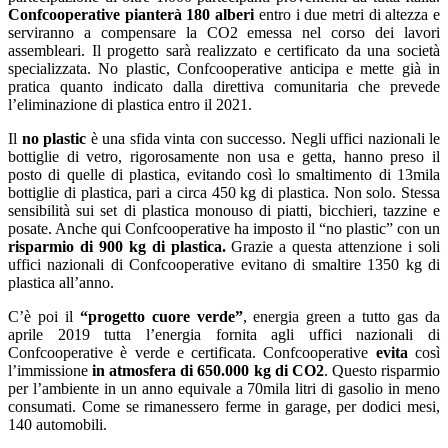
Confcooperative pianterà 180 alberi
entro i due metri di altezza e
serviranno a compensare la CO2 emessa nel corso dei lavori
assembleari. Il progetto sarà realizzato e certificato da una società
specializzata. No plastic, Confcooperative anticipa e mette già in
pratica quanto indicato dalla direttiva comunitaria che prevede
l’eliminazione di plastica entro il 2021.
Il
no plastic
è una sfida vinta con successo. Negli uffici nazionali le
bottiglie di vetro, rigorosamente non usa e getta, hanno preso il
posto di quelle di plastica, evitando così lo smaltimento di 13mila
bottiglie di plastica, pari a circa 450 kg di plastica. Non solo. Stessa
sensibilità sui set di plastica monouso di piatti, bicchieri, tazzine e
posate. Anche qui Confcooperative ha imposto il “no plastic” con un
risparmio di 900 kg di plastica.
Grazie a questa attenzione i soli
uffici nazionali di Confcooperative evitano di smaltire 1350 kg di
plastica all’anno.
C’è poi il
“progetto cuore verde”
, energia green a tutto gas da
aprile 2019 tutta l’energia fornita agli uffici nazionali di
Confcooperative è verde e certificata. Confcooperative
evita
così
l’immissione
in atmosfera di 650.000 kg di CO2
. Questo risparmio
per l’ambiente in un anno equivale a 70mila litri di gasolio in meno
consumati. Come se rimanessero ferme in garage, per dodici mesi,
140 automobili.