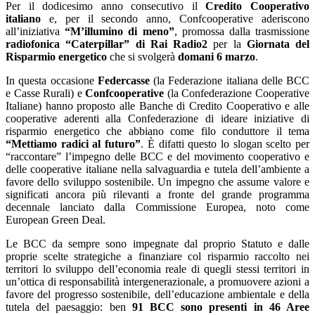
Per il dodicesimo anno consecutivo il
Credito Cooperativo
italiano
e, per il secondo anno, Confcooperative aderiscono
all’iniziativa
“M’illumino di meno”
, promossa dalla trasmissione
radiofonica “Caterpillar” di Rai Radio2
per la
Giornata del
Risparmio energetico
che si svolgerà
domani 6 marzo
.
In questa occasione
Federcasse
(la Federazione italiana delle BCC
e Casse Rurali) e
Confcooperative
(la Confederazione Cooperative
Italiane) hanno proposto alle Banche di Credito Cooperativo e alle
cooperative aderenti alla Confederazione di ideare iniziative di
risparmio energetico che abbiano come filo conduttore il tema
“Mettiamo radici al futuro”
. È difatti questo lo slogan scelto per
“raccontare” l’impegno delle BCC e del movimento cooperativo e
delle cooperative italiane nella salvaguardia e tutela dell’ambiente a
favore dello sviluppo sostenibile. Un impegno che assume valore e
significati ancora più rilevanti a fronte del grande programma
decennale lanciato dalla Commissione Europea, noto come
European Green Deal.
Le BCC da sempre sono impegnate dal proprio Statuto e dalle
proprie scelte strategiche a finanziare col risparmio raccolto nei
territori lo sviluppo dell’economia reale di quegli stessi territori in
un’ottica di responsabilità intergenerazionale, a promuovere azioni a
favore del progresso sostenibile, dell’educazione ambientale e della
tutela del paesaggio: ben
91 BCC sono presenti in 46 Aree