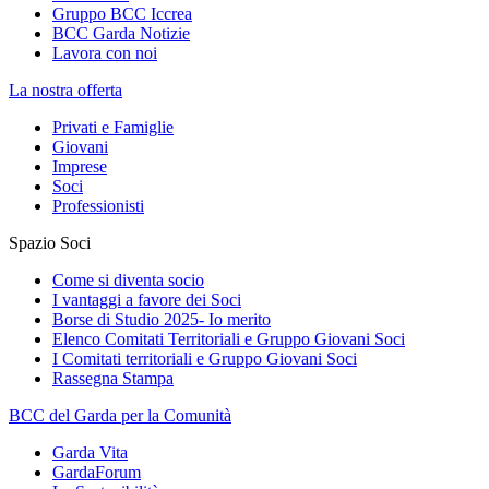
Gruppo BCC Iccrea
BCC Garda Notizie
Lavora con noi
La nostra offerta
Privati e Famiglie
Giovani
Imprese
Soci
Professionisti
Spazio Soci
Come si diventa socio
I vantaggi a favore dei Soci
Borse di Studio 2025- Io merito
Elenco Comitati Territoriali e Gruppo Giovani Soci
I Comitati territoriali e Gruppo Giovani Soci
Rassegna Stampa
BCC del Garda per la Comunità
Garda Vita
GardaForum