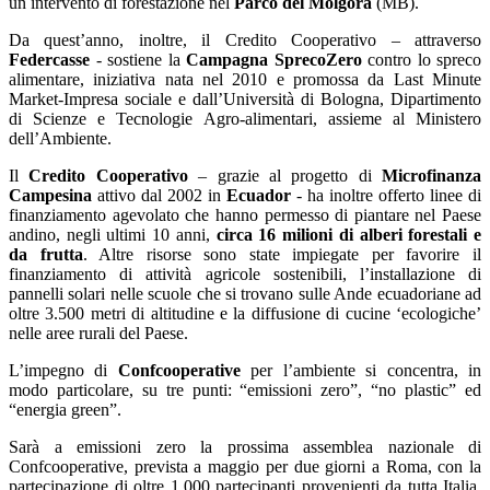
un intervento di forestazione nel
Parco del Molgora
(MB).
Da quest’anno, inoltre, il Credito Cooperativo – attraverso
Federcasse
- sostiene la
Campagna SprecoZero
contro lo spreco
alimentare, iniziativa nata nel 2010 e promossa da Last Minute
Market-Impresa sociale e dall’Università di Bologna, Dipartimento
di Scienze e Tecnologie Agro-alimentari, assieme al Ministero
dell’Ambiente.
Il
Credito Cooperativo
– grazie al progetto di
Microfinanza
Campesina
attivo dal 2002 in
Ecuador
- ha inoltre offerto linee di
finanziamento agevolato che hanno permesso di piantare nel Paese
andino, negli ultimi 10 anni,
circa 16 milioni di alberi forestali e
da frutta
. Altre risorse sono state impiegate per favorire il
finanziamento di attività agricole sostenibili, l’installazione di
pannelli solari nelle scuole che si trovano sulle Ande ecuadoriane ad
oltre 3.500 metri di altitudine e la diffusione di cucine ‘ecologiche’
nelle aree rurali del Paese.
L’impegno di
Confcooperative
per l’ambiente si concentra, in
modo particolare, su tre punti: “emissioni zero”, “no plastic” ed
“energia green”.
Sarà a emissioni zero la prossima assemblea nazionale di
Confcooperative, prevista a maggio per due giorni a Roma, con la
partecipazione di oltre 1.000 partecipanti provenienti da tutta Italia.