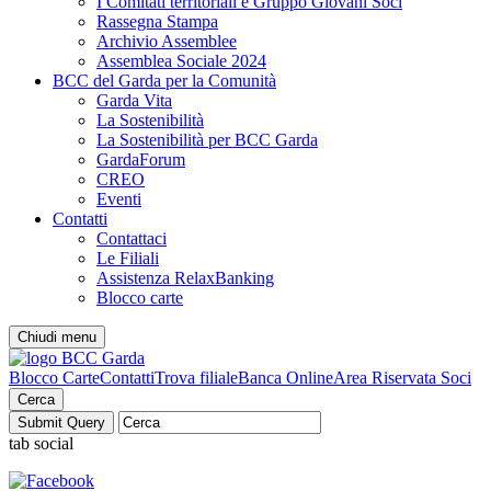
I Comitati territoriali e Gruppo Giovani Soci
Rassegna Stampa
Archivio Assemblee
Assemblea Sociale 2024
BCC del Garda per la Comunità
Garda Vita
La Sostenibilità
La Sostenibilità per BCC Garda
GardaForum
CREO
Eventi
Contatti
Contattaci
Le Filiali
Assistenza RelaxBanking
Blocco carte
Chiudi menu
Blocco Carte
Contatti
Trova filiale
Banca Online
Area Riservata Soci
Cerca
tab social