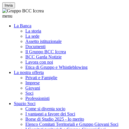
Invia
menu
La Banca
La storia
La sede
Assetto istituzionale
Documenti
Il Gruppo BCC Iccrea
BCC Garda Notizie
Lavora con noi
Etica di Gruppo e Whistleblowing
La nostra offerta
Privati e Famiglie
Imprese
Giovani
Soci
Professionisti
Spazio Soci
Come si diventa socio
I vantaggi a favore dei Soci
Borse di Studio 2025 - Io merito
Elenco Comitati Territoriali e Gruppo Giovani Soci