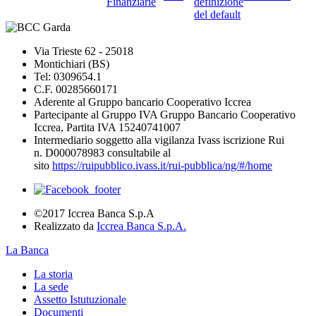
Finanziarie
definizione
del default
Via Trieste 62 - 25018
Montichiari (BS)
Tel: 0309654.1
C.F. 00285660171
Aderente al Gruppo bancario Cooperativo Iccrea
Partecipante al Gruppo IVA Gruppo Bancario Cooperativo
Iccrea, Partita IVA 15240741007
Intermediario soggetto alla vigilanza Ivass iscrizione Rui
n. D000078983 consultabile al
sito
https://ruipubblico.ivass.it/rui-pubblica/ng/#/home
©2017 Iccrea Banca S.p.A
Realizzato da
Iccrea Banca S.p.A.
La Banca
La storia
La sede
Assetto Istutuzionale
Documenti