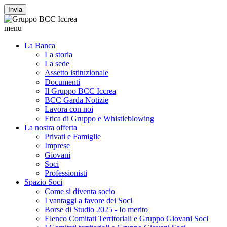
Invia
menu
La Banca
La storia
La sede
Assetto istituzionale
Documenti
Il Gruppo BCC Iccrea
BCC Garda Notizie
Lavora con noi
Etica di Gruppo e Whistleblowing
La nostra offerta
Privati e Famiglie
Imprese
Giovani
Soci
Professionisti
Spazio Soci
Come si diventa socio
I vantaggi a favore dei Soci
Borse di Studio 2025 - Io merito
Elenco Comitati Territoriali e Gruppo Giovani Soci