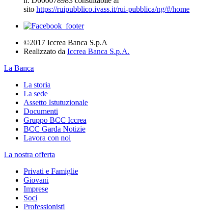
n. D000078983 consultabile al
sito
https://ruipubblico.ivass.it/rui-pubblica/ng/#/home
©2017 Iccrea Banca S.p.A
Realizzato da
Iccrea Banca S.p.A.
La Banca
La storia
La sede
Assetto Istutuzionale
Documenti
Gruppo BCC Iccrea
BCC Garda Notizie
Lavora con noi
La nostra offerta
Privati e Famiglie
Giovani
Imprese
Soci
Professionisti