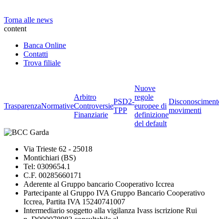
---
Torna alle news
content
Banca Online
Contatti
Trova filiale
Nuove
Arbitro
regole
PSD2-
Disconosciment
Trasparenza
Normative
Controversie
europee di
TPP
movimenti
Finanziarie
definizione
del default
Via Trieste 62 - 25018
Montichiari (BS)
Tel: 0309654.1
C.F. 00285660171
Aderente al Gruppo bancario Cooperativo Iccrea
Partecipante al Gruppo IVA Gruppo Bancario Cooperativo
Iccrea, Partita IVA 15240741007
Intermediario soggetto alla vigilanza Ivass iscrizione Rui