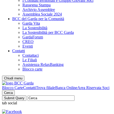
I Comitati territoriali e Gruppo Giovani Soci
Rassegna Stampa
Archivio Assemblee
Assemblea Sociale 2024
BCC del Garda per la Comunità
Garda Vita
La Sostenibilità
La Sostenibilità per BCC Garda
GardaForum
CREO
Eventi
Contatti
Contattaci
Le Filiali
Assistenza RelaxBanking
Blocco carte
Chiudi menu
Blocco Carte
Contatti
Trova filiale
Banca Online
Area Riservata Soci
Cerca
tab social