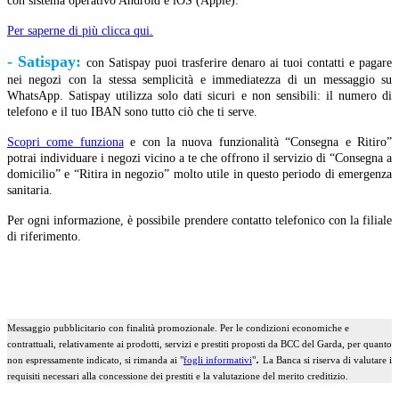
con sistema operativo Android e iOS (Apple).
Per saperne di più clicca qui.
- Satispay:
con Satispay puoi trasferire denaro ai tuoi contatti e pagare
nei negozi con la stessa semplicità e immediatezza di un messaggio su
WhatsApp. Satispay utilizza solo dati sicuri e non sensibili: il numero di
telefono e il tuo IBAN sono tutto ciò che ti serve.
Scopri come funziona
e con la nuova funzionalità “Consegna e Ritiro”
potrai individuare i negozi vicino a te che offrono il servizio di “Consegna a
domicilio” e “Ritira in negozio” molto utile in questo periodo di emergenza
sanitaria.
Per ogni informazione, è possibile prendere contatto telefonico con la filiale
di riferimento.
---
---
Messaggio pubblicitario con finalità promozionale. Per le condizioni economiche e
contrattuali, relativamente ai prodotti, servizi e prestiti proposti da BCC del Garda, per quanto
.
non espressamente indicato, si rimanda ai "
fogli informativ
i
"
La Banca si riserva di valutare i
requisiti necessari alla concessione dei prestiti e la valutazione del merito creditizio.