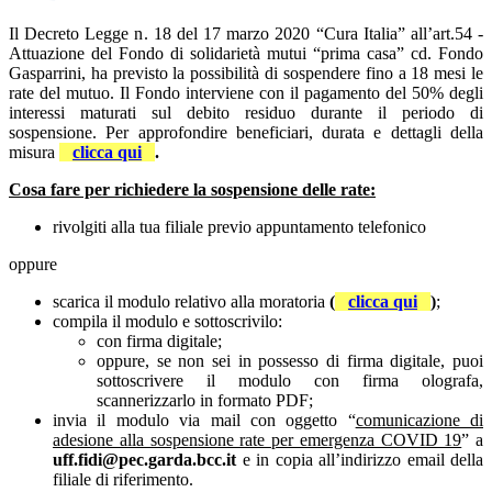
Il Decreto Legge n. 18 del 17 marzo 2020 “Cura Italia” all’art.54 -
Attuazione del Fondo di solidarietà mutui “prima casa” cd. Fondo
Gasparrini, ha previsto la possibilità di sospendere fino a 18 mesi le
rate del mutuo. Il Fondo interviene con il pagamento del 50% degli
interessi maturati sul debito residuo durante il periodo di
sospensione.
Per approfondire beneficiari, durata e dettagli della
misura
clicca qui
.
Cosa fare per richiedere la sospensione delle rate:
rivolgiti alla tua filiale previo appuntamento telefonico
oppure
scarica il modulo relativo alla moratoria
(
clicca qui
)
;
compila il modulo e sottoscrivilo:
con firma digitale;
oppure, se non sei in possesso di firma digitale, puoi
sottoscrivere il modulo con firma olografa,
scannerizzarlo in formato PDF;
invia il modulo via mail con oggetto “
comunicazione di
adesione alla sospensione rate per emergenza COVID 19
” a
uff.fidi@pec.garda.bcc.it
e in copia all’indirizzo email della
filiale di riferimento.