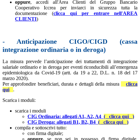
oppure
, accedi all'Area Clienti del Gruppo Bancario
Cooperativo Iccrea per inviarci in sicurezza tutta la
documentazione (
clicca qui per entrare nell'AREA
CLIENTI
)
---
- Anticipazione CIGO/CIGD (cassa
integrazione ordinaria o in deroga)
La misura prevede l’anticipazione dei trattamenti di integrazione
salariale ordinario e in deroga per eventi riconducibili all’emergenza
epidemiologica da Covid-19 (artt. da 19 a 22, D.L. n. 18 del 17
marzo 2020).
Per approfondire beneficiari, durata e dettagli della misura
clicca
qui
.
Scarica i moduli:
scarica i moduli
CIG Ordinaria: allegati A1, A2, A4
( clicca qui )
CIG Deroga: allegati B1, B2, B4
( clicca qui )
compila e sottoscrivi tutto:
con firma digitale;
oppure,
se non sei in possesso di firma digitale,