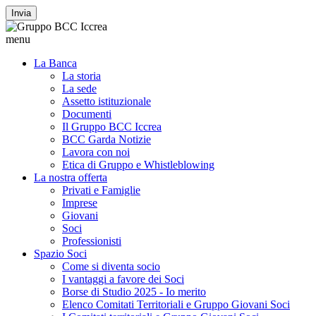
Invia
menu
La Banca
La storia
La sede
Assetto istituzionale
Documenti
Il Gruppo BCC Iccrea
BCC Garda Notizie
Lavora con noi
Etica di Gruppo e Whistleblowing
La nostra offerta
Privati e Famiglie
Imprese
Giovani
Soci
Professionisti
Spazio Soci
Come si diventa socio
I vantaggi a favore dei Soci
Borse di Studio 2025 - Io merito
Elenco Comitati Territoriali e Gruppo Giovani Soci