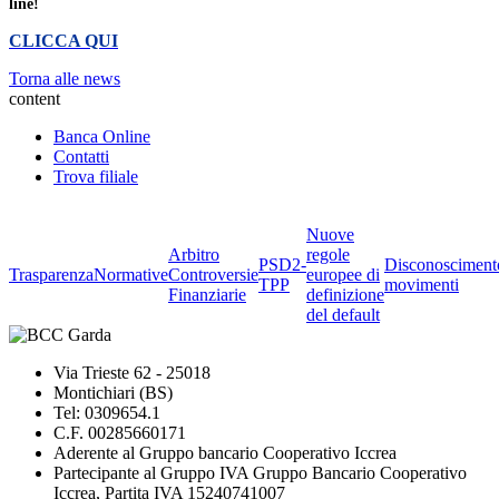
line!
CLICCA QUI
Torna alle news
content
Banca Online
Contatti
Trova filiale
Nuove
Arbitro
regole
PSD2-
Disconosciment
Trasparenza
Normative
Controversie
europee di
TPP
movimenti
Finanziarie
definizione
del default
Via Trieste 62 - 25018
Montichiari (BS)
Tel: 0309654.1
C.F. 00285660171
Aderente al Gruppo bancario Cooperativo Iccrea
Partecipante al Gruppo IVA Gruppo Bancario Cooperativo
Iccrea, Partita IVA 15240741007