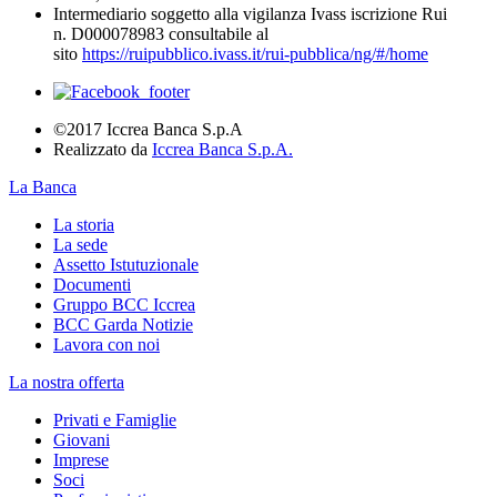
Intermediario soggetto alla vigilanza Ivass iscrizione Rui
n. D000078983 consultabile al
sito
https://ruipubblico.ivass.it/rui-pubblica/ng/#/home
©2017 Iccrea Banca S.p.A
Realizzato da
Iccrea Banca S.p.A.
La Banca
La storia
La sede
Assetto Istutuzionale
Documenti
Gruppo BCC Iccrea
BCC Garda Notizie
Lavora con noi
La nostra offerta
Privati e Famiglie
Giovani
Imprese
Soci