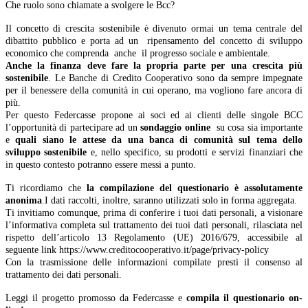
Che ruolo sono chiamate a svolgere le Bcc?
Il concetto di crescita sostenibile è divenuto ormai un tema centrale del
dibattito pubblico e porta ad un ripensamento del concetto di sviluppo
economico che comprenda anche il progresso sociale e ambientale.
Anche la finanza deve fare la propria parte per una crescita più
sostenibile
. Le Banche di Credito Cooperativo sono da sempre impegnate
per il benessere della comunità in cui operano, ma vogliono fare ancora di
più.
Per questo Federcasse propone ai soci ed ai clienti delle singole BCC
l’opportunità di partecipare ad un
sondaggio online
su cosa sia importante
e
quali siano le attese da una banca di comunità sul tema dello
sviluppo sostenibile
e, nello specifico, su prodotti e servizi finanziari che
in questo contesto potranno essere messi a punto.
Ti ricordiamo che
la compilazione del questionario è assolutamente
anonima
.I dati raccolti, inoltre, saranno utilizzati solo in forma aggregata.
Ti invitiamo comunque, prima di conferire i tuoi dati personali, a visionare
l’informativa completa sul trattamento dei tuoi dati personali, rilasciata nel
rispetto dell’articolo 13 Regolamento (UE) 2016/679, accessibile al
seguente link https://www.creditocooperativo.it/page/privacy-policy
Con la trasmissione delle informazioni compilate presti il consenso al
trattamento dei dati personali.
Leggi il progetto promosso da Federcasse e
compila il questionario on-