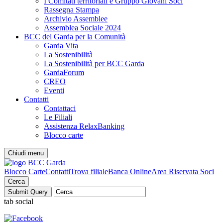
I Comitati territoriali e Gruppo Giovani Soci
Rassegna Stampa
Archivio Assemblee
Assemblea Sociale 2024
BCC del Garda per la Comunità
Garda Vita
La Sostenibilità
La Sostenibilità per BCC Garda
GardaForum
CREO
Eventi
Contatti
Contattaci
Le Filiali
Assistenza RelaxBanking
Blocco carte
Chiudi menu
Blocco Carte
Contatti
Trova filiale
Banca Online
Area Riservata Soci
Cerca
tab social