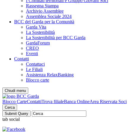
I Comitati territoriali e Gruppo Giovani Soci
Rassegna Stampa
Archivio Assemblee
Assemblea Sociale 2024
BCC del Garda per la Comunità
Garda Vita
La Sostenibilità
La Sostenibilità per BCC Garda
GardaForum
CREO
Eventi
Contatti
Contattaci
Le Filiali
Assistenza RelaxBanking
Blocco carte
Chiudi menu
Blocco Carte
Contatti
Trova filiale
Banca Online
Area Riservata Soci
Cerca
tab social