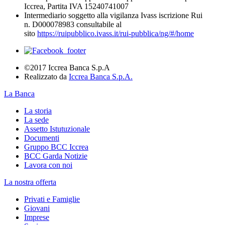
Iccrea, Partita IVA 15240741007
Intermediario soggetto alla vigilanza Ivass iscrizione Rui
n. D000078983 consultabile al
sito
https://ruipubblico.ivass.it/rui-pubblica/ng/#/home
©2017 Iccrea Banca S.p.A
Realizzato da
Iccrea Banca S.p.A.
La Banca
La storia
La sede
Assetto Istutuzionale
Documenti
Gruppo BCC Iccrea
BCC Garda Notizie
Lavora con noi
La nostra offerta
Privati e Famiglie
Giovani
Imprese