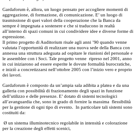
Gardaforum è, allora, un luogo pensato per accogliere momenti di
aggregazione, di formazione, di comunicazione. E’ un luogo di
trasmissione di quei valori della cooperazione che
la Banca da
sempre è impegnata a sostenere e che si traducono in realtà
all’interno di spazi comuni in cui condividere idee e diverse forme di
espressione.
Il primo progetto di Auditorium risale agli anni ’90 quando venne
valutata l’opportunità di realizzare una nuova sede della Banca con
annessa una struttura adeguata ad ospitare le riunioni del personale e
le assemblee con i Soci. Tale progetto venne
ripreso nel 2001, anno
in cui iniziarono ad essere esperite le dovute formalità burocratiche,
e iniziò a concretizzarsi nell’ottobre 2005 con l’inizio vero e proprio
dei lavori.
Gardaforum è composto da un’ampia sala adibita a platea e da una
galleria con possibilità di frazionamento degli spazi in funzione
dell’utilizzo e delle presenze. E’ dotato di sistemi tecnologici
all’avanguardia che, sono in grado di fornire la massima
flessibilità
per la gestione di ogni tipo di evento.
In particolare tali sistemi sono
costituiti da:
Ø
un sistema illuminotecnico regolabile in intensità e colorazione
per la creazione degli effetti scenici,