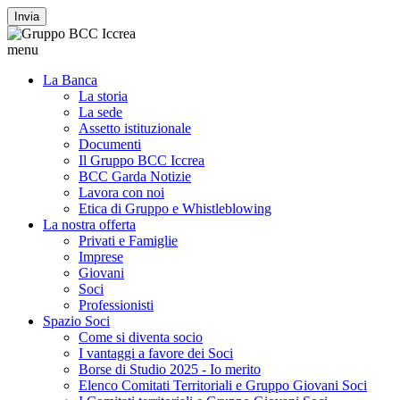
Invia
menu
La Banca
La storia
La sede
Assetto istituzionale
Documenti
Il Gruppo BCC Iccrea
BCC Garda Notizie
Lavora con noi
Etica di Gruppo e Whistleblowing
La nostra offerta
Privati e Famiglie
Imprese
Giovani
Soci
Professionisti
Spazio Soci
Come si diventa socio
I vantaggi a favore dei Soci
Borse di Studio 2025 - Io merito
Elenco Comitati Territoriali e Gruppo Giovani Soci