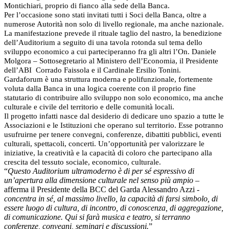
Montichiari, proprio di fianco alla sede della Banca.
P
er l’occasione sono stati invitati tutti i Soci della Banca, oltre a
numerose Autorità non solo di livello regionale, ma anche nazionale.
La manifestazione prevede il rituale taglio del nastro, la benedizione
dell’Auditorium a seguito di una tavola rotonda sul tema dello
sviluppo economico a cui parteciperanno fra gli altri l’On. Daniele
Molgora – Sottosegretario al Ministero dell’Economia, il Presidente
dell’ABI
Corrado Faissola e il Cardinale Ersilio Tonini.
Gardaforum è una struttura moderna e polifunzionale, fortemente
voluta dalla Banca in una logica coerente con il proprio fine
statutario di contribuire allo sviluppo non solo economico, ma anche
culturale e civile del territorio e delle comunità locali.
Il progetto infatti nasce dal desiderio di dedicare uno spazio a tutte le
Associazioni e le Istituzioni che operano sul territorio. Esse potranno
usufruirne per tenere convegni, conferenze, dibattiti pubblici, eventi
culturali, spettacoli, concerti. Un’opportunità per valorizzare le
iniziative, la creatività e la capacità di coloro che partecipano alla
crescita del tessuto sociale, economico, culturale.
“
Questo Auditorium ultramoderno è di per sé espressivo di
un’apertura alla dimensione culturale nel senso più ampio
–
afferma il Presidente della BCC del Garda Alessandro Azzi
-
concentra in sé, al massimo livello, la capacità di farsi simbolo, di
essere luogo di cultura, di incontro, di conoscenza, di aggregazione,
di comunicazione. Qui si farà musica e teatro, si terranno
conferenze, convegni, seminari e discussioni.
”