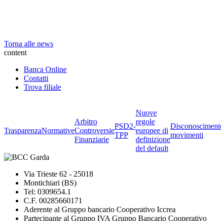
Torna alle news
content
Banca Online
Contatti
Trova filiale
Nuove
Arbitro
regole
PSD2-
Disconosciment
Trasparenza
Normative
Controversie
europee di
TPP
movimenti
Finanziarie
definizione
del default
Via Trieste 62 - 25018
Montichiari (BS)
Tel: 0309654.1
C.F. 00285660171
Aderente al Gruppo bancario Cooperativo Iccrea
Partecipante al Gruppo IVA Gruppo Bancario Cooperativo