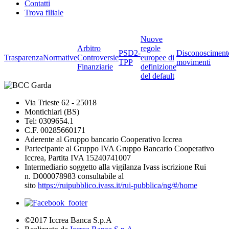
Contatti
Trova filiale
Nuove
Arbitro
regole
PSD2-
Disconosciment
Trasparenza
Normative
Controversie
europee di
TPP
movimenti
Finanziarie
definizione
del default
Via Trieste 62 - 25018
Montichiari (BS)
Tel: 0309654.1
C.F. 00285660171
Aderente al Gruppo bancario Cooperativo Iccrea
Partecipante al Gruppo IVA Gruppo Bancario Cooperativo
Iccrea, Partita IVA 15240741007
Intermediario soggetto alla vigilanza Ivass iscrizione Rui
n. D000078983 consultabile al
sito
https://ruipubblico.ivass.it/rui-pubblica/ng/#/home
©2017 Iccrea Banca S.p.A