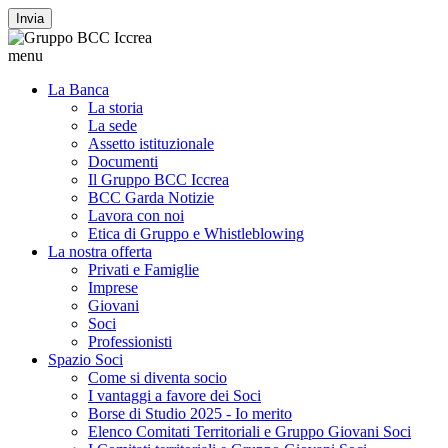
Invia
menu
La Banca
La storia
La sede
Assetto istituzionale
Documenti
Il Gruppo BCC Iccrea
BCC Garda Notizie
Lavora con noi
Etica di Gruppo e Whistleblowing
La nostra offerta
Privati e Famiglie
Imprese
Giovani
Soci
Professionisti
Spazio Soci
Come si diventa socio
I vantaggi a favore dei Soci
Borse di Studio 2025 - Io merito
Elenco Comitati Territoriali e Gruppo Giovani Soci