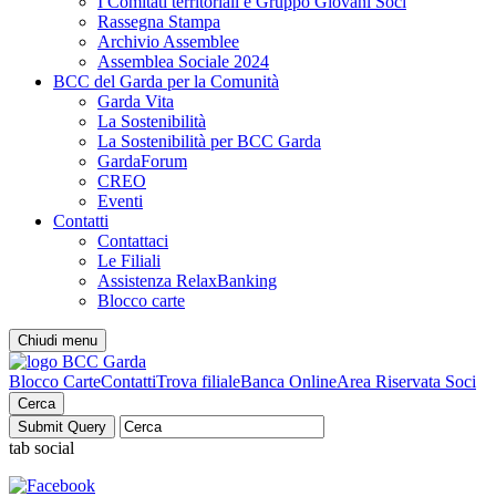
I Comitati territoriali e Gruppo Giovani Soci
Rassegna Stampa
Archivio Assemblee
Assemblea Sociale 2024
BCC del Garda per la Comunità
Garda Vita
La Sostenibilità
La Sostenibilità per BCC Garda
GardaForum
CREO
Eventi
Contatti
Contattaci
Le Filiali
Assistenza RelaxBanking
Blocco carte
Chiudi menu
Blocco Carte
Contatti
Trova filiale
Banca Online
Area Riservata Soci
Cerca
tab social