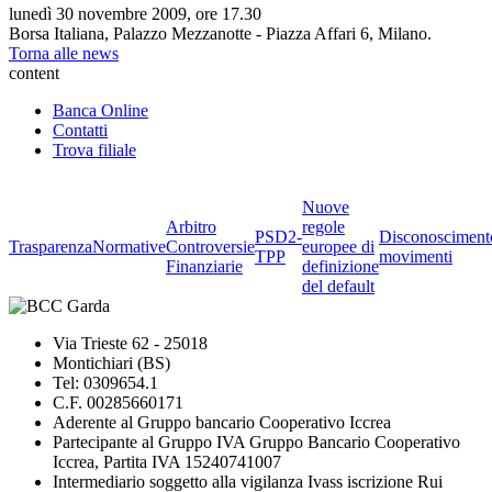
lunedì 30 novembre 2009, ore 17.30
Borsa Italiana, Palazzo Mezzanotte - Piazza Affari 6, Milano.
Torna alle news
content
Banca Online
Contatti
Trova filiale
Nuove
Arbitro
regole
PSD2-
Disconosciment
Trasparenza
Normative
Controversie
europee di
TPP
movimenti
Finanziarie
definizione
del default
Via Trieste 62 - 25018
Montichiari (BS)
Tel: 0309654.1
C.F. 00285660171
Aderente al Gruppo bancario Cooperativo Iccrea
Partecipante al Gruppo IVA Gruppo Bancario Cooperativo
Iccrea, Partita IVA 15240741007
Intermediario soggetto alla vigilanza Ivass iscrizione Rui