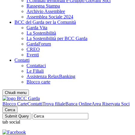
I Comitati territoriali e Gruppo Giovani Soci
Rassegna Stampa
Archivio Assemblee
Assemblea Sociale 2024
BCC del Garda per la Comunità
Garda Vita
La Sostenibilità
La Sostenibilità per BCC Garda
GardaForum
CREO
Eventi
Contatti
Contattaci
Le Filiali
Assistenza RelaxBanking
Blocco carte
Chiudi menu
Blocco Carte
Contatti
Trova filiale
Banca Online
Area Riservata Soci
Cerca
tab social