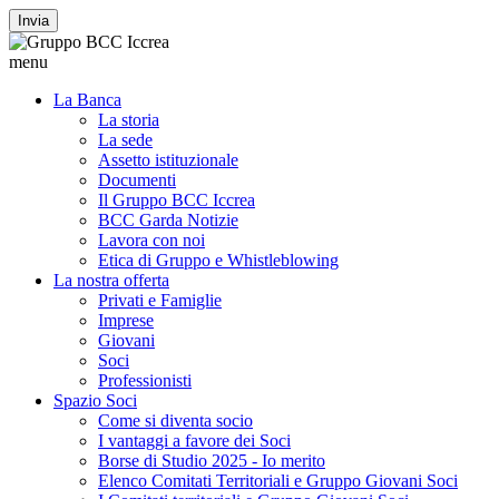
Invia
menu
La Banca
La storia
La sede
Assetto istituzionale
Documenti
Il Gruppo BCC Iccrea
BCC Garda Notizie
Lavora con noi
Etica di Gruppo e Whistleblowing
La nostra offerta
Privati e Famiglie
Imprese
Giovani
Soci
Professionisti
Spazio Soci
Come si diventa socio
I vantaggi a favore dei Soci
Borse di Studio 2025 - Io merito
Elenco Comitati Territoriali e Gruppo Giovani Soci