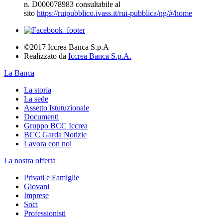
n. D000078983 consultabile al
sito
https://ruipubblico.ivass.it/rui-pubblica/ng/#/home
©2017 Iccrea Banca S.p.A
Realizzato da
Iccrea Banca S.p.A.
La Banca
La storia
La sede
Assetto Istutuzionale
Documenti
Gruppo BCC Iccrea
BCC Garda Notizie
Lavora con noi
La nostra offerta
Privati e Famiglie
Giovani
Imprese
Soci
Professionisti