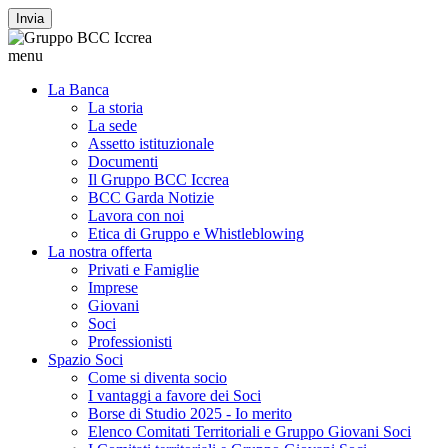
Invia
menu
La Banca
La storia
La sede
Assetto istituzionale
Documenti
Il Gruppo BCC Iccrea
BCC Garda Notizie
Lavora con noi
Etica di Gruppo e Whistleblowing
La nostra offerta
Privati e Famiglie
Imprese
Giovani
Soci
Professionisti
Spazio Soci
Come si diventa socio
I vantaggi a favore dei Soci
Borse di Studio 2025 - Io merito
Elenco Comitati Territoriali e Gruppo Giovani Soci