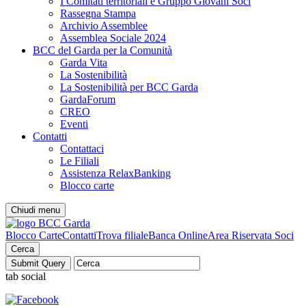
I Comitati territoriali e Gruppo Giovani Soci
Rassegna Stampa
Archivio Assemblee
Assemblea Sociale 2024
BCC del Garda per la Comunità
Garda Vita
La Sostenibilità
La Sostenibilità per BCC Garda
GardaForum
CREO
Eventi
Contatti
Contattaci
Le Filiali
Assistenza RelaxBanking
Blocco carte
Chiudi menu
Blocco Carte
Contatti
Trova filiale
Banca Online
Area Riservata Soci
Cerca
tab social