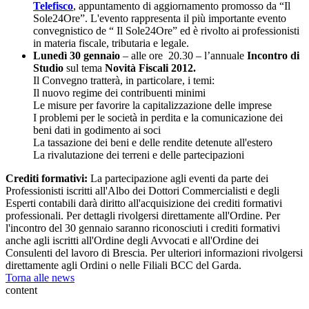
Telefisco
, appuntamento di aggiornamento promosso da “Il
Sole24Ore”. L'evento rappresenta il più importante evento
convegnistico de “ Il Sole24Ore” ed è rivolto ai professionisti
in materia fiscale, tributaria e legale.
Lunedì 30 gennaio
– alle ore 20.30 – l’annuale
Incontro di
Studio
sul tema
Novità Fiscali 2012.
Il Convegno tratterà, in particolare, i temi:
Il nuovo regime dei contribuenti minimi
Le misure per favorire la capitalizzazione delle imprese
I problemi per le società in perdita e la comunicazione dei
beni dati in godimento ai soci
La tassazione dei beni e delle rendite detenute all'estero
La rivalutazione dei terreni e delle partecipazioni
Crediti formativi:
La partecipazione agli eventi da parte dei
Professionisti iscritti all'Albo dei Dottori Commercialisti e degli
Esperti contabili darà diritto all'acquisizione dei crediti formativi
professionali. Per dettagli rivolgersi direttamente all'Ordine. Per
l'incontro del 30 gennaio saranno riconosciuti i crediti formativi
anche agli iscritti all'Ordine degli Avvocati e all'Ordine dei
Consulenti del lavoro di Brescia. Per ulteriori informazioni rivolgersi
direttamente agli Ordini o nelle Filiali BCC del Garda.
Torna alle news
content