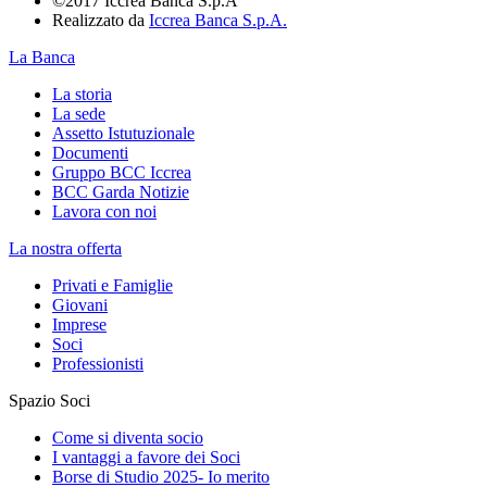
©2017 Iccrea Banca S.p.A
Realizzato da
Iccrea Banca S.p.A.
La Banca
La storia
La sede
Assetto Istutuzionale
Documenti
Gruppo BCC Iccrea
BCC Garda Notizie
Lavora con noi
La nostra offerta
Privati e Famiglie
Giovani
Imprese
Soci
Professionisti
Spazio Soci
Come si diventa socio
I vantaggi a favore dei Soci
Borse di Studio 2025- Io merito