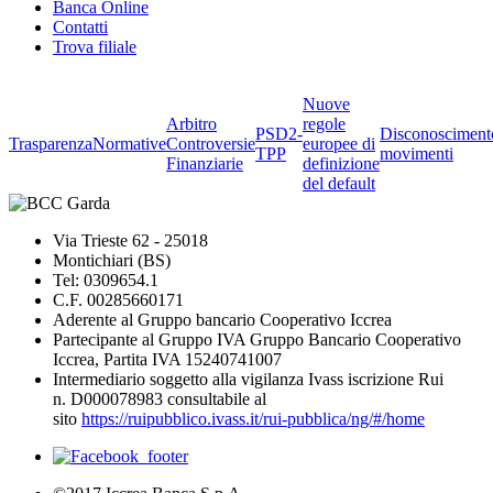
Banca Online
Contatti
Trova filiale
Nuove
Arbitro
regole
PSD2-
Disconosciment
Trasparenza
Normative
Controversie
europee di
TPP
movimenti
Finanziarie
definizione
del default
Via Trieste 62 - 25018
Montichiari (BS)
Tel: 0309654.1
C.F. 00285660171
Aderente al Gruppo bancario Cooperativo Iccrea
Partecipante al Gruppo IVA Gruppo Bancario Cooperativo
Iccrea, Partita IVA 15240741007
Intermediario soggetto alla vigilanza Ivass iscrizione Rui
n. D000078983 consultabile al
sito
https://ruipubblico.ivass.it/rui-pubblica/ng/#/home