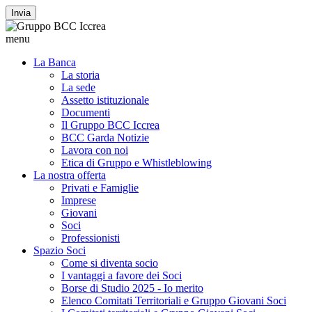
Invia
menu
La Banca
La storia
La sede
Assetto istituzionale
Documenti
Il Gruppo BCC Iccrea
BCC Garda Notizie
Lavora con noi
Etica di Gruppo e Whistleblowing
La nostra offerta
Privati e Famiglie
Imprese
Giovani
Soci
Professionisti
Spazio Soci
Come si diventa socio
I vantaggi a favore dei Soci
Borse di Studio 2025 - Io merito
Elenco Comitati Territoriali e Gruppo Giovani Soci