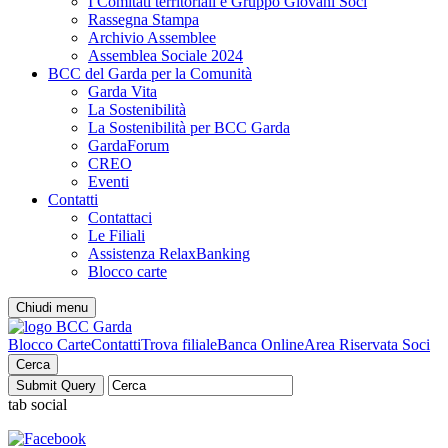
I Comitati territoriali e Gruppo Giovani Soci
Rassegna Stampa
Archivio Assemblee
Assemblea Sociale 2024
BCC del Garda per la Comunità
Garda Vita
La Sostenibilità
La Sostenibilità per BCC Garda
GardaForum
CREO
Eventi
Contatti
Contattaci
Le Filiali
Assistenza RelaxBanking
Blocco carte
Chiudi menu
Blocco Carte
Contatti
Trova filiale
Banca Online
Area Riservata Soci
Cerca
tab social