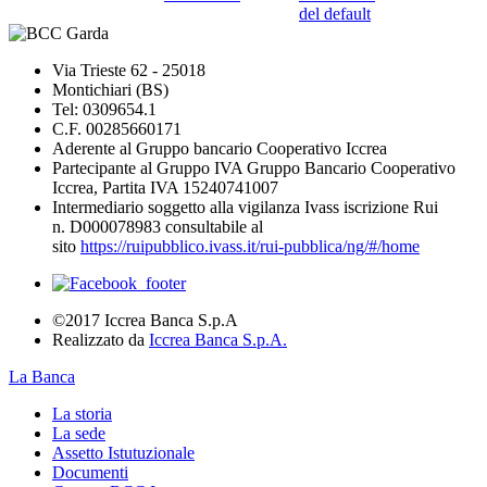
del default
Via Trieste 62 - 25018
Montichiari (BS)
Tel: 0309654.1
C.F. 00285660171
Aderente al Gruppo bancario Cooperativo Iccrea
Partecipante al Gruppo IVA Gruppo Bancario Cooperativo
Iccrea, Partita IVA 15240741007
Intermediario soggetto alla vigilanza Ivass iscrizione Rui
n. D000078983 consultabile al
sito
https://ruipubblico.ivass.it/rui-pubblica/ng/#/home
©2017 Iccrea Banca S.p.A
Realizzato da
Iccrea Banca S.p.A.
La Banca
La storia
La sede
Assetto Istutuzionale
Documenti