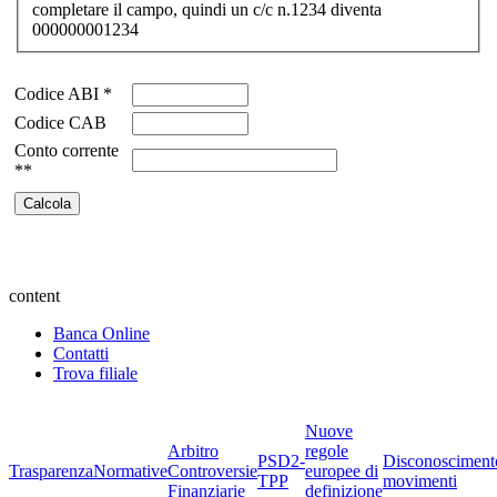
completare il campo, quindi un c/c n.1234 diventa
000000001234
Codice ABI *
Codice CAB
Conto corrente
**
content
Banca Online
Contatti
Trova filiale
Nuove
Arbitro
regole
PSD2-
Disconosciment
Trasparenza
Normative
Controversie
europee di
TPP
movimenti
Finanziarie
definizione