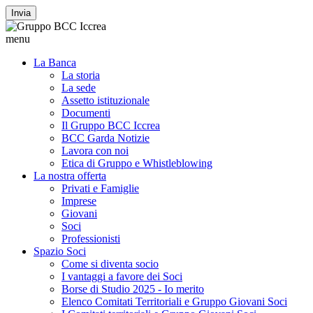
Invia
menu
La Banca
La storia
La sede
Assetto istituzionale
Documenti
Il Gruppo BCC Iccrea
BCC Garda Notizie
Lavora con noi
Etica di Gruppo e Whistleblowing
La nostra offerta
Privati e Famiglie
Imprese
Giovani
Soci
Professionisti
Spazio Soci
Come si diventa socio
I vantaggi a favore dei Soci
Borse di Studio 2025 - Io merito
Elenco Comitati Territoriali e Gruppo Giovani Soci