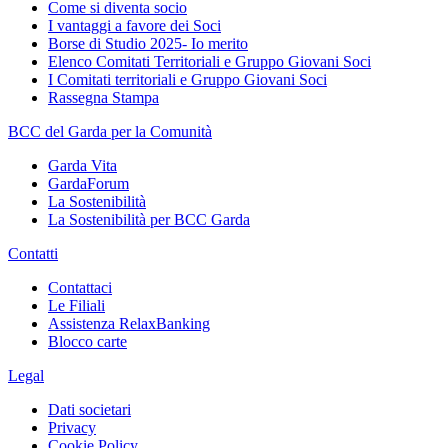
Come si diventa socio
I vantaggi a favore dei Soci
Borse di Studio 2025- Io merito
Elenco Comitati Territoriali e Gruppo Giovani Soci
I Comitati territoriali e Gruppo Giovani Soci
Rassegna Stampa
BCC del Garda per la Comunità
Garda Vita
GardaForum
La Sostenibilità
La Sostenibilità per BCC Garda
Contatti
Contattaci
Le Filiali
Assistenza RelaxBanking
Blocco carte
Legal
Dati societari
Privacy
Cookie Policy