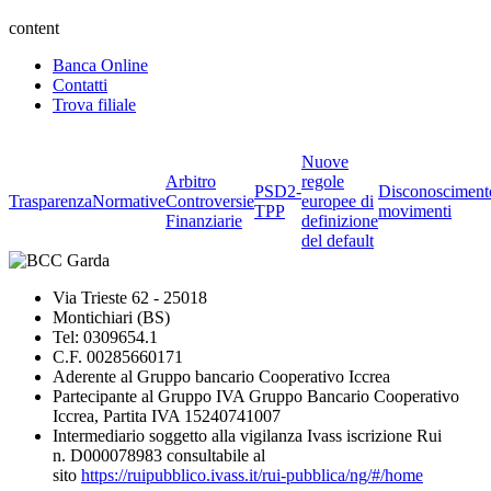
content
Banca Online
Contatti
Trova filiale
Nuove
Arbitro
regole
PSD2-
Disconosciment
Trasparenza
Normative
Controversie
europee di
TPP
movimenti
Finanziarie
definizione
del default
Via Trieste 62 - 25018
Montichiari (BS)
Tel: 0309654.1
C.F. 00285660171
Aderente al Gruppo bancario Cooperativo Iccrea
Partecipante al Gruppo IVA Gruppo Bancario Cooperativo
Iccrea, Partita IVA 15240741007
Intermediario soggetto alla vigilanza Ivass iscrizione Rui
n. D000078983 consultabile al
sito
https://ruipubblico.ivass.it/rui-pubblica/ng/#/home