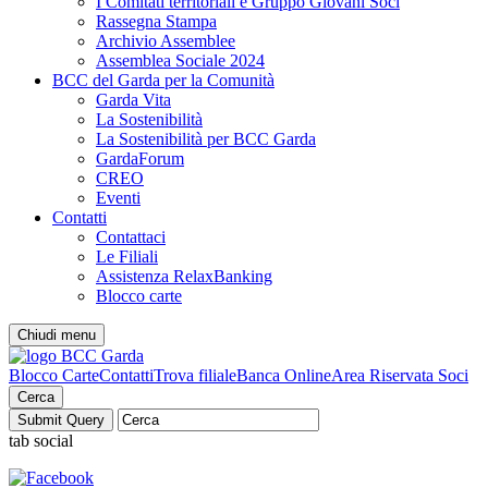
I Comitati territoriali e Gruppo Giovani Soci
Rassegna Stampa
Archivio Assemblee
Assemblea Sociale 2024
BCC del Garda per la Comunità
Garda Vita
La Sostenibilità
La Sostenibilità per BCC Garda
GardaForum
CREO
Eventi
Contatti
Contattaci
Le Filiali
Assistenza RelaxBanking
Blocco carte
Chiudi menu
Blocco Carte
Contatti
Trova filiale
Banca Online
Area Riservata Soci
Cerca
tab social