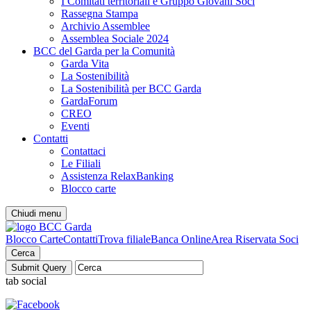
I Comitati territoriali e Gruppo Giovani Soci
Rassegna Stampa
Archivio Assemblee
Assemblea Sociale 2024
BCC del Garda per la Comunità
Garda Vita
La Sostenibilità
La Sostenibilità per BCC Garda
GardaForum
CREO
Eventi
Contatti
Contattaci
Le Filiali
Assistenza RelaxBanking
Blocco carte
Chiudi menu
Blocco Carte
Contatti
Trova filiale
Banca Online
Area Riservata Soci
Cerca
tab social