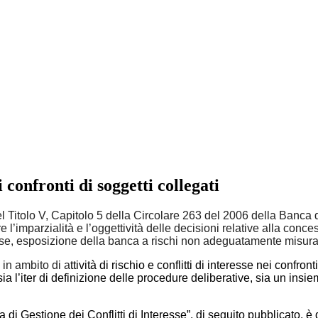
ei confronti di soggetti collegati
 Titolo V, Capitolo 5 della Circolare 263 del 2006 della Banca d’It
’imparzialità e l’oggettività delle decisioni relative alla conces
rse, esposizione della banca a rischi non adeguatamente misurati 
in ambito di a
ttività di rischio e conflitti di interesse nei confron
’iter di definizione delle procedure deliberative, sia un insiem
i Gestione dei Conflitti di Interesse”, di seguito pubblicato, è q