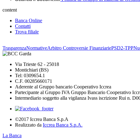
content
Banca Online
Contatti
Trova filiale
Trasparenza
Normative
Arbitro Controversie Finanziarie
PSD2-TPP
Nuo
Via Trieste 62 - 25018
Montichiari (BS)
Tel: 0309654.1
C.F. 00285660171
Aderente al Gruppo bancario Cooperativo Iccrea
Partecipante al Gruppo IVA Gruppo Bancario Cooperativo Iccr
Intermediario soggetto alla vigilanza Ivass iscrizione Rui n. D
©2017 Iccrea Banca S.p.A
Realizzato da
Iccrea Banca S.p.A.
La Banca