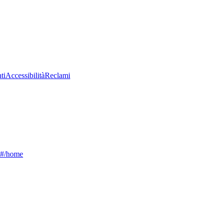
ti
Accessibilità
Reclami
g/#/home