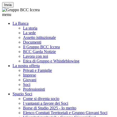
Invia
menu
La Banca
La storia
La sede
Assetto istituzionale
Documenti
Il Gruppo BCC Iccrea
BCC Garda Notizie
Lavora con noi
Etica di Gruppo e Whistleblowing
La nostra offerta
Privati e Famiglie
Imprese
Giovani
Soci
Professionisti
Spazio Soci
Come si diventa socio
I vantaggi a favore dei Soci
Borse di Studio 2025 - Io merito
Elenco Comitati Territoriali e Gruppo Giovani Soci