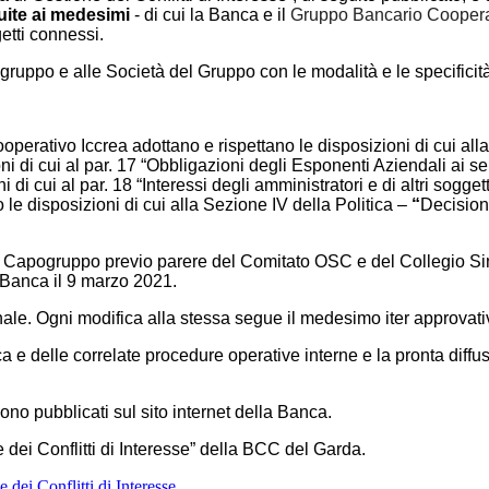
ibuite ai medesimi
- di cui la Banca e il
Gruppo Bancario Coopera
etti connessi.
gruppo e alle Società del Gruppo con le modalità e le specificit
erativo Iccrea adottano e rispettano le disposizioni di cui alla
i di cui al par. 17 “Obbligazioni degli Esponenti Aziendali ai se
i cui al par. 18 “Interessi degli amministratori e di altri soggetti
le disposizioni di cui alla Sezione IV della Politica –
“
Decisioni
la Capogruppo previo parere del Comitato OSC e del Collegio Si
 Banca il 9 marzo 2021.
ale. Ogni modifica alla stessa segue il medesimo iter approvati
e delle correlate procedure operative interne e la pronta diffusi
ono pubblicati sul sito internet della Banca.
 dei Conflitti di Interesse” della BCC del Garda.
 dei Conflitti di Interesse