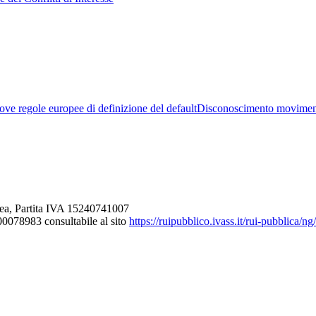
ve regole europee di definizione del default
Disconoscimento movimen
ea, Partita IVA 15240741007
000078983 consultabile al sito
https://ruipubblico.ivass.it/rui-pubblica/n