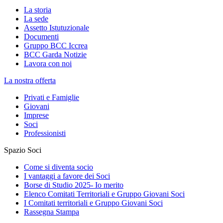
La storia
La sede
Assetto Istutuzionale
Documenti
Gruppo BCC Iccrea
BCC Garda Notizie
Lavora con noi
La nostra offerta
Privati e Famiglie
Giovani
Imprese
Soci
Professionisti
Spazio Soci
Come si diventa socio
I vantaggi a favore dei Soci
Borse di Studio 2025- Io merito
Elenco Comitati Territoriali e Gruppo Giovani Soci
I Comitati territoriali e Gruppo Giovani Soci
Rassegna Stampa