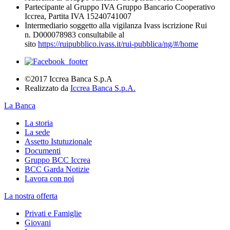
Partecipante al Gruppo IVA Gruppo Bancario Cooperativo
Iccrea, Partita IVA 15240741007
Intermediario soggetto alla vigilanza Ivass iscrizione Rui
n. D000078983 consultabile al
sito
https://ruipubblico.ivass.it/rui-pubblica/ng/#/home
©2017 Iccrea Banca S.p.A
Realizzato da
Iccrea Banca S.p.A.
La Banca
La storia
La sede
Assetto Istutuzionale
Documenti
Gruppo BCC Iccrea
BCC Garda Notizie
Lavora con noi
La nostra offerta
Privati e Famiglie
Giovani