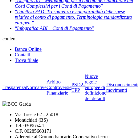
“
Allegato 5A – Metodologia per il calcolo dell’Indicatore dei
Costi Complessivi per i Conti di Pagamento
”
"Direttiva PAD. Trasparenza e comparabilità delle spese
relative al conto di pagamento. Terminologia standardizzata
europea
.”
“
Infografica ABI – Conti di Pagamento
”
content
Banca Online
Contatti
Trova filiale
Nuove
Arbitro
regole
PSD2-
Disconosciment
Trasparenza
Normative
Controversie
europee di
TPP
movimenti
Finanziarie
definizione
del default
Via Trieste 62 - 25018
Montichiari (BS)
Tel: 0309654.1
C.F. 00285660171
Aderente al Gruppo bancario Cooperativo Iccrea