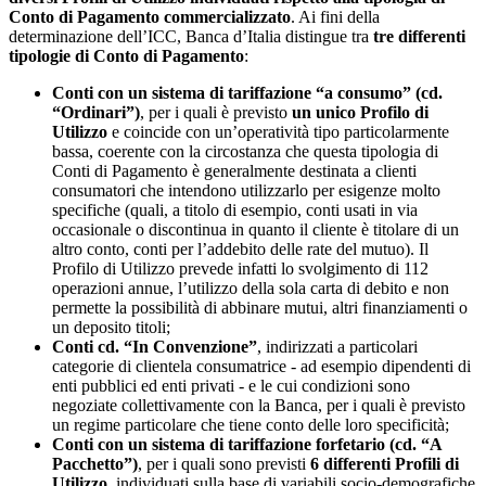
Conto di Pagamento commercializzato
. Ai fini della
determinazione dell’ICC, Banca d’Italia distingue tra
tre differenti
tipologie di Conto di Pagamento
:
Conti con un sistema di tariffazione “a consumo” (cd.
“Ordinari”)
, per i quali è previsto
un unico Profilo di
Utilizzo
e coincide con un’operatività tipo particolarmente
bassa, coerente con la circostanza che questa tipologia di
Conti di Pagamento è generalmente destinata a clienti
consumatori che intendono utilizzarlo per esigenze molto
specifiche (quali, a titolo di esempio, conti usati in via
occasionale o discontinua in quanto il cliente è titolare di un
altro conto, conti per l’addebito delle rate del mutuo). Il
Profilo di Utilizzo prevede infatti lo svolgimento di 112
operazioni annue, l’utilizzo della sola carta di debito e non
permette la possibilità di abbinare mutui, altri finanziamenti o
un deposito titoli;
Conti cd. “In Convenzione”
, indirizzati a particolari
categorie di clientela consumatrice - ad esempio dipendenti di
enti pubblici ed enti privati - e le cui condizioni sono
negoziate collettivamente con la Banca, per i quali è previsto
un regime particolare che tiene conto delle loro specificità;
Conti con un sistema di tariffazione forfetario (cd. “A
Pacchetto”)
, per i quali sono previsti
6 differenti Profili di
Utilizzo
, individuati sulla base di variabili socio-demografiche