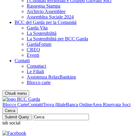
I Comitati territoriali e Gruppo Giovani Soci
Rassegna Stampa
Archivio Assemblee
Assemblea Sociale 2024
BCC del Garda per la Comunità
Garda Vita
La Sostenibilità
La Sostenibilità per BCC Garda
GardaForum
CREO
Eventi
Contatti
Contattaci
Le Filiali
Assistenza RelaxBanking
Blocco carte
Chiudi menu
Blocco Carte
Contatti
Trova filiale
Banca Online
Area Riservata Soci
Cerca
tab social