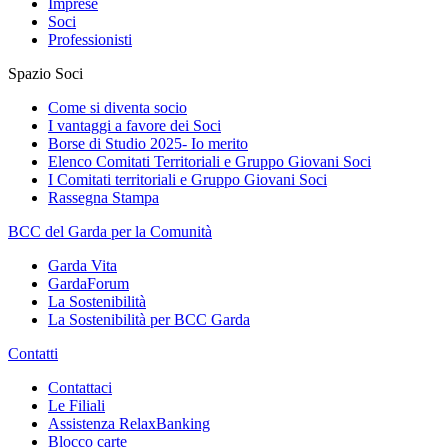
Imprese
Soci
Professionisti
Spazio Soci
Come si diventa socio
I vantaggi a favore dei Soci
Borse di Studio 2025- Io merito
Elenco Comitati Territoriali e Gruppo Giovani Soci
I Comitati territoriali e Gruppo Giovani Soci
Rassegna Stampa
BCC del Garda per la Comunità
Garda Vita
GardaForum
La Sostenibilità
La Sostenibilità per BCC Garda
Contatti
Contattaci
Le Filiali
Assistenza RelaxBanking
Blocco carte