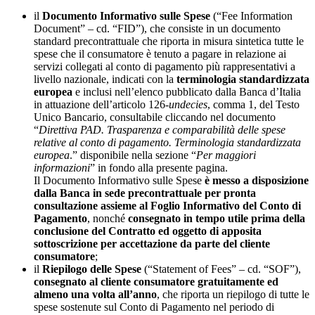
il
Documento Informativo sulle Spese
(“Fee Information
Document” – cd. “FID”), che consiste in un documento
standard precontrattuale che riporta in misura sintetica tutte le
spese che il consumatore è tenuto a pagare in relazione ai
servizi collegati al conto di pagamento più rappresentativi a
livello nazionale, indicati con la
terminologia standardizzata
europea
e inclusi nell’elenco pubblicato dalla Banca d’Italia
in attuazione dell’articolo 126-
undecies
, comma 1, del Testo
Unico Bancario, consultabile cliccando nel documento
“
Direttiva PAD. Trasparenza e comparabilità delle spese
relative al conto di pagamento. Terminologia standardizzata
europea
.” disponibile nella sezione “
Per maggiori
informazioni
” in fondo alla presente pagina.
Il Documento Informativo sulle Spese
è messo a disposizione
dalla Banca
in sede precontrattuale per pronta
consultazione assieme al Foglio Informativo del Conto di
Pagamento
, nonché
consegnato in tempo utile prima della
conclusione del Contratto ed oggetto di apposita
sottoscrizione per accettazione da parte del cliente
consumatore
;
il
Riepilogo delle Spese
(“Statement of Fees” – cd. “SOF”),
consegnato al cliente consumatore gratuitamente ed
almeno una volta all’anno
, che riporta un riepilogo di tutte le
spese sostenute sul Conto di Pagamento nel periodo di