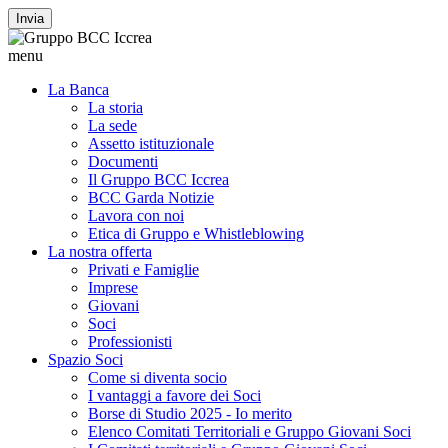
Invia
menu
La Banca
La storia
La sede
Assetto istituzionale
Documenti
Il Gruppo BCC Iccrea
BCC Garda Notizie
Lavora con noi
Etica di Gruppo e Whistleblowing
La nostra offerta
Privati e Famiglie
Imprese
Giovani
Soci
Professionisti
Spazio Soci
Come si diventa socio
I vantaggi a favore dei Soci
Borse di Studio 2025 - Io merito
Elenco Comitati Territoriali e Gruppo Giovani Soci