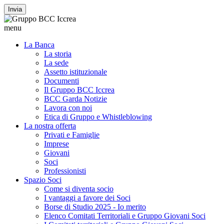
Invia
menu
La Banca
La storia
La sede
Assetto istituzionale
Documenti
Il Gruppo BCC Iccrea
BCC Garda Notizie
Lavora con noi
Etica di Gruppo e Whistleblowing
La nostra offerta
Privati e Famiglie
Imprese
Giovani
Soci
Professionisti
Spazio Soci
Come si diventa socio
I vantaggi a favore dei Soci
Borse di Studio 2025 - Io merito
Elenco Comitati Territoriali e Gruppo Giovani Soci