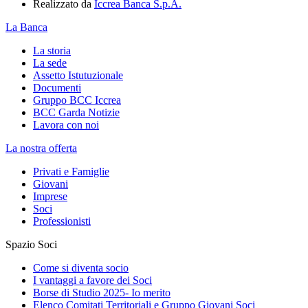
Realizzato da
Iccrea Banca S.p.A.
La Banca
La storia
La sede
Assetto Istutuzionale
Documenti
Gruppo BCC Iccrea
BCC Garda Notizie
Lavora con noi
La nostra offerta
Privati e Famiglie
Giovani
Imprese
Soci
Professionisti
Spazio Soci
Come si diventa socio
I vantaggi a favore dei Soci
Borse di Studio 2025- Io merito
Elenco Comitati Territoriali e Gruppo Giovani Soci