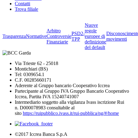
Contatti
Trova filiale
Nuove
Arbitro
regole
PSD2-
Disconosciment
Trasparenza
Normative
Controversie
europee di
TPP
movimenti
Finanziarie
definizione
del default
Via Trieste 62 - 25018
Montichiari (BS)
Tel: 0309654.1
C.F. 00285660171
Aderente al Gruppo bancario Cooperativo Iccrea
Partecipante al Gruppo IVA Gruppo Bancario Cooperativo
Iccrea, Partita IVA 15240741007
Intermediario soggetto alla vigilanza Ivass iscrizione Rui
n. D000078983 consultabile al
sito
https://ruipubblico.ivass.it/rui-pubblica/ng/#/home
©2017 Iccrea Banca S.p.A