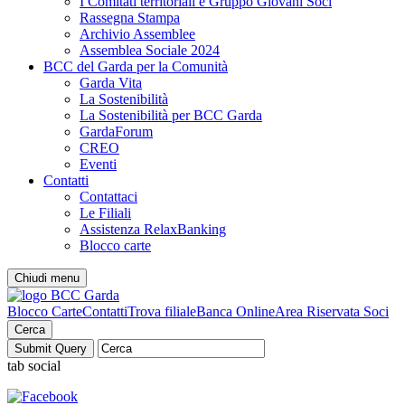
I Comitati territoriali e Gruppo Giovani Soci
Rassegna Stampa
Archivio Assemblee
Assemblea Sociale 2024
BCC del Garda per la Comunità
Garda Vita
La Sostenibilità
La Sostenibilità per BCC Garda
GardaForum
CREO
Eventi
Contatti
Contattaci
Le Filiali
Assistenza RelaxBanking
Blocco carte
Chiudi menu
Blocco Carte
Contatti
Trova filiale
Banca Online
Area Riservata Soci
Cerca
tab social