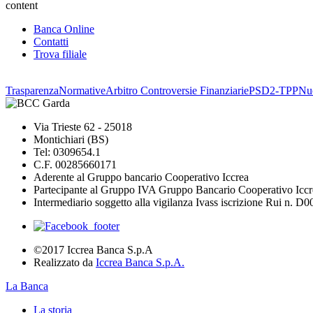
content
Banca Online
Contatti
Trova filiale
Trasparenza
Normative
Arbitro Controversie Finanziarie
PSD2-TPP
Nuo
Via Trieste 62 - 25018
Montichiari (BS)
Tel: 0309654.1
C.F. 00285660171
Aderente al Gruppo bancario Cooperativo Iccrea
Partecipante al Gruppo IVA Gruppo Bancario Cooperativo Iccr
Intermediario soggetto alla vigilanza Ivass iscrizione Rui n. D
©2017 Iccrea Banca S.p.A
Realizzato da
Iccrea Banca S.p.A.
La Banca
La storia