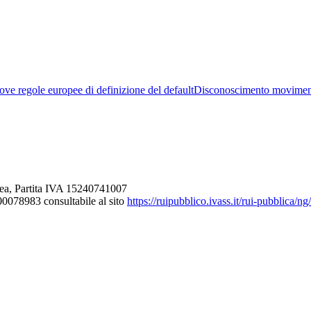
ve regole europee di definizione del default
Disconoscimento movimen
ea, Partita IVA 15240741007
000078983 consultabile al sito
https://ruipubblico.ivass.it/rui-pubblica/n