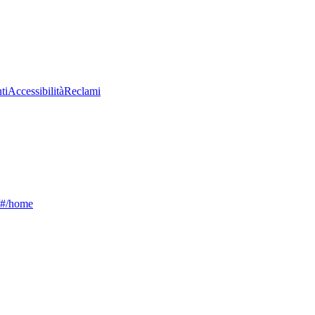
ti
Accessibilità
Reclami
g/#/home