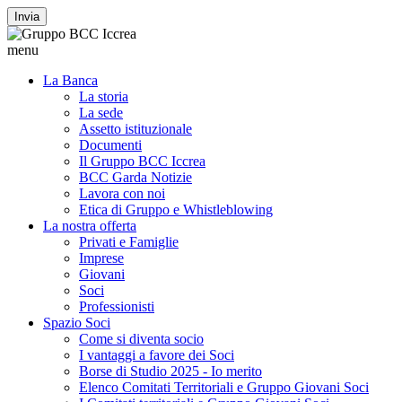
Invia
menu
La Banca
La storia
La sede
Assetto istituzionale
Documenti
Il Gruppo BCC Iccrea
BCC Garda Notizie
Lavora con noi
Etica di Gruppo e Whistleblowing
La nostra offerta
Privati e Famiglie
Imprese
Giovani
Soci
Professionisti
Spazio Soci
Come si diventa socio
I vantaggi a favore dei Soci
Borse di Studio 2025 - Io merito
Elenco Comitati Territoriali e Gruppo Giovani Soci