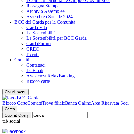
I Comitati territoriali e Gruppo Giovani Soci
Rassegna Stampa
Archivio Assemblee
Assemblea Sociale 2024
BCC del Garda per la Comunità
Garda Vita
La Sostenibilità
La Sostenibilità per BCC Garda
GardaForum
CREO
Eventi
Contatti
Contattaci
Le Filiali
Assistenza RelaxBanking
Blocco carte
Chiudi menu
Blocco Carte
Contatti
Trova filiale
Banca Online
Area Riservata Soci
Cerca
tab social