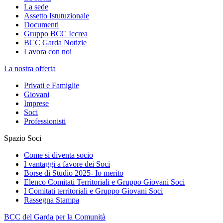
La sede
Assetto Istutuzionale
Documenti
Gruppo BCC Iccrea
BCC Garda Notizie
Lavora con noi
La nostra offerta
Privati e Famiglie
Giovani
Imprese
Soci
Professionisti
Spazio Soci
Come si diventa socio
I vantaggi a favore dei Soci
Borse di Studio 2025- Io merito
Elenco Comitati Territoriali e Gruppo Giovani Soci
I Comitati territoriali e Gruppo Giovani Soci
Rassegna Stampa
BCC del Garda per la Comunità