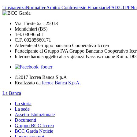
Trasparenza
Normative
Arbitro Controversie Finanziarie
PSD2-TPP
Nuo
Via Trieste 62 - 25018
Montichiari (BS)
Tel: 0309654.1
C.F. 00285660171
Aderente al Gruppo bancario Cooperativo Iccrea
Partecipante al Gruppo IVA Gruppo Bancario Cooperativo Iccr
Intermediario soggetto alla vigilanza Ivass iscrizione Rui n. D
©2017 Iccrea Banca S.p.A
Realizzato da
Iccrea Banca S.p.A.
La Banca
La storia
La sede
Assetto Istutuzionale
Documenti
Gruppo BCC Iccrea
BCC Garda Notizie
Lavora con noi