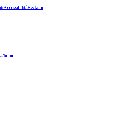
ti
Accessibilità
Reclami
g/#/home