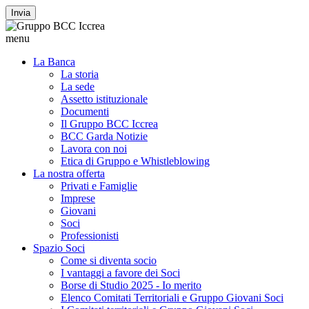
Invia
menu
La Banca
La storia
La sede
Assetto istituzionale
Documenti
Il Gruppo BCC Iccrea
BCC Garda Notizie
Lavora con noi
Etica di Gruppo e Whistleblowing
La nostra offerta
Privati e Famiglie
Imprese
Giovani
Soci
Professionisti
Spazio Soci
Come si diventa socio
I vantaggi a favore dei Soci
Borse di Studio 2025 - Io merito
Elenco Comitati Territoriali e Gruppo Giovani Soci