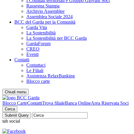
I Comitati territoriali e Gruppo Giovani Soci
Rassegna Stampa
Archivio Assemblee
Assemblea Sociale 2024
BCC del Garda per la Comunità
Garda Vita
La Sostenibilità
La Sostenibilità per BCC Garda
GardaForum
CREO
Eventi
Contatti
Contattaci
Le Filiali
Assistenza RelaxBanking
Blocco carte
Chiudi menu
Blocco Carte
Contatti
Trova filiale
Banca Online
Area Riservata Soci
Cerca
tab social