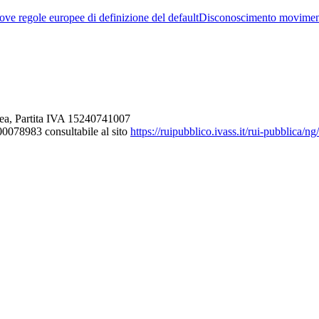
ve regole europee di definizione del default
Disconoscimento movimen
ea, Partita IVA 15240741007
000078983 consultabile al sito
https://ruipubblico.ivass.it/rui-pubblica/n