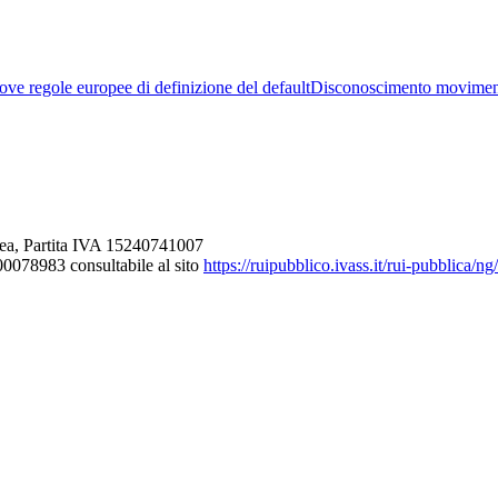
ve regole europee di definizione del default
Disconoscimento movimen
ea, Partita IVA 15240741007
000078983 consultabile al sito
https://ruipubblico.ivass.it/rui-pubblica/n