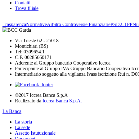
Contatti
Trova filiale
Trasparenza
Normative
Arbitro Controversie Finanziarie
PSD2-TPP
Nuo
Via Trieste 62 - 25018
Montichiari (BS)
Tel: 0309654.1
C.F. 00285660171
Aderente al Gruppo bancario Cooperativo Iccrea
Partecipante al Gruppo IVA Gruppo Bancario Cooperativo Iccr
Intermediario soggetto alla vigilanza Ivass iscrizione Rui n. D
©2017 Iccrea Banca S.p.A
Realizzato da
Iccrea Banca S.p.A.
La Banca
La storia
La sede
Assetto Istutuzionale
Documenti