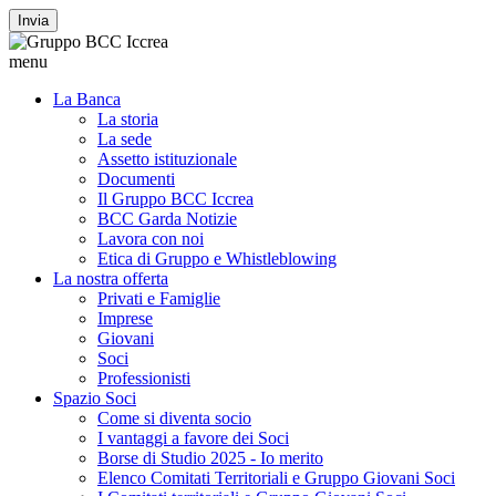
Invia
menu
La Banca
La storia
La sede
Assetto istituzionale
Documenti
Il Gruppo BCC Iccrea
BCC Garda Notizie
Lavora con noi
Etica di Gruppo e Whistleblowing
La nostra offerta
Privati e Famiglie
Imprese
Giovani
Soci
Professionisti
Spazio Soci
Come si diventa socio
I vantaggi a favore dei Soci
Borse di Studio 2025 - Io merito
Elenco Comitati Territoriali e Gruppo Giovani Soci