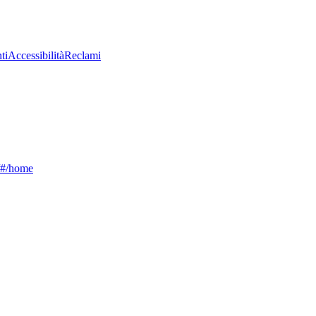
ti
Accessibilità
Reclami
g/#/home