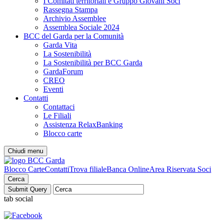
I Comitati territoriali e Gruppo Giovani Soci
Rassegna Stampa
Archivio Assemblee
Assemblea Sociale 2024
BCC del Garda per la Comunità
Garda Vita
La Sostenibilità
La Sostenibilità per BCC Garda
GardaForum
CREO
Eventi
Contatti
Contattaci
Le Filiali
Assistenza RelaxBanking
Blocco carte
Chiudi menu
Blocco Carte
Contatti
Trova filiale
Banca Online
Area Riservata Soci
Cerca
tab social