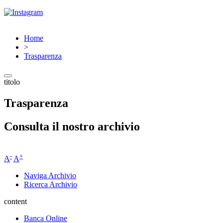
Home
>
Trasparenza
titolo
Trasparenza
Consulta il nostro archivio
-
+
A
A
Naviga Archivio
Ricerca Archivio
content
Banca Online