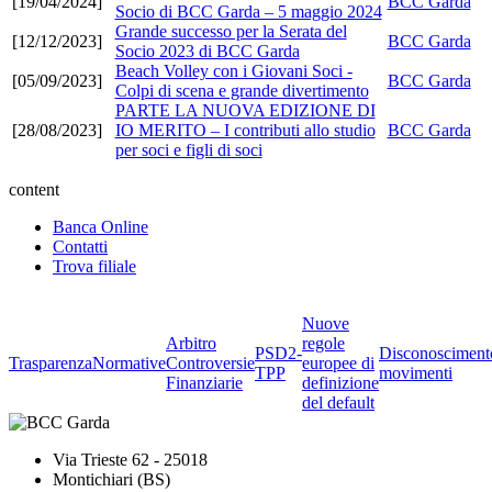
[19/04/2024]
BCC Garda
Socio di BCC Garda – 5 maggio 2024
Grande successo per la Serata del
[12/12/2023]
BCC Garda
Socio 2023 di BCC Garda
Beach Volley con i Giovani Soci -
[05/09/2023]
BCC Garda
Colpi di scena e grande divertimento
PARTE LA NUOVA EDIZIONE DI
[28/08/2023]
IO MERITO – I contributi allo studio
BCC Garda
per soci e figli di soci
content
Banca Online
Contatti
Trova filiale
Nuove
Arbitro
regole
PSD2-
Disconosciment
Trasparenza
Normative
Controversie
europee di
TPP
movimenti
Finanziarie
definizione
del default
Via Trieste 62 - 25018
Montichiari (BS)