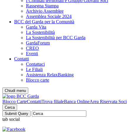
I Comitati territoriali e Gruppo Giovani Soci
Rassegna Stampa
Archivio Assemblee
Assemblea Sociale 2024
BCC del Garda per la Comunità
Garda Vita
La Sostenibilità
La Sostenibilità per BCC Garda
GardaForum
CREO
Eventi
Contatti
Contattaci
Le Filiali
Assistenza RelaxBanking
Blocco carte
Chiudi menu
Blocco Carte
Contatti
Trova filiale
Banca Online
Area Riservata Soci
Cerca
tab social