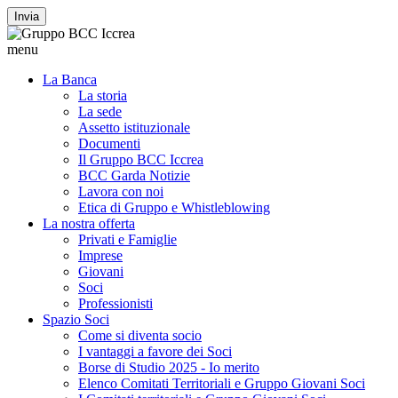
Invia
menu
La Banca
La storia
La sede
Assetto istituzionale
Documenti
Il Gruppo BCC Iccrea
BCC Garda Notizie
Lavora con noi
Etica di Gruppo e Whistleblowing
La nostra offerta
Privati e Famiglie
Imprese
Giovani
Soci
Professionisti
Spazio Soci
Come si diventa socio
I vantaggi a favore dei Soci
Borse di Studio 2025 - Io merito
Elenco Comitati Territoriali e Gruppo Giovani Soci