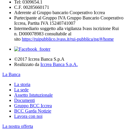
Tel: 0309654.1
C.F. 00285660171
Aderente al Gruppo bancario Cooperativo Iccrea
Partecipante al Gruppo IVA Gruppo Bancario Cooperativo
Iccrea, Partita IVA 15240741007
Intermediario soggetto alla vigilanza Ivass iscrizione Rui
n. D000078983 consultabile al
sito
https://ruipubblico.ivass.it/rui-pubblica/ng/#/home
©2017 Iccrea Banca S.p.A
Realizzato da
Iccrea Banca S.p.A.
La Banca
La storia
La sede
Assetto Istutuzionale
Documenti
Gruppo BCC Iccrea
BCC Garda Notizie
Lavora con noi
La nostra offerta