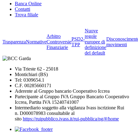
Banca Online
Contatti
Trova filiale
Nuove
Arbitro
regole
PSD2-
Disconosciment
Trasparenza
Normative
Controversie
europee di
TPP
movimenti
Finanziarie
definizione
del default
Via Trieste 62 - 25018
Montichiari (BS)
Tel: 0309654.1
C.F. 00285660171
Aderente al Gruppo bancario Cooperativo Iccrea
Partecipante al Gruppo IVA Gruppo Bancario Cooperativo
Iccrea, Partita IVA 15240741007
Intermediario soggetto alla vigilanza Ivass iscrizione Rui
n. D000078983 consultabile al
sito
https://ruipubblico.ivass.it/rui-pubblica/ng/#/home