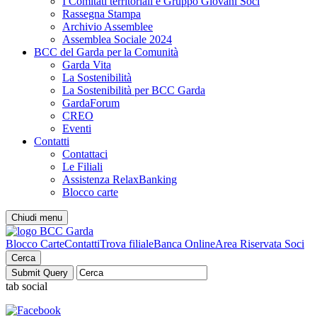
I Comitati territoriali e Gruppo Giovani Soci
Rassegna Stampa
Archivio Assemblee
Assemblea Sociale 2024
BCC del Garda per la Comunità
Garda Vita
La Sostenibilità
La Sostenibilità per BCC Garda
GardaForum
CREO
Eventi
Contatti
Contattaci
Le Filiali
Assistenza RelaxBanking
Blocco carte
Chiudi menu
Blocco Carte
Contatti
Trova filiale
Banca Online
Area Riservata Soci
Cerca
tab social