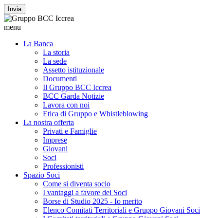
Invia
menu
La Banca
La storia
La sede
Assetto istituzionale
Documenti
Il Gruppo BCC Iccrea
BCC Garda Notizie
Lavora con noi
Etica di Gruppo e Whistleblowing
La nostra offerta
Privati e Famiglie
Imprese
Giovani
Soci
Professionisti
Spazio Soci
Come si diventa socio
I vantaggi a favore dei Soci
Borse di Studio 2025 - Io merito
Elenco Comitati Territoriali e Gruppo Giovani Soci